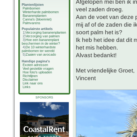
Afgelopen mei ben ik i
Plantenlijsten
veel zaden droeg.
Palmbomen
Winterharde palmbomen
Aan de voet van deze 
Bananenplanten
Canna's (bloemriet)
Palmvarens
mij af of de zaden die
Populairste artikels
soort palm het is?
1)
Verzorging bananenplanten
2)
Verzorging van palmen
Ik heb het idee dat dit
3)
Hoe een bananenplant
beschermen in de winter?
het mis hebben.
4)
De 10 winterhardste
palmbomen ter wereld
Alvast bedankt!
5)
Zaaien van avocado
Handige pagina's
Exoten adressen
Veel gestelde vragen
Met vriendelijke Groet,
Hoe foto's uploaden
Richtlijnen
Vincent
Disclaimer
Link naar ons
Links
SPONSORS