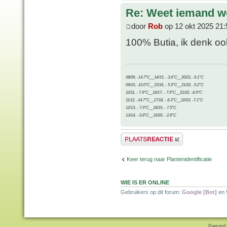
Re: Weet iemand we
door
Rob
op 12 okt 2025 21:
100% Butia, ik denk oo
08/09, -14.7°C__14/15, - 3.6°C__20/21, -9.1°C
09/10, -10.0°C__15/16, - 5.9°C__21/22, -5.2°C
10/11, - 7.9°C__16/17, - 7.9°C__21/22, -6.9°C
11/12, -14.7°C__17/18, - 8.3°C__22/23, -7.1°C
12/13, - 7.9°C__18/19, - 7.5°C
13/14, - 0.8°C__19/20, - 2.8°C
Plaats een reactie
Keer terug naar Plantenidentificatie
WIE IS ER ONLINE
Gebruikers op dit forum:
Google [Bot]
en 
Pwered