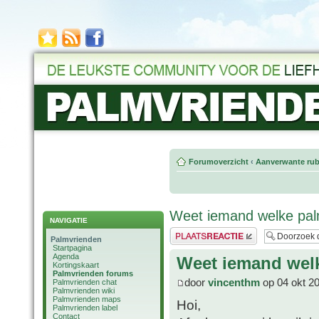
Forumoverzicht
‹
Aanverwante rub
Weet iemand welke palm
NAVIGATIE
Plaats een reactie
Palmvrienden
Startpagina
Agenda
Weet iemand welk
Kortingskaart
Palmvrienden forums
door
vincenthm
op 04 okt 2
Palmvrienden chat
Palmvrienden wiki
Palmvrienden maps
Hoi,
Palmvrienden label
Contact