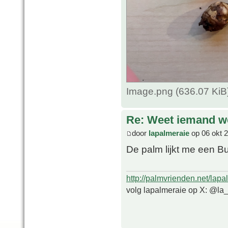
Image.png (636.07 KiB
Re: Weet iemand we
door
lapalmeraie
op 06 okt 
De palm lijkt me een B
http://palmvrienden.net/lapa
volg lapalmeraie op X: @la