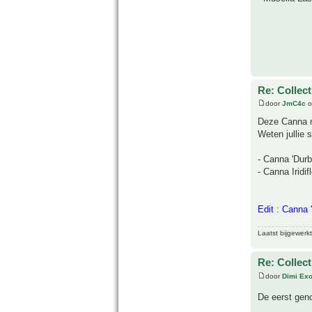
Re: Collect
door
JmC4c
o
Deze Canna mi
Weten jullie
- Canna 'Durb
- Canna Iridi
Edit : Canna '
Laatst bijgewerk
Re: Collect
door
Dimi Exo
De eerst gen