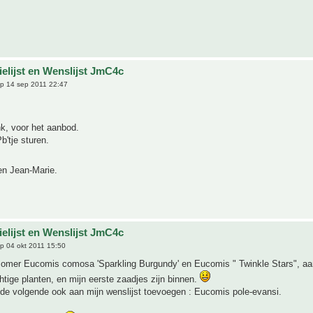
ielijst en Wenslijst JmC4c
p 14 sep 2011 22:47
k, voor het aanbod.
b'tje sturen.
n Jean-Marie.
ielijst en Wenslijst JmC4c
p 04 okt 2011 15:50
zomer Eucomis comosa 'Sparkling Burgundy' en Eucomis " Twinkle Stars", a
htige planten, en mijn eerste zaadjes zijn binnen.
 de volgende ook aan mijn wenslijst toevoegen : Eucomis pole-evansi.