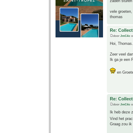
zaden sturen
vele groeten,
thomas
Re: Collect
door
JmC4c
o
Hoi, Thomas.
Zeer veel dan
Ik ga je een P
en Groete
Re: Collect
door
JmC4c
o
Ik heb deze 
Vind het prac
Graag zou ik