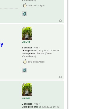
Vlaanderen)
502 bedankjes
JmC4c
dy
Berichten:
4987
Geregistreerd:
25 jun 2011 16:43
Woonplaats:
Ronse (Oost-
Vlaanderen)
502 bedankjes
JmC4c
Berichten:
4987
Geregistreerd:
25 jun 2011 16:43