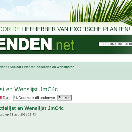
icht
‹
Sociaal
‹
Planten collecties en wenslijsten
ijst en Wenslijst JmC4c
ctielijst en Wenslijst JmC4c
aie
op 23 aug 2011 21:43