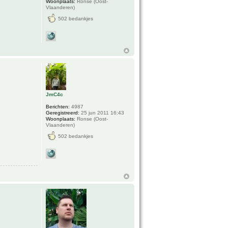
Woonplaats:
Ronse (Oost-
Vlaanderen)
502 bedankjes
JmC4c
Berichten:
4987
Geregistreerd:
25 jun 2011 16:43
Woonplaats:
Ronse (Oost-
Vlaanderen)
502 bedankjes