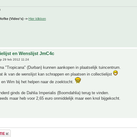
)
Hofke (Video's) ->
Hier klikken
ielijst en Wenslijst JmC4c
p 29 feb 2012 11:24
a "Tropicana" (Durban) kunnen aankopen in plaatselijk tuincentrum.
at ik van de wenslijst kan schrappen en plaatsen in collectielijst
 en Wim bij het helpen naar de zoektocht.
derd ginds de Dahlia Imperialis (Boomdahlia) terug te vinden.
eeds maar heb voor 2,65 euro onmiddelijk maar een knol bijgekocht.