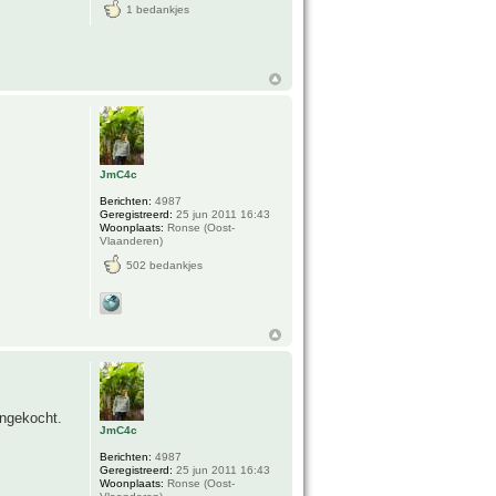
1 bedankjes
JmC4c
Berichten:
4987
Geregistreerd:
25 jun 2011 16:43
Woonplaats:
Ronse (Oost-
Vlaanderen)
502 bedankjes
angekocht.
JmC4c
Berichten:
4987
Geregistreerd:
25 jun 2011 16:43
Woonplaats:
Ronse (Oost-