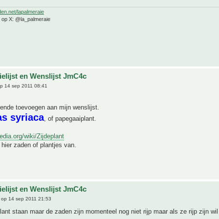
den.net/lapalmeraie
e op X: @la_palmeraie
ielijst en Wenslijst JmC4c
p 14 sep 2011 08:41
lgende toevoegen aan mijn wenslijst.
as syriaca
, of papegaaiplant.
pedia.org/wiki/Zijdeplant
hier zaden of plantjes van.
ielijst en Wenslijst JmC4c
op 14 sep 2011 21:53
lant staan maar de zaden zijn momenteel nog niet rijp maar als ze rijp zijn wil 