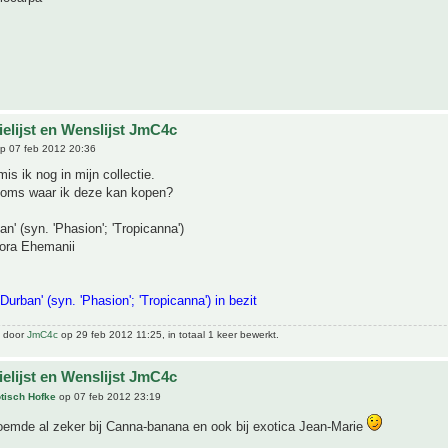
ielijst en Wenslijst JmC4c
p 07 feb 2012 20:36
s ik nog in mijn collectie.
 soms waar ik deze kan kopen?
an' (syn. 'Phasion'; 'Tropicanna')
flora Ehemanii
Durban' (syn. 'Phasion'; 'Tropicanna') in bezit
t door
JmC4c
op 29 feb 2012 11:25, in totaal 1 keer bewerkt.
ielijst en Wenslijst JmC4c
tisch Hofke
op 07 feb 2012 23:19
oemde al zeker bij Canna-banana en ook bij exotica Jean-Marie