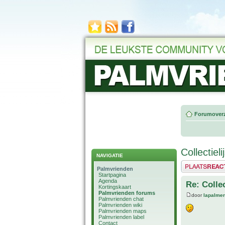
Forumoverz
Collectiel
NAVIGATIE
Plaats een reactie
Palmvrienden
Startpagina
Agenda
Re: Colle
Kortingskaart
Palmvrienden forums
door
lapalmer
Palmvrienden chat
Palmvrienden wiki
Palmvrienden maps
Palmvrienden label
Contact