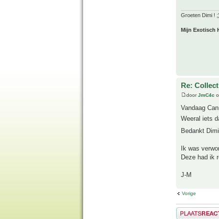
Groeten Dimi ! ;
Mijn Exotisch 
Re: Collect
door
JmC4c
o
Vandaag Cann
Weeral iets d
Bedankt Dimi
Ik was verwon
Deze had ik r
J-M
Vorige
Plaats een reactie