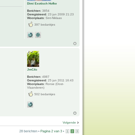
Dimi Exotisch Hofke
Berichten:
3854
Geregistreerd:
23 jun 2009 21:23
Woonplaats:
Sint-Niklaas
397 bedankjes
JmC4c
Berichten:
4987
Geregistreerd:
25 jun 2011 16:43
Woonplaats:
Ronse (Oost-
Vlaanderen)
502 bedankjes
Volgende
28 berichten •
Pagina
2
van
3
•
1
2
3