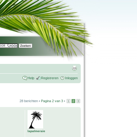
Help
Registreren
Inloggen
28 berichten •
Pagina
2
van
3
•
1
2
3
lapalmeraie