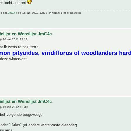
oektocht gestopt
t door
JmC4c
op 16 jan 2012 12:38, in totaal 1 keer bewerkt.
ielijst en Wenslijst JmC4c
p 26 okt 2011 23:18
at ik wens te bezitten :
mon pityoides, viridiflorus of woodlanders har
n deze wintervast.
ielijst en Wenslijst JmC4c
p 16 jan 2012 12:39
 het volgende toegevoegd,
nder " Atlas" (of andere wintervaste oleander)
iocarpa