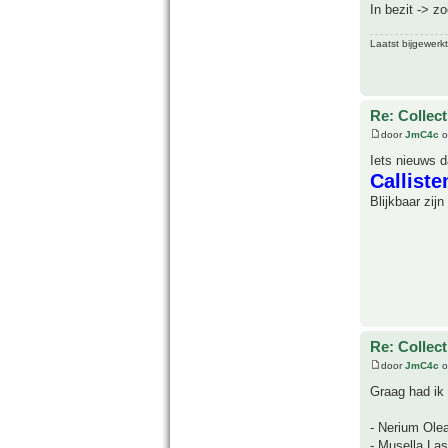
In bezit -> z
Laatst bijgewerk
Re: Collect
door
JmC4c
o
Iets nieuws d
Calliste
Blijkbaar zij
Re: Collect
door
JmC4c
o
Graag had ik
- Nerium Olea
- Musella Las