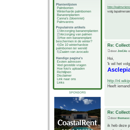
Plantenlijsten
http://palmvrien
Palmbomen
volg lapalmerai
Winterharde palmbomen
Bananenplanten
Canna's (bloemriet)
Palmvarens
Populairste artikels
1)
Verzorging bananenplanten
2)
Verzorging van palmen
3)
Hoe een bananenplant
beschermen in de winter?
Re: Collect
4)
De 10 winterhardste
palmbomen ter wereld
door
JmC4c
o
5)
Zaaien van avocado
Hoi,
Handige pagina's
Exoten adressen
'k wil het vo
Veel gestelde vragen
Asclepi
Hoe foto's uploaden
Richtlijnen
Disclaimer
Link naar ons
http://nl.wiki
Links
Heeft iemand 
SPONSORS
Re: Collect
door
thomasc
ik heb deze p