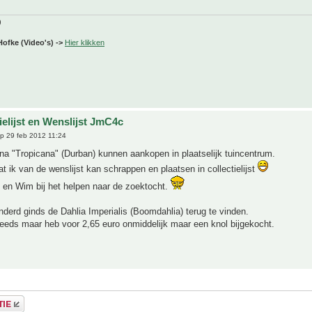
)
Hofke (Video's) ->
Hier klikken
ielijst en Wenslijst JmC4c
p 29 feb 2012 11:24
a "Tropicana" (Durban) kunnen aankopen in plaatselijk tuincentrum.
at ik van de wenslijst kan schrappen en plaatsen in collectielijst
 en Wim bij het helpen naar de zoektocht.
derd ginds de Dahlia Imperialis (Boomdahlia) terug te vinden.
eeds maar heb voor 2,65 euro onmiddelijk maar een knol bijgekocht.