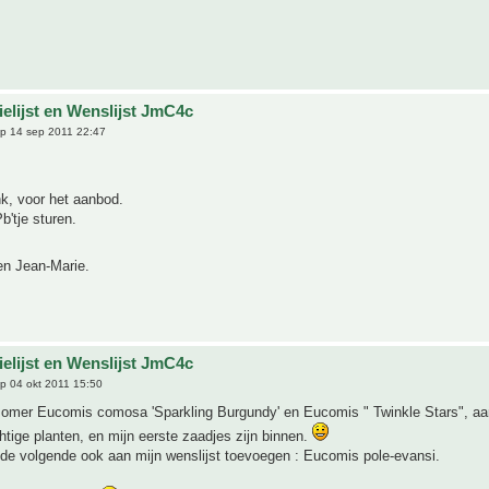
ielijst en Wenslijst JmC4c
p 14 sep 2011 22:47
k, voor het aanbod.
b'tje sturen.
n Jean-Marie.
ielijst en Wenslijst JmC4c
p 04 okt 2011 15:50
zomer Eucomis comosa 'Sparkling Burgundy' en Eucomis " Twinkle Stars", a
htige planten, en mijn eerste zaadjes zijn binnen.
 de volgende ook aan mijn wenslijst toevoegen : Eucomis pole-evansi.