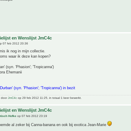
ielijst en Wenslijst JmC4c
p 07 feb 2012 20:36
s ik nog in mijn collectie.
 soms waar ik deze kan kopen?
an' (syn. 'Phasion'; 'Tropicanna')
flora Ehemanii
Durban' (syn. 'Phasion'; 'Tropicanna') in bezit
t door
JmC4c
op 29 feb 2012 11:25, in totaal 1 keer bewerkt.
ielijst en Wenslijst JmC4c
tisch Hofke
op 07 feb 2012 23:19
oemde al zeker bij Canna-banana en ook bij exotica Jean-Marie