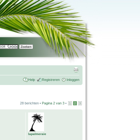
Help
Registreren
Inloggen
28 berichten •
Pagina
2
van
3
•
1
2
3
lapalmeraie