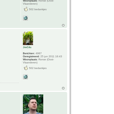
Woonplaats:
Ronse (Oost-
Vlaanderen)
502 bedankjes
JmC4c
Berichten:
4987
Geregistreerd:
25 jun 2011 16:43
Woonplaats:
Ronse (Oost-
Vlaanderen)
502 bedankjes