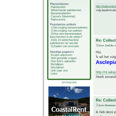
Plantenlijsten
http://palmvrien
Palmbomen
volg lapalmerai
Winterharde palmbomen
Bananenplanten
Canna's (bloemriet)
Palmvarens
Populairste artikels
1)
Verzorging bananenplanten
2)
Verzorging van palmen
3)
Hoe een bananenplant
beschermen in de winter?
Re: Collect
4)
De 10 winterhardste
palmbomen ter wereld
door
JmC4c
o
5)
Zaaien van avocado
Hoi,
Handige pagina's
Exoten adressen
'k wil het vo
Veel gestelde vragen
Asclepi
Hoe foto's uploaden
Richtlijnen
Disclaimer
Link naar ons
http://nl.wiki
Links
Heeft iemand 
SPONSORS
Re: Collect
door
thomasc
ik heb deze p