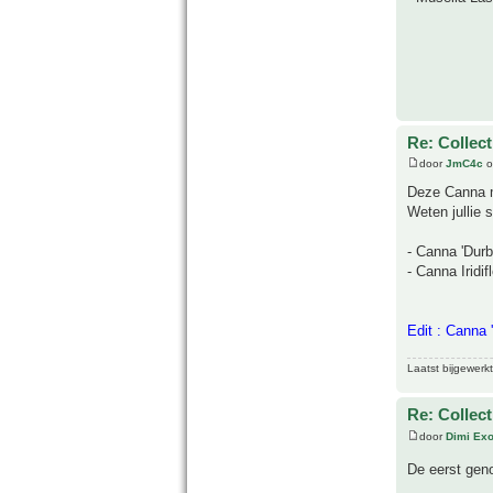
Re: Collect
door
JmC4c
o
Deze Canna mi
Weten jullie
- Canna 'Durb
- Canna Iridi
Edit : Canna '
Laatst bijgewerk
Re: Collect
door
Dimi Exo
De eerst gen