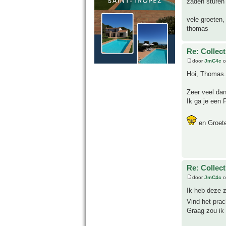
zaden sturen
vele groeten,
thomas
Re: Collect
door
JmC4c
o
Hoi, Thomas.
Zeer veel dan
Ik ga je een P
en Groete
Re: Collect
door
JmC4c
o
Ik heb deze 
Vind het prac
Graag zou ik