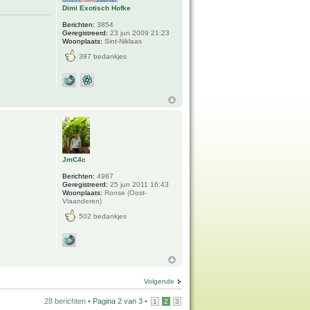
Dimi Exotisch Hofke
Berichten:
3854
Geregistreerd:
23 jun 2009 21:23
Woonplaats:
Sint-Niklaas
397 bedankjes
JmC4c
Berichten:
4987
Geregistreerd:
25 jun 2011 16:43
Woonplaats:
Ronse (Oost-
Vlaanderen)
502 bedankjes
Volgende
28 berichten •
Pagina
2
van
3
•
1
2
3