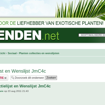
icht
‹
Sociaal
‹
Planten collecties en wenslijsten
ijst en Wenslijst JmC4c
ctielijst en Wenslijst JmC4c
aie
op 23 aug 2011 21:43