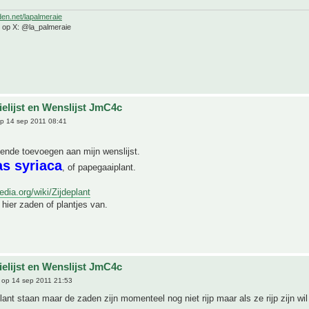
den.net/lapalmeraie
e op X: @la_palmeraie
ielijst en Wenslijst JmC4c
p 14 sep 2011 08:41
lgende toevoegen aan mijn wenslijst.
as syriaca
, of papegaaiplant.
pedia.org/wiki/Zijdeplant
hier zaden of plantjes van.
ielijst en Wenslijst JmC4c
op 14 sep 2011 21:53
lant staan maar de zaden zijn momenteel nog niet rijp maar als ze rijp zijn wil 