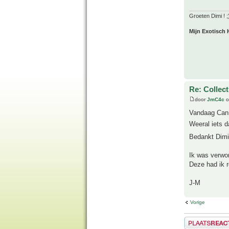
Groeten Dimi ! ;
Mijn Exotisch 
Re: Collect
door
JmC4c
o
Vandaag Cann
Weeral iets d
Bedankt Dimi
Ik was verwon
Deze had ik r
J-M
Vorige
Plaats een reactie