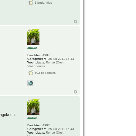
1 bedankjes
JmC4c
Berichten:
4987
Geregistreerd:
25 jun 2011 16:43
Woonplaats:
Ronse (Oost-
Vlaanderen)
502 bedankjes
angekocht.
JmC4c
Berichten:
4987
Geregistreerd:
25 jun 2011 16:43
Woonplaats:
Ronse (Oost-