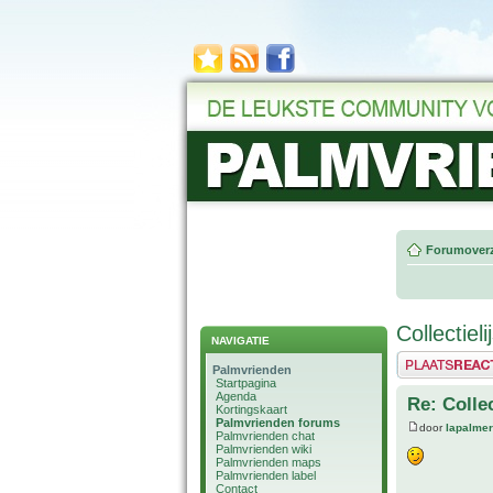
Forumoverz
Collectiel
NAVIGATIE
Plaats een reactie
Palmvrienden
Startpagina
Agenda
Re: Colle
Kortingskaart
Palmvrienden forums
door
lapalmer
Palmvrienden chat
Palmvrienden wiki
Palmvrienden maps
Palmvrienden label
Contact