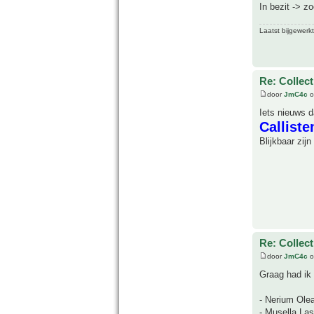
In bezit -> z
Laatst bijgewerk
Re: Collect
door
JmC4c
o
Iets nieuws d
Calliste
Blijkbaar zij
Re: Collect
door
JmC4c
o
Graag had ik
- Nerium Olea
- Musella Las