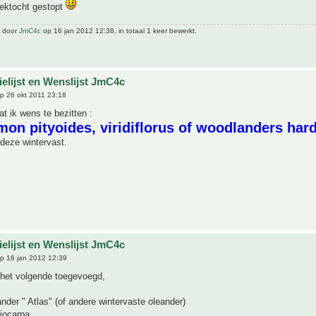
oektocht gestopt
t door
JmC4c
op 16 jan 2012 12:38, in totaal 1 keer bewerkt.
ielijst en Wenslijst JmC4c
p 26 okt 2011 23:18
at ik wens te bezitten :
mon pityoides, viridiflorus of woodlanders har
n deze wintervast.
ielijst en Wenslijst JmC4c
p 16 jan 2012 12:39
 het volgende toegevoegd,
nder " Atlas" (of andere wintervaste oleander)
iocarpa