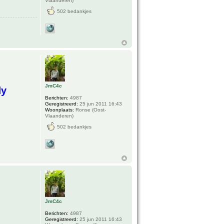
Vlaanderen)
502 bedankjes
JmC4c
dy
Berichten:
4987
Geregistreerd:
25 jun 2011 16:43
Woonplaats:
Ronse (Oost-
Vlaanderen)
502 bedankjes
JmC4c
Berichten:
4987
Geregistreerd:
25 jun 2011 16:43