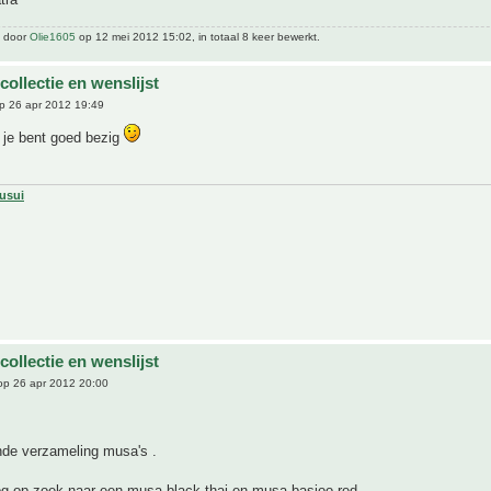
t door
Olie1605
op 12 mei 2012 15:02, in totaal 8 keer bewerkt.
 collectie en wenslijst
p 26 apr 2012 19:49
, je bent goed bezig
usui
 collectie en wenslijst
p 26 apr 2012 20:00
de verzameling musa's .
og op zoek naar een musa black thai en musa basjoo red .