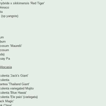
hybride x sikkimensis 'Red Tiger'
rinoco
ta
 (sp yangste)
cum
rbum
cosum ‘Maurelii’
icosum
da)
luay Pa
 Alocasia
ulenta 'Jack's Giant'
culenta
antea 'Thailand Giant'
ulenta variegated Mojito
ulenta 'Blue Hawai'
ulenta 'Ele paio' (variegata)
ack Magic'
nk China'