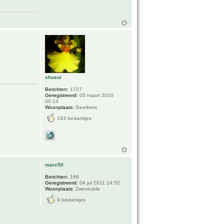
shusui
Berichten:
1727
Geregistreerd:
05 maart 2010
00:14
Woonplaats:
Geetbets
193 bedankjes
marc50
Berichten:
166
Geregistreerd:
04 jul 2011 14:52
Woonplaats:
Zwevezele
9 bedankjes