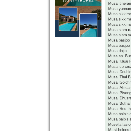
Musa itineran
Musa yunnan
Musa sikkim
Musa sikkime
Musa sikkimen
Musa siam r
Musa siam ye
Musa basjoo
Musa basjoo 
Musa dajio
Musa sp. Bu
Musa ‘Kluai R
Musa ice cr
Musa ‘Double
Musa ‘Thai B
Musa ‘Goldfin
Musa ‘Africa
Musa ‘Pisang
Musa ‘Dhusre
Musa ‘Buthan
Musa ‘Red Ih
Musa balbisi
Musa balbisi
Musella lasio
M. st helens 