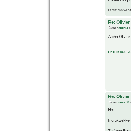
Laatst bijgewerk
Re: Olivier
door
shusui
o
Aloha Olivier
De tuin van Sh
Re: Olivier
door
marc50
o
Hoi
Indrukwekken
Zelf ben ik n