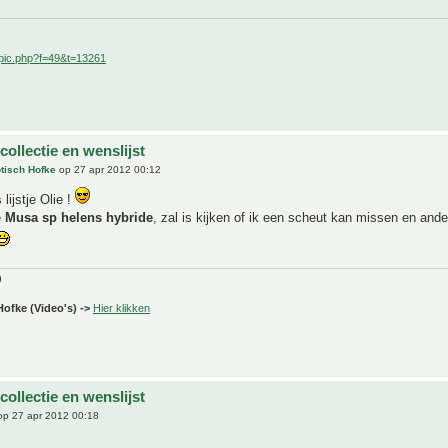
pic.php?f=49&t=13261
 collectie en wenslijst
tisch Hofke
op 27 apr 2012 00:12
lijstje Olie !
e
Musa sp helens hybride
, zal is kijken of ik een scheut kan missen en and
)
Hofke (Video's) ->
Hier klikken
 collectie en wenslijst
p 27 apr 2012 00:18