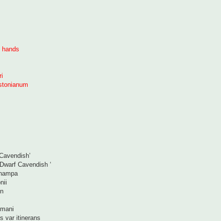
 hands
ri
gstonianum
Cavendish’
Dwarf Cavendish ‘
champa
nii
on
mani
s var itinerans