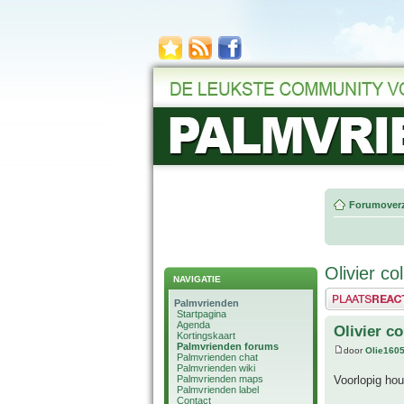
Forumoverz
Olivier co
NAVIGATIE
Plaats een reactie
Palmvrienden
Startpagina
Agenda
Olivier co
Kortingskaart
Palmvrienden forums
door
Olie160
Palmvrienden chat
Palmvrienden wiki
Palmvrienden maps
Voorlopig hou
Palmvrienden label
Contact