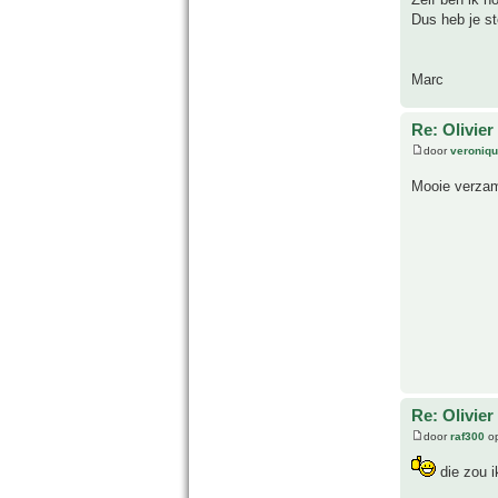
Dus heb je st
Marc
Re: Olivier
door
veroniq
Mooie verza
Re: Olivier
door
raf300
op
die zou i