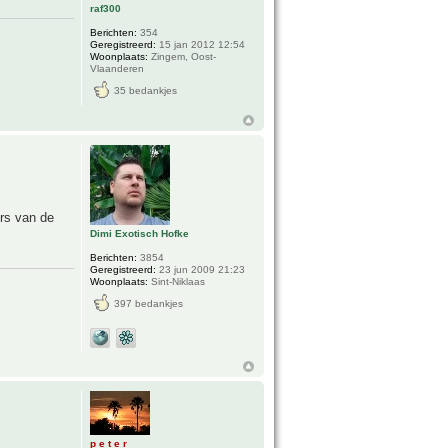
raf300
Berichten:
354
Geregistreerd:
15 jan 2012 12:54
Woonplaats:
Zingem, Oost-
Vlaanderen
35 bedankjes
ers van de
Dimi Exotisch Hofke
Berichten:
3854
Geregistreerd:
23 jun 2009 21:23
Woonplaats:
Sint-Niklaas
397 bedankjes
p e t e r