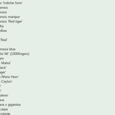
s 'Indishe form'
ensis
ensis
nsis manipur
sis 'Red tiger'
uby
llow
‘Red’
rmese blue
oi Wi’ (1000fingers)
eam
 Mahoi’
lack’
ger’
n Rhino Horn’
 Ceylon’
’
’
olene’
ana
ana x gigantea
carpa
hybride