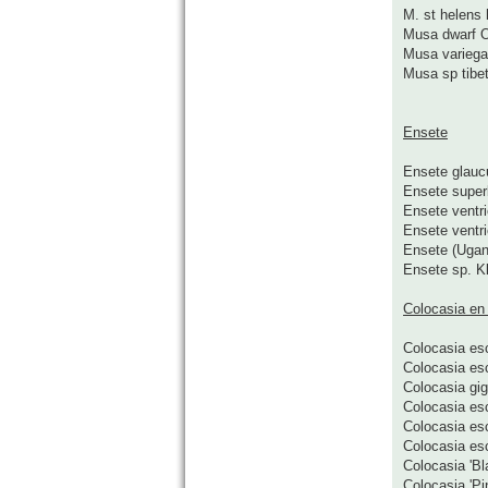
M. st helens 
Musa dwarf O
Musa variega
Musa sp tibet
Ensete
Ensete glau
Ensete supe
Ensete ventri
Ensete ventr
Ensete (Ugan
Ensete sp. K
Colocasia en
Colocasia esc
Colocasia es
Colocasia gig
Colocasia esc
Colocasia esc
Colocasia esc
Colocasia 'Bl
Colocasia 'Pi