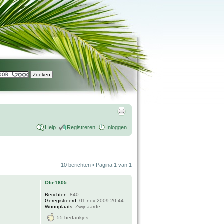
Help
Registreren
Inloggen
10 berichten • Pagina
1
van
1
Olie1605
Berichten:
840
Geregistreerd:
01 nov 2009 20:44
Woonplaats:
Zwijnaarde
55 bedankjes