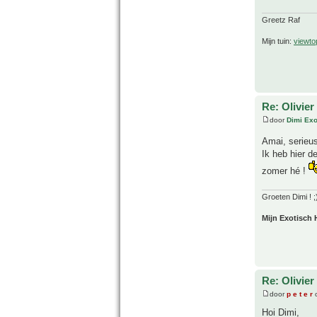
Greetz Raf
Mijn tuin:
viewto
Re: Olivier
door
Dimi Exo
Amai, serieus 
Ik heb hier d
zomer hé !
Groeten Dimi ! ;
Mijn Exotisch 
Re: Olivier
door
p e t e r
o
Hoi Dimi,