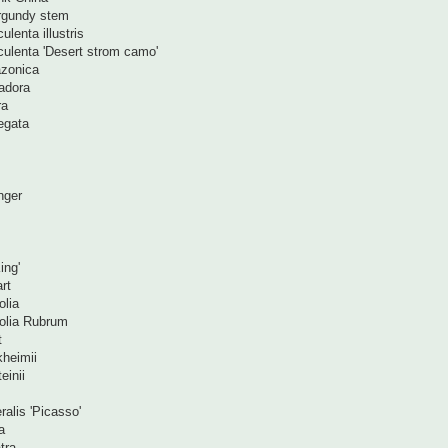
rgundy stem
ulenta illustris
culenta 'Desert strom camo'
zonica
adora
ra
egata
nger
ing'
rt
lia
olia Rubrum
t
heimii
einii
alis 'Picasso'
a
tra