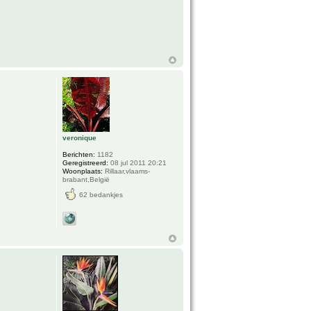
veronique
Berichten:
1182
Geregistreerd:
08 jul 2011 20:21
Woonplaats:
Rillaar,vlaams-
brabant,België
62 bedankjes