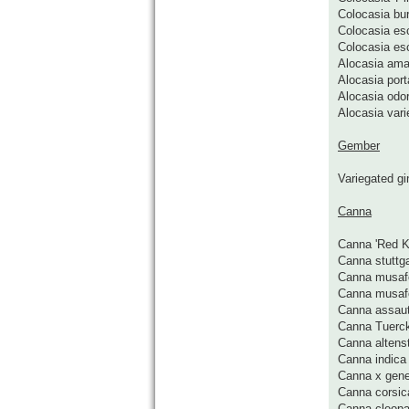
Colocasia bu
Colocasia esc
Colocasia es
Alocasia ama
Alocasia port
Alocasia odo
Alocasia vari
Gember
Variegated gi
Canna
Canna 'Red K
Canna stuttga
Canna musafo
Canna musaf
Canna assau
Canna Tuerck
Canna altenst
Canna indica
Canna x gener
Canna corsic
Canna cleopa