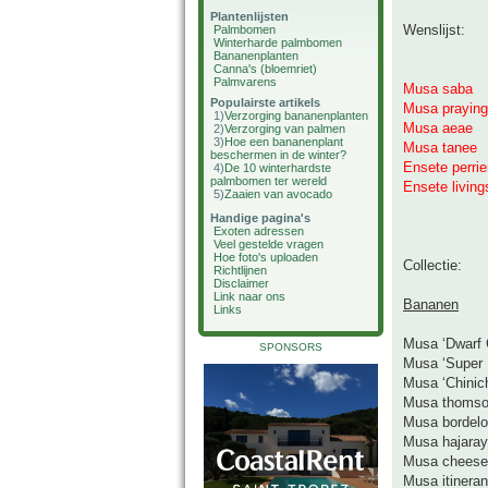
Plantenlijsten
Wenslijst:
Palmbomen
Winterharde palmbomen
Bananenplanten
Canna's (bloemriet)
Palmvarens
Musa saba
Populairste artikels
Musa praying
1)
Verzorging bananenplanten
Musa aeae
2)
Verzorging van palmen
3)
Hoe een bananenplant
Musa tanee
beschermen in de winter?
Ensete perrie
4)
De 10 winterhardste
palmbomen ter wereld
Ensete livin
5)
Zaaien van avocado
Handige pagina's
Exoten adressen
Veel gestelde vragen
Hoe foto's uploaden
Collectie:
Richtlijnen
Disclaimer
Link naar ons
Bananen
Links
Musa ‘Dwarf 
SPONSORS
Musa ‘Super 
Musa ‘Chini
Musa thomso
Musa bordel
Musa hajaray
Musa cheese
Musa itineran