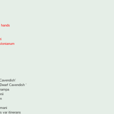
 hands
ri
gstonianum
Cavendish’
Dwarf Cavendish ‘
champa
nii
on
mani
s var itinerans