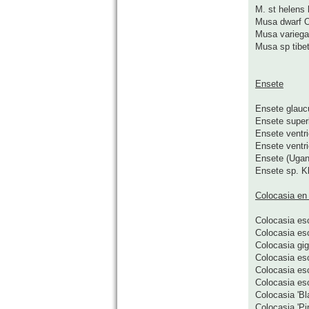
M. st helens 
Musa dwarf O
Musa variega
Musa sp tibet
Ensete
Ensete glau
Ensete supe
Ensete ventri
Ensete ventr
Ensete (Ugan
Ensete sp. K
Colocasia en
Colocasia esc
Colocasia es
Colocasia gig
Colocasia esc
Colocasia esc
Colocasia esc
Colocasia 'Bl
Colocasia 'Pi