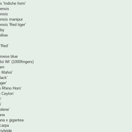
s 'Indishe form'
ensis
ensis
nsis manipur
sis 'Red tiger'
uby
llow
‘Red’
rmese blue
oi Wi’ (1000fingers)
eam
 Mahoi’
lack’
ger’
n Rhino Horn’
 Ceylon’
’
’
olene’
ana
ana x gigantea
carpa
hybride