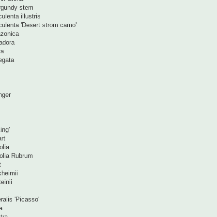
rgundy stem
ulenta illustris
culenta 'Desert strom camo'
zonica
adora
ra
egata
nger
ing'
rt
lia
olia Rubrum
t
heimii
einii
alis 'Picasso'
a
tra