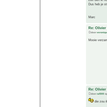
Dus heb je st
Marc
Re: Olivier
door
veroniq
Mooie verza
Re: Olivier
door
raf300
op
die zou i