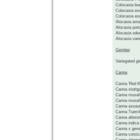
Colocasia bu
Colocasia esc
Colocasia es
Alocasia ama
Alocasia port
Alocasia odo
Alocasia vari
Gember
Variegated gi
Canna
Canna 'Red K
Canna stuttga
Canna musafo
Canna musaf
Canna assau
Canna Tuerck
Canna altenst
Canna indica
Canna x gener
Canna corsic
Canna cleopa