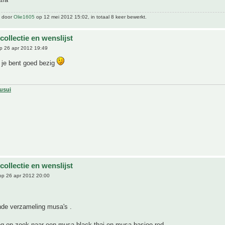
t door
Olie1605
op 12 mei 2012 15:02, in totaal 8 keer bewerkt.
 collectie en wenslijst
p 26 apr 2012 19:49
, je bent goed bezig
usui
 collectie en wenslijst
p 26 apr 2012 20:00
de verzameling musa's .
og op zoek naar een musa black thai en musa basjoo red .