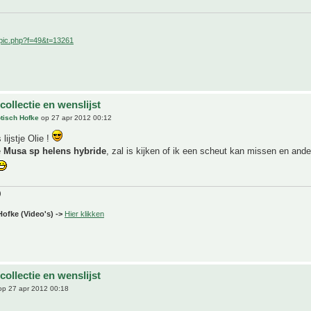
pic.php?f=49&t=13261
 collectie en wenslijst
tisch Hofke
op 27 apr 2012 00:12
lijstje Olie !
e
Musa sp helens hybride
, zal is kijken of ik een scheut kan missen en and
)
Hofke (Video's) ->
Hier klikken
 collectie en wenslijst
p 27 apr 2012 00:18