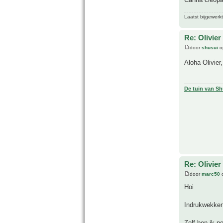
Laatst bijgewerk
Re: Olivier
door
shusui
o
Aloha Olivier
De tuin van Sh
Re: Olivier
door
marc50
o
Hoi
Indrukwekken
Zelf ben ik n