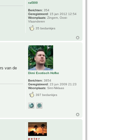
raf300
Berichten:
354
Geregistreerd:
15 jan 2012 12:54
Woonplaats:
Zingem, Oost-
Vlaanderen
35 bedankjes
ers van de
Dimi Exotisch Hofke
Berichten:
3854
Geregistreerd:
23 jun 2009 21:23
Woonplaats:
Sint-Niklaas
397 bedankjes
p e t e r