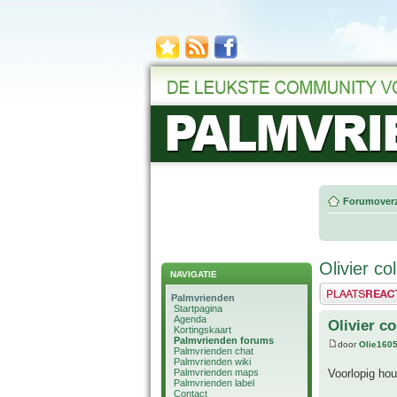
Forumoverz
Olivier co
NAVIGATIE
Plaats een reactie
Palmvrienden
Startpagina
Agenda
Olivier co
Kortingskaart
Palmvrienden forums
door
Olie160
Palmvrienden chat
Palmvrienden wiki
Palmvrienden maps
Voorlopig hou
Palmvrienden label
Contact