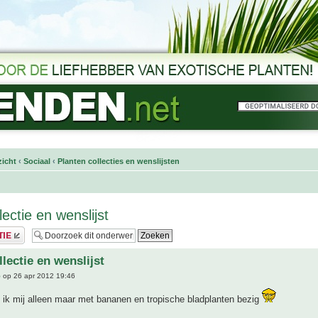
icht
‹
Sociaal
‹
Planten collecties en wenslijsten
llectie en wenslijst
llectie en wenslijst
5
op 26 apr 2012 19:46
 ik mij alleen maar met bananen en tropische bladplanten bezig