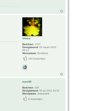
shusui
Berichten:
1727
Geregistreerd:
05 maart 2010
00:14
Woonplaats:
Geetbets
193 bedankjes
marc50
Berichten:
166
Geregistreerd:
04 jul 2011 14:52
Woonplaats:
Zwevezele
9 bedankjes