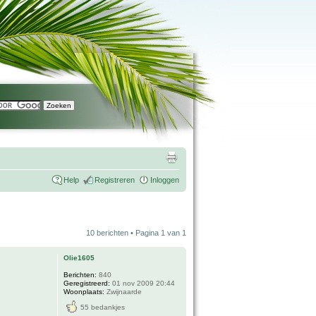
Help
Registreren
Inloggen
10 berichten • Pagina
1
van
1
Olie1605
Berichten:
840
Geregistreerd:
01 nov 2009 20:44
Woonplaats:
Zwijnaarde
55 bedankjes