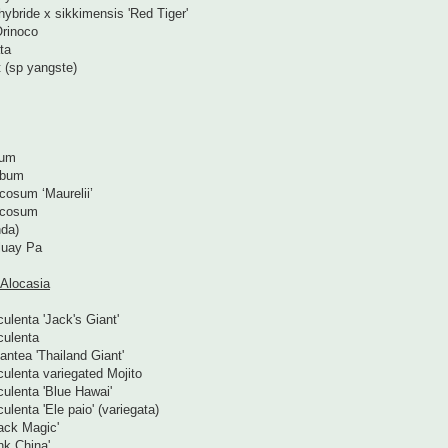
hybride x sikkimensis 'Red Tiger'
rinoco
ta
 (sp yangste)
cum
rbum
cosum ‘Maurelii’
icosum
da)
luay Pa
 Alocasia
ulenta 'Jack's Giant'
culenta
antea 'Thailand Giant'
ulenta variegated Mojito
ulenta 'Blue Hawai'
ulenta 'Ele paio' (variegata)
ack Magic'
nk China'