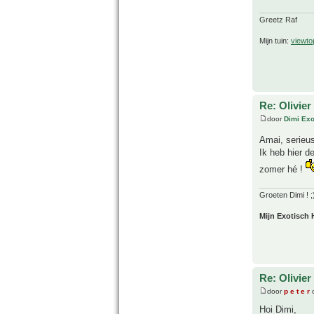
Greetz Raf
Mijn tuin:
viewto
Re: Olivier
door
Dimi Exo
Amai, serieus 
Ik heb hier d
zomer hé !
Groeten Dimi ! ;
Mijn Exotisch 
Re: Olivier
door
p e t e r
o
Hoi Dimi,