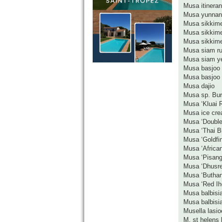
Musa itineran
Musa yunnan
Musa sikkim
Musa sikkime
Musa sikkimen
Musa siam r
Musa siam ye
Musa basjoo
Musa basjoo 
Musa dajio
Musa sp. Bu
Musa ‘Kluai R
Musa ice cr
Musa ‘Double
Musa ‘Thai B
Musa ‘Goldfin
Musa ‘Africa
Musa ‘Pisang
Musa ‘Dhusre
Musa ‘Buthan
Musa ‘Red Ih
Musa balbisi
Musa balbisi
Musella lasio
M. st helens 