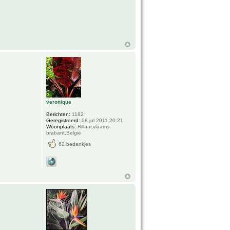
veronique
Berichten:
1182
Geregistreerd:
08 jul 2011 20:21
Woonplaats:
Rillaar,vlaams-
brabant,België
62 bedankjes