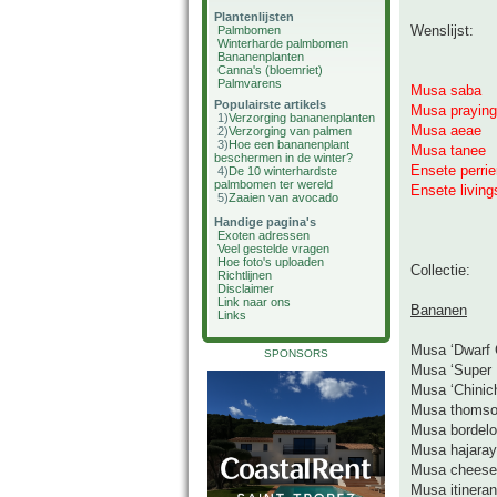
Plantenlijsten
Wenslijst:
Palmbomen
Winterharde palmbomen
Bananenplanten
Canna's (bloemriet)
Palmvarens
Musa saba
Populairste artikels
Musa praying
1)
Verzorging bananenplanten
Musa aeae
2)
Verzorging van palmen
3)
Hoe een bananenplant
Musa tanee
beschermen in de winter?
Ensete perrie
4)
De 10 winterhardste
palmbomen ter wereld
Ensete livin
5)
Zaaien van avocado
Handige pagina's
Exoten adressen
Veel gestelde vragen
Hoe foto's uploaden
Collectie:
Richtlijnen
Disclaimer
Link naar ons
Bananen
Links
Musa ‘Dwarf 
SPONSORS
Musa ‘Super 
Musa ‘Chini
Musa thomso
Musa bordel
Musa hajaray
Musa cheese
Musa itineran