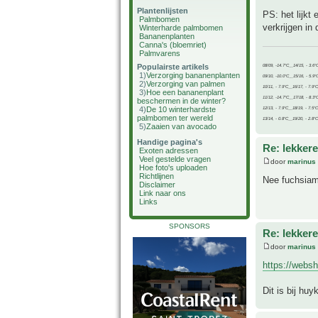
Plantenlijsten
PS: het lijkt
Palmbomen
verkrijgen in
Winterharde palmbomen
Bananenplanten
Canna's (bloemriet)
Palmvarens
Populairste artikels
08/09, -14.7°C__14/15, - 3.6°
1)
Verzorging bananenplanten
09/10, -10.0°C__15/16, - 5.9°
2)
Verzorging van palmen
10/11, - 7.9°C__16/17, - 7.9°
3)
Hoe een bananenplant
11/12, -14.7°C__17/18, - 8.3°
beschermen in de winter?
4)
De 10 winterhardste
12/13, - 7.9°C__18/19, - 7.5°C
palmbomen ter wereld
13/14, - 0.8°C__19/20, - 2.8°C
5)
Zaaien van avocado
Handige pagina's
Re: lekker
Exoten adressen
Veel gestelde vragen
door
marinus
Hoe foto's uploaden
Richtlijnen
Nee fuchsiame
Disclaimer
Link naar ons
Links
SPONSORS
Re: lekker
door
marinus
https://websh
Dit is bij hu