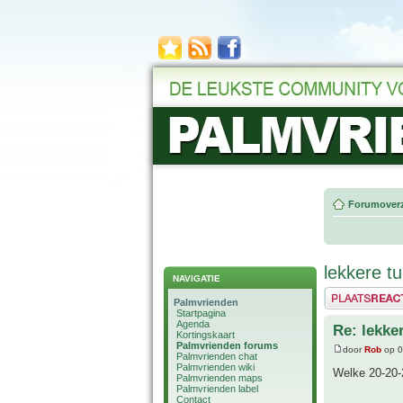
Forumoverz
lekkere 
NAVIGATIE
Plaats een reactie
Palmvrienden
Startpagina
Agenda
Re: lekk
Kortingskaart
Palmvrienden forums
door
Rob
op 0
Palmvrienden chat
Palmvrienden wiki
Welke 20-20-
Palmvrienden maps
Palmvrienden label
Contact