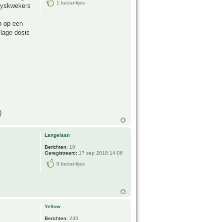
1 bedankjes
Huyskwekers
n op een
 lage dosis
)
Langelaan
Berichten:
10
Geregistreerd:
17 sep 2018 14:06
0 bedankjes
Yellow
Berichten:
235