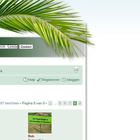
rs
Help
Registreren
Inloggen
87 berichten •
Pagina
8
van
9
•
...
1
5
6
7
8
9
Rob
Beheerder