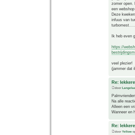
zomer open. D
een webshop 
Deze kwekers 
infuus van tu
turbomest....
Ik heb even g
https://webs
bestrijdingsm
veel plezier!
(jammer dat 
Re: lekker
door
Langela
Palmvrienden
Na alle react
Alleen een v
Wanneer en h
Re: lekker
door
Yellow
op