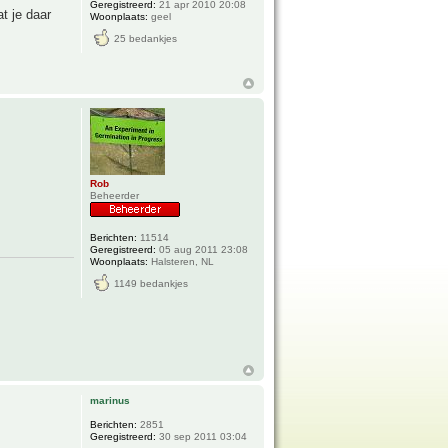
Geregistreerd:
21 apr 2010 20:08
t je daar
Woonplaats:
geel
25 bedankjes
Rob
Beheerder
Berichten:
11514
Geregistreerd:
05 aug 2011 23:08
Woonplaats:
Halsteren, NL
1149 bedankjes
marinus
Berichten:
2851
Geregistreerd:
30 sep 2011 03:04