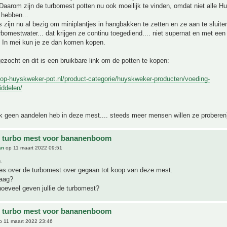
aarom zijn de turbomest potten nu ook moeilijk te vinden, omdat niet alle 
hebben...
zijn nu al bezig om miniplantjes in hangbakken te zetten en ze aan te sluite
rbomestwater... dat krijgen ze continu toegediend.... niet supernat en met een
. In mei kun je ze dan komen kopen.
ezocht en dit is een bruikbare link om de potten te kopen:
hop-huyskweker-pot.nl/product-categorie/huyskweker-producten/voeding-
iddelen/
ik geen aandelen heb in deze mest.... steeds meer mensen willen ze proberen
e turbo mest voor bananenboom
an
op 11 maart 2022 09:51
.
ies over de turbomest over gegaan tot koop van deze mest.
raag?
oeveel geven jullie de turbomest?
e turbo mest voor bananenboom
 11 maart 2022 23:46