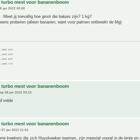
e turbo mest voor bananenboom
6 jan 2022 00:00
..Weet jij toevallig hoe groot die bakjes zijn? 1 kg?
h eens proberen (alleen bananen, want voor palmen ontbreekt de Mg)
C__20/21, -9.1°C
C__21/22, -5.2°C
C__21/22, -6.9°C
C__22/23, -7.1°C
e turbo mest voor bananenboom
op 06 jan 2022 03:13
vd velde
e turbo mest voor bananenboom
 07 jan 2022 21:02
 serie kwekers die zich Huyskweker noemen, zijn meestal vooral in de lente en