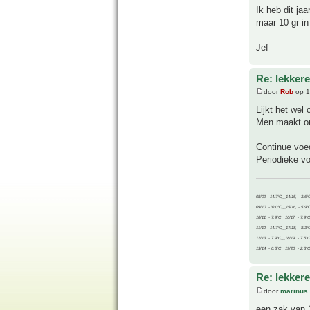
Ik heb dit ja
maar 10 gr in
Jef
Re: lekker
door
Rob
op 1
Lijkt het wel 
Men maakt on
Continue voed
Periodieke vo
08/09, -14.7°C__14/15, - 3.6°
09/10, -10.0°C__15/16, - 5.9°
10/11, - 7.9°C__16/17, - 7.9°
11/12, -14.7°C__17/18, - 8.3°
12/13, - 7.9°C__18/19, - 7.5°C
13/14, - 0.8°C__19/20, - 2.8°C
Re: lekker
door
marinus
een zak van 