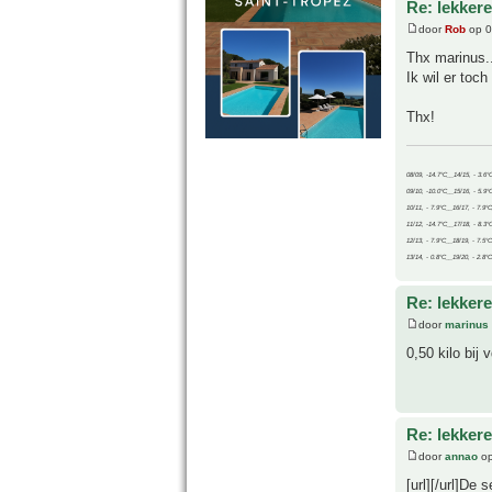
Re: lekker
door
Rob
op 0
Thx marinus..
Ik wil er toc
Thx!
08/09, -14.7°C__14/15, - 3.6°
09/10, -10.0°C__15/16, - 5.9°
10/11, - 7.9°C__16/17, - 7.9°
11/12, -14.7°C__17/18, - 8.3°
12/13, - 7.9°C__18/19, - 7.5°C
13/14, - 0.8°C__19/20, - 2.8°C
Re: lekker
door
marinus
0,50 kilo bij 
Re: lekker
door
annao
op
[url][/url]De