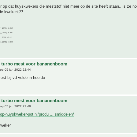
 er op dat huyskwekers die meststof niet meer op de site heeft staan...is ze no
 de kwekerij??
C__20/21, -9.1°C
C__21/22, -5.2°C
C__21/22, -6.9°C
C__22/23, -7.1°C
e turbo mest voor bananenboom
op 05 jan 2022 22:44
st bij vd velde in heerde
e turbo mest voor bananenboom
op 05 jan 2022 22:48
op-huyskweker-pot.nl/produ ... smiddelen/
ykweker