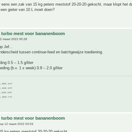
ar eens een zak van 15 kg peters meststof 20-20-20 gekocht, maar klopt het da
 een gieter van 10 L moet doen?
e turbo mest voor bananenboom
2 maart 2022 00:28
op Jef...
derscheid tussen continue-feed en batchgewijze toediening.
ing 0.5 – 1.5 g/liter
eding (b.v. 1 x week) 0.8 – 2.0 g/liter
C__20/21, -9.1°C
C__21/22, -5.2°C
C__21/22, -6.9°C
C__22/23, -7.1°C
e turbo mest voor bananenboom
op 12 maart 2022 03:03
15 kg peters meststof 20-20-20 gekocht