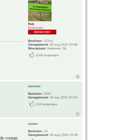
Rob
Beheerder
Berichten:
11514
Geregistreerd:
05 aug 2011 23:08
Woonplaats:
Halsteren, NL
1149 bedankjes
marinus
Berichten:
2851
Geregistreerd:
30 sep 2011 03:04
104 bedankjes
annao
Berichten:
18
Geregistreerd:
06 aug 2020 15:38
 de vroege