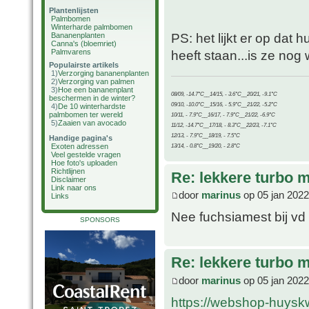
Plantenlijsten
Palmbomen
Winterharde palmbomen
PS: het lijkt er op dat
Bananenplanten
Canna's (bloemriet)
Palmvarens
heeft staan...is ze nog 
Populairste artikels
1)
Verzorging bananenplanten
2)
Verzorging van palmen
3)
Hoe een bananenplant
08/09, -14.7°C__14/15, - 3.6°C__20/21, -9.1°C
beschermen in de winter?
09/10, -10.0°C__15/16, - 5.9°C__21/22, -5.2°C
4)
De 10 winterhardste
palmbomen ter wereld
10/11, - 7.9°C__16/17, - 7.9°C__21/22, -6.9°C
5)
Zaaien van avocado
11/12, -14.7°C__17/18, - 8.3°C__22/23, -7.1°C
12/13, - 7.9°C__18/19, - 7.5°C
Handige pagina's
Exoten adressen
13/14, - 0.8°C__19/20, - 2.8°C
Veel gestelde vragen
Hoe foto's uploaden
Richtlijnen
Re: lekkere turbo
Disclaimer
Link naar ons
door
marinus
op 05 jan 2022
Links
Nee fuchsiamest bij vd
SPONSORS
Re: lekkere turbo
door
marinus
op 05 jan 2022
https://webshop-huyskw