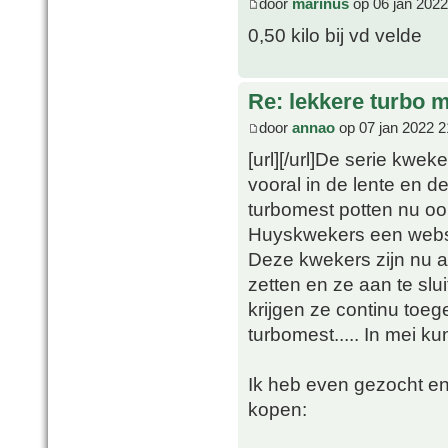
door
marinus
op 06 jan 2022
0,50 kilo bij vd velde
Re: lekkere turbo
door
annao
op 07 jan 2022 2
[url][/url]De serie kwe
vooral in de lente en 
turbomest potten nu ook
Huyskwekers een webs
Deze kwekers zijn nu a
zetten en ze aan te slu
krijgen ze continu toeg
turbomest..... In mei k
Ik heb even gezocht en 
kopen: