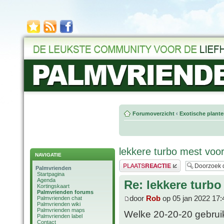
Forumoverzicht
‹
Exotische plant
lekkere turbo mest vo
NAVIGATIE
Plaats een reactie
Palmvrienden
Startpagina
Agenda
Re: lekkere tur
Kortingskaart
Palmvrienden forums
door
Rob
op 05 jan 2022 17:
Palmvrienden chat
Palmvrienden wiki
Palmvrienden maps
Welke 20-20-20 gebruik
Palmvrienden label
Contact