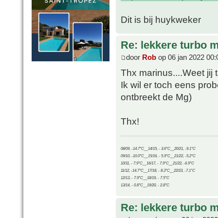
Dit is bij huykweker
Re: lekkere turbo
door
Rob
op 06 jan 2022 00:
Thx marinus....Weet jij 
Ik wil er toch eens pr
ontbreekt de Mg)
Thx!
08/09, -14.7°C__14/15, - 3.6°C__20/21, -9.1°C
09/10, -10.0°C__15/16, - 5.9°C__21/22, -5.2°C
10/11, - 7.9°C__16/17, - 7.9°C__21/22, -6.9°C
11/12, -14.7°C__17/18, - 8.3°C__22/23, -7.1°C
12/13, - 7.9°C__18/19, - 7.5°C
13/14, - 0.8°C__19/20, - 2.8°C
Re: lekkere turbo