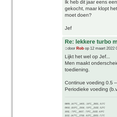
Ik heb dit jaar eens ee
gekocht, maar klopt het
moet doen?
Jef
Re: lekkere turbo
door
Rob
op 12 maart 2022 
Lijkt het wel op Jef...
Men maakt onderscheid
toediening.
Continue voeding 0.5 – 1
Periodieke voeding (b.v.
08/09, -14.7°C__14/15, - 3.6°C__20/21, -9.1°C
09/10, -10.0°C__15/16, - 5.9°C__21/22, -5.2°C
10/11, - 7.9°C__16/17, - 7.9°C__21/22, -6.9°C
11/12, -14.7°C__17/18, - 8.3°C__22/23, -7.1°C