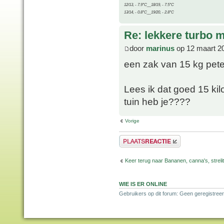
12/13, - 7.9°C__18/19, - 7.5°C
13/14, - 0.8°C__19/20, - 2.8°C
Re: lekkere turbo
door
marinus
op 12 maart 2
een zak van 15 kg pete
Lees ik dat goed 15 ki
tuin heb je????
Vorige
Plaats een reactie
Keer terug naar Bananen, canna's, strelit
WIE IS ER ONLINE
Gebruikers op dit forum: Geen geregistree