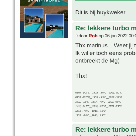
Dit is bij huykweker
Re: lekkere turbo
door
Rob
op 06 jan 2022 00:
Thx marinus....Weet jij 
Ik wil er toch eens pr
ontbreekt de Mg)
Thx!
08/09, -14.7°C__14/15, - 3.6°C__20/21, -9.1°C
09/10, -10.0°C__15/16, - 5.9°C__21/22, -5.2°C
10/11, - 7.9°C__16/17, - 7.9°C__21/22, -6.9°C
11/12, -14.7°C__17/18, - 8.3°C__22/23, -7.1°C
12/13, - 7.9°C__18/19, - 7.5°C
13/14, - 0.8°C__19/20, - 2.8°C
Re: lekkere turbo