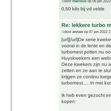
door
marinus
op 06 jan 2022
0,50 kilo bij vd velde
Re: lekkere turbo
door
annao
op 07 jan 2022 2
[url][/url]De serie kwe
vooral in de lente en 
turbomest potten nu ook
Huyskwekers een webs
Deze kwekers zijn nu a
zetten en ze aan te slu
krijgen ze continu toeg
turbomest..... In mei k
Ik heb even gezocht en 
kopen: