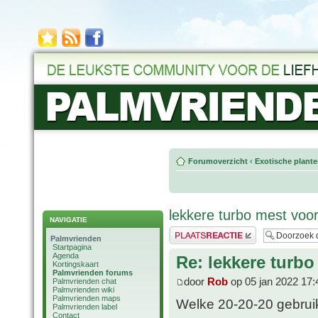
Forumoverzicht
‹
Exotische plant
lekkere turbo mest vo
NAVIGATIE
Plaats een reactie
Palmvrienden
Startpagina
Agenda
Re: lekkere tur
Kortingskaart
Palmvrienden forums
door
Rob
op 05 jan 2022 17:
Palmvrienden chat
Palmvrienden wiki
Palmvrienden maps
Welke 20-20-20 gebruik
Palmvrienden label
Contact