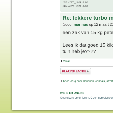
12/13, - 7.9°C__18/19, - 7.5°C
13/14, - 0.8°C__19/20, - 2.8°C
Re: lekkere turbo
door
marinus
op 12 maart 2
een zak van 15 kg pete
Lees ik dat goed 15 ki
tuin heb je????
Vorige
Plaats een reactie
Keer terug naar Bananen, canna's, strelit
WIE IS ER ONLINE
Gebruikers op dit forum: Geen geregistree