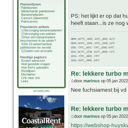
Plantenlijsten
Palmbomen
Winterharde palmbomen
PS: het lijkt er op dat
Bananenplanten
Canna's (bloemriet)
Palmvarens
heeft staan...is ze nog 
Populairste artikels
1)
Verzorging bananenplanten
2)
Verzorging van palmen
3)
Hoe een bananenplant
08/09, -14.7°C__14/15, - 3.6°C__20/21, -9.1°C
beschermen in de winter?
09/10, -10.0°C__15/16, - 5.9°C__21/22, -5.2°C
4)
De 10 winterhardste
palmbomen ter wereld
10/11, - 7.9°C__16/17, - 7.9°C__21/22, -6.9°C
5)
Zaaien van avocado
11/12, -14.7°C__17/18, - 8.3°C__22/23, -7.1°C
12/13, - 7.9°C__18/19, - 7.5°C
Handige pagina's
Exoten adressen
13/14, - 0.8°C__19/20, - 2.8°C
Veel gestelde vragen
Hoe foto's uploaden
Richtlijnen
Re: lekkere turbo
Disclaimer
Link naar ons
door
marinus
op 05 jan 2022
Links
Nee fuchsiamest bij vd
SPONSORS
Re: lekkere turbo
door
marinus
op 05 jan 2022
https://webshop-huyskw