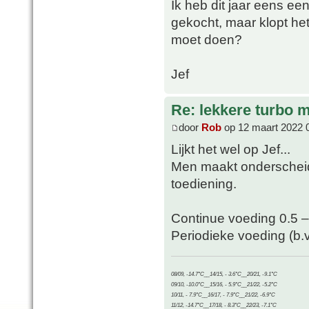
Ik heb dit jaar eens ee
gekocht, maar klopt het
moet doen?
Jef
Re: lekkere turbo
door
Rob
op 12 maart 2022 
Lijkt het wel op Jef...
Men maakt onderscheid
toediening.
Continue voeding 0.5 – 1
Periodieke voeding (b.v.
08/09, -14.7°C__14/15, - 3.6°C__20/21, -9.1°C
09/10, -10.0°C__15/16, - 5.9°C__21/22, -5.2°C
10/11, - 7.9°C__16/17, - 7.9°C__21/22, -6.9°C
11/12, -14.7°C__17/18, - 8.3°C__22/23, -7.1°C