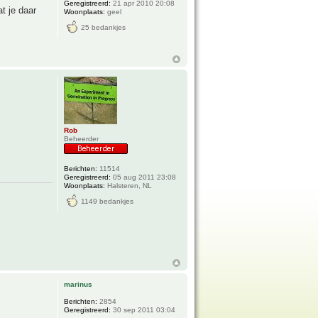
Geregistreerd:
21 apr 2010 20:08
t je daar
Woonplaats:
geel
25 bedankjes
Rob
Beheerder
Berichten:
11514
Geregistreerd:
05 aug 2011 23:08
Woonplaats:
Halsteren, NL
1149 bedankjes
marinus
Berichten:
2854
Geregistreerd:
30 sep 2011 03:04