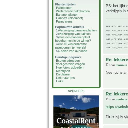
Plantenlijsten
PS: het lijkt
Palmbomen
verkrijgen in
Winterharde palmbomen
Bananenplanten
Canna's (bloemriet)
Palmvarens
Populairste artikels
08/09, -14.7°C__14/15, - 3.6°
1)
Verzorging bananenplanten
09/10, -10.0°C__15/16, - 5.9°
2)
Verzorging van palmen
10/11, - 7.9°C__16/17, - 7.9°
3)
Hoe een bananenplant
11/12, -14.7°C__17/18, - 8.3°
beschermen in de winter?
4)
De 10 winterhardste
12/13, - 7.9°C__18/19, - 7.5°C
palmbomen ter wereld
13/14, - 0.8°C__19/20, - 2.8°C
5)
Zaaien van avocado
Handige pagina's
Re: lekker
Exoten adressen
Veel gestelde vragen
door
marinus
Hoe foto's uploaden
Richtlijnen
Nee fuchsiame
Disclaimer
Link naar ons
Links
SPONSORS
Re: lekker
door
marinus
https://websh
Dit is bij hu