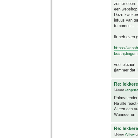
zomer open. D
een webshop 
Deze kwekers 
infuus van tu
turbomest....
Ik heb even g
https://webs
bestrijdingsm
veel plezier!
(jammer dat 
Re: lekker
door
Langela
Palmvrienden
Na alle react
Alleen een v
Wanneer en h
Re: lekker
door
Yellow
op