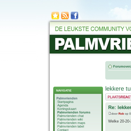
Forumoverz
lekkere 
NAVIGATIE
Plaats een reactie
Palmvrienden
Startpagina
Agenda
Re: lekk
Kortingskaart
Palmvrienden forums
door
Rob
op 0
Palmvrienden chat
Palmvrienden wiki
Welke 20-20-
Palmvrienden maps
Palmvrienden label
Contact