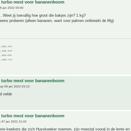
e turbo mest voor bananenboom
6 jan 2022 00:00
..Weet jij toevallig hoe groot die bakjes zijn? 1 kg?
h eens proberen (alleen bananen, want voor palmen ontbreekt de Mg)
C__20/21, -9.1°C
C__21/22, -5.2°C
C__21/22, -6.9°C
C__22/23, -7.1°C
e turbo mest voor bananenboom
op 06 jan 2022 03:13
vd velde
e turbo mest voor bananenboom
 07 jan 2022 21:02
 serie kwekers die zich Huyskweker noemen, zijn meestal vooral in de lente en