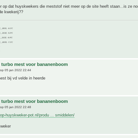
 er op dat huyskwekers die meststof niet meer op de site heeft staan...is ze no
 de kwekerij??
C__20/21, -9.1°C
C__21/22, -5.2°C
C__21/22, -6.9°C
C__22/23, -7.1°C
e turbo mest voor bananenboom
op 05 jan 2022 22:44
st bij vd velde in heerde
e turbo mest voor bananenboom
op 05 jan 2022 22:48
op-huyskweker-pot.nl/produ ... smiddelen/
ykweker