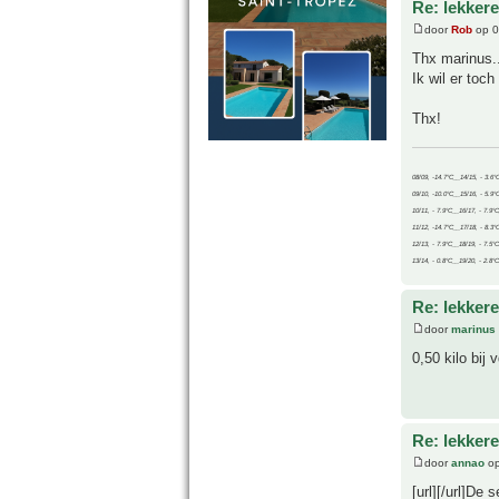
Re: lekker
door
Rob
op 0
Thx marinus..
Ik wil er toc
Thx!
08/09, -14.7°C__14/15, - 3.6°
09/10, -10.0°C__15/16, - 5.9°
10/11, - 7.9°C__16/17, - 7.9°
11/12, -14.7°C__17/18, - 8.3°
12/13, - 7.9°C__18/19, - 7.5°C
13/14, - 0.8°C__19/20, - 2.8°C
Re: lekker
door
marinus
0,50 kilo bij 
Re: lekker
door
annao
op
[url][/url]De