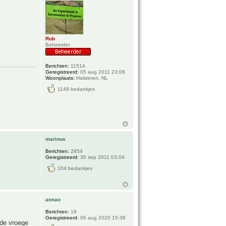
Rob
Beheerder
Berichten:
11514
Geregistreerd:
05 aug 2011 23:08
Woonplaats:
Halsteren, NL
1149 bedankjes
marinus
Berichten:
2854
Geregistreerd:
30 sep 2011 03:04
104 bedankjes
annao
Berichten:
18
Geregistreerd:
06 aug 2020 15:38
 de vroege