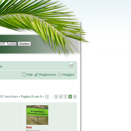
rs
Help
Registreren
Inloggen
87 berichten •
Pagina
8
van
9
•
...
1
5
6
7
8
9
Rob
Beheerder