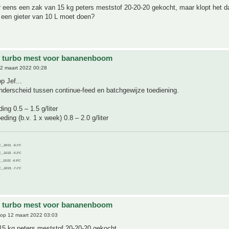
ar eens een zak van 15 kg peters meststof 20-20-20 gekocht, maar klopt het da
 een gieter van 10 L moet doen?
e turbo mest voor bananenboom
2 maart 2022 00:28
op Jef...
derscheid tussen continue-feed en batchgewijze toediening.
ing 0.5 – 1.5 g/liter
eding (b.v. 1 x week) 0.8 – 2.0 g/liter
C__20/21, -9.1°C
C__21/22, -5.2°C
C__21/22, -6.9°C
C__22/23, -7.1°C
e turbo mest voor bananenboom
op 12 maart 2022 03:03
15 kg peters meststof 20-20-20 gekocht