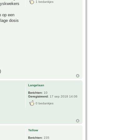
1 bedankjes
Huyskwekers
n op een
 lage dosis
)
Langelaan
Berichten:
10
Geregistreerd:
17 sep 2018 14:06
0 bedankjes
Yellow
Berichten:
235