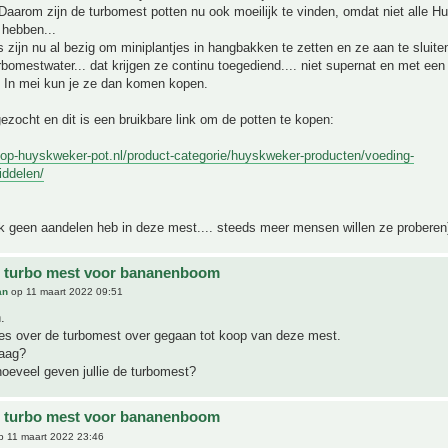
aarom zijn de turbomest potten nu ook moeilijk te vinden, omdat niet alle 
hebben...
zijn nu al bezig om miniplantjes in hangbakken te zetten en ze aan te sluite
rbomestwater... dat krijgen ze continu toegediend.... niet supernat en met een
. In mei kun je ze dan komen kopen.
ezocht en dit is een bruikbare link om de potten te kopen:
hop-huyskweker-pot.nl/product-categorie/huyskweker-producten/voeding-
iddelen/
ik geen aandelen heb in deze mest.... steeds meer mensen willen ze proberen
e turbo mest voor bananenboom
an
op 11 maart 2022 09:51
.
ies over de turbomest over gegaan tot koop van deze mest.
raag?
oeveel geven jullie de turbomest?
e turbo mest voor bananenboom
 11 maart 2022 23:46