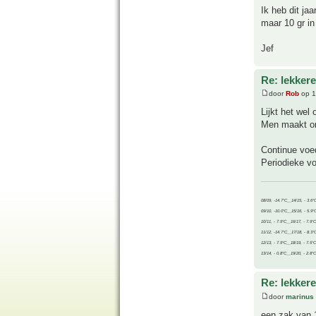
Ik heb dit ja
maar 10 gr in
Jef
Re: lekker
door
Rob
op 1
Lijkt het wel 
Men maakt on
Continue voed
Periodieke vo
08/09, -14.7°C__14/15, - 3.6°
09/10, -10.0°C__15/16, - 5.9°
10/11, - 7.9°C__16/17, - 7.9°
11/12, -14.7°C__17/18, - 8.3°
12/13, - 7.9°C__18/19, - 7.5°C
13/14, - 0.8°C__19/20, - 2.8°C
Re: lekker
door
marinus
een zak van 