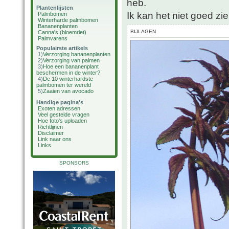
heb.
Plantenlijsten
Ik kan het niet goed zie
Palmbomen
Winterharde palmbomen
Bananenplanten
BIJLAGEN
Canna's (bloemriet)
Palmvarens
Populairste artikels
1)
Verzorging bananenplanten
2)
Verzorging van palmen
3)
Hoe een bananenplant
beschermen in de winter?
4)
De 10 winterhardste
palmbomen ter wereld
5)
Zaaien van avocado
Handige pagina's
Exoten adressen
Veel gestelde vragen
Hoe foto's uploaden
Richtlijnen
Disclaimer
Link naar ons
Links
SPONSORS