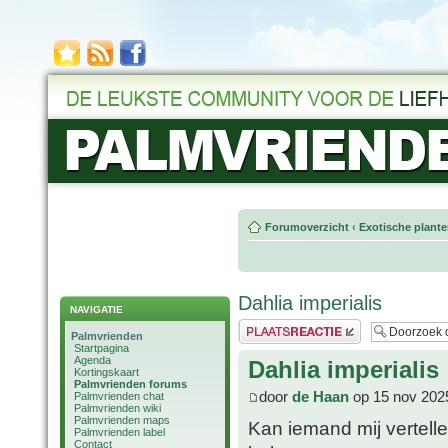
Forumoverzicht
‹
Exotische plant
Dahlia imperialis
NAVIGATIE
Plaats een reactie
Palmvrienden
Startpagina
Agenda
Dahlia imperialis
Kortingskaart
Palmvrienden forums
door
de Haan
op 15 nov 202
Palmvrienden chat
Palmvrienden wiki
Palmvrienden maps
Kan iemand mij vertelle
Palmvrienden label
Contact