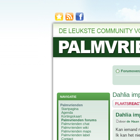
Forumoverz
Dahlia imp
NAVIGATIE
Plaats een reactie
Palmvrienden
Startpagina
Agenda
Dahlia im
Kortingskaart
Palmvrienden forums
door
de Haan
Palmvrienden chat
Palmvrienden wiki
Kan iemand mi
Palmvrienden maps
Ik kan het ni
Palmvrienden label
Contact