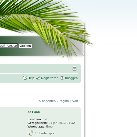
Help
Registreren
Inloggen
5 berichten • Pagina
1
van
1
de Haan
Berichten:
390
Geregistreerd:
01 jan 2013 01:42
Woonplaats:
Emst
40 bedankjes