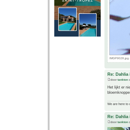
IMGP9028.jpg 
Re: Dahlia 
door
tankton
o
Het lijkt er 
bloemknoppen
We are here to 
Re: Dahlia 
door
tankton
o