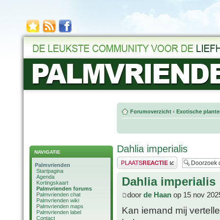
Forumoverzicht
‹
Exotische plant
Dahlia imperialis
NAVIGATIE
Plaats een reactie
Palmvrienden
Startpagina
Agenda
Dahlia imperialis
Kortingskaart
Palmvrienden forums
door
de Haan
op 15 nov 202
Palmvrienden chat
Palmvrienden wiki
Palmvrienden maps
Kan iemand mij vertelle
Palmvrienden label
Contact