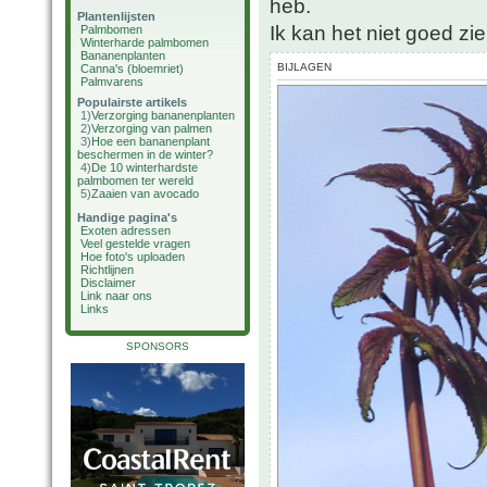
heb.
Plantenlijsten
Ik kan het niet goed zie
Palmbomen
Winterharde palmbomen
Bananenplanten
BIJLAGEN
Canna's (bloemriet)
Palmvarens
Populairste artikels
1)
Verzorging bananenplanten
2)
Verzorging van palmen
3)
Hoe een bananenplant
beschermen in de winter?
4)
De 10 winterhardste
palmbomen ter wereld
5)
Zaaien van avocado
Handige pagina's
Exoten adressen
Veel gestelde vragen
Hoe foto's uploaden
Richtlijnen
Disclaimer
Link naar ons
Links
SPONSORS