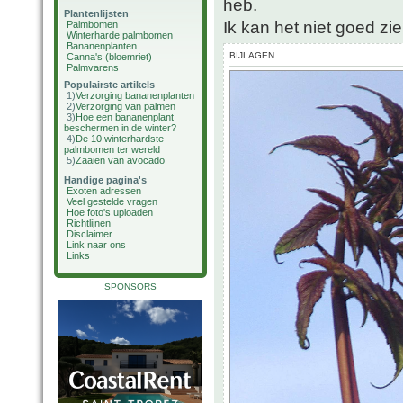
heb.
Plantenlijsten
Ik kan het niet goed zie
Palmbomen
Winterharde palmbomen
Bananenplanten
BIJLAGEN
Canna's (bloemriet)
Palmvarens
Populairste artikels
1)
Verzorging bananenplanten
2)
Verzorging van palmen
3)
Hoe een bananenplant
beschermen in de winter?
4)
De 10 winterhardste
palmbomen ter wereld
5)
Zaaien van avocado
Handige pagina's
Exoten adressen
Veel gestelde vragen
Hoe foto's uploaden
Richtlijnen
Disclaimer
Link naar ons
Links
SPONSORS