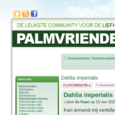
Forumoverzicht
‹
Exotische plant
Dahlia imperialis
NAVIGATIE
Plaats een reactie
Palmvrienden
Startpagina
Agenda
Dahlia imperialis
Kortingskaart
Palmvrienden forums
door
de Haan
op 15 nov 202
Palmvrienden chat
Palmvrienden wiki
Palmvrienden maps
Kan iemand mij vertelle
Palmvrienden label
Contact