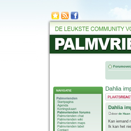
Forumoverz
Dahlia imp
NAVIGATIE
Plaats een reactie
Palmvrienden
Startpagina
Agenda
Dahlia im
Kortingskaart
Palmvrienden forums
door
de Haan
Palmvrienden chat
Palmvrienden wiki
Kan iemand mi
Palmvrienden maps
Ik kan het ni
Palmvrienden label
Contact