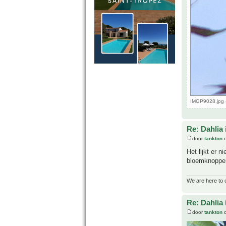
IMGP9028.jpg 
Re: Dahlia 
door
tankton
o
Het lijkt er 
bloemknoppen
We are here to 
Re: Dahlia 
door
tankton
o