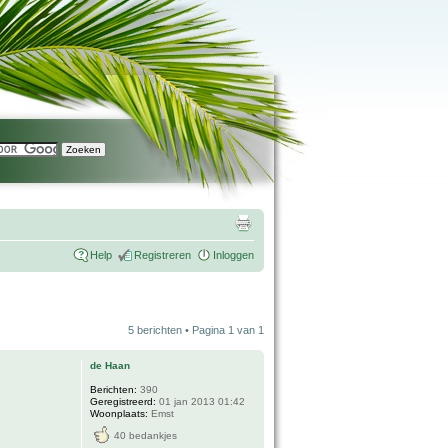
Help
Registreren
Inloggen
5 berichten • Pagina
1
van
1
de Haan
Berichten:
390
Geregistreerd:
01 jan 2013 01:42
Woonplaats:
Emst
40 bedankjes