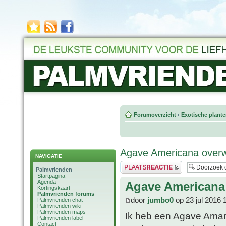
Forumoverzicht
‹
Exotische plant
Agave Americana overw
NAVIGATIE
Plaats een reactie
Palmvrienden
Startpagina
Agenda
Agave Americana
Kortingskaart
Palmvrienden forums
door
jumbo0
op 23 jul 2016 
Palmvrienden chat
Palmvrienden wiki
Palmvrienden maps
Ik heb een Agave Amari
Palmvrienden label
Contact