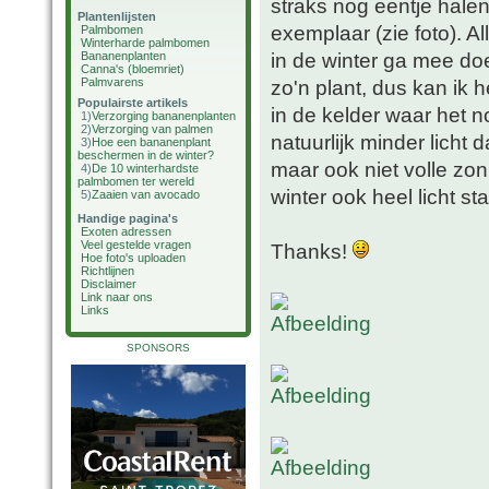
straks nog eentje hale
Plantenlijsten
exemplaar (zie foto). A
Palmbomen
Winterharde palmbomen
in de winter ga mee doe
Bananenplanten
Canna's (bloemriet)
Palmvarens
zo'n plant, dus kan ik 
Populairste artikels
in de kelder waar het 
1)
Verzorging bananenplanten
2)
Verzorging van palmen
natuurlijk minder licht
3)
Hoe een bananenplant
beschermen in de winter?
maar ook niet volle zon
4)
De 10 winterhardste
palmbomen ter wereld
winter ook heel licht st
5)
Zaaien van avocado
Handige pagina's
Exoten adressen
Veel gestelde vragen
Thanks!
Hoe foto's uploaden
Richtlijnen
Disclaimer
Link naar ons
Links
SPONSORS