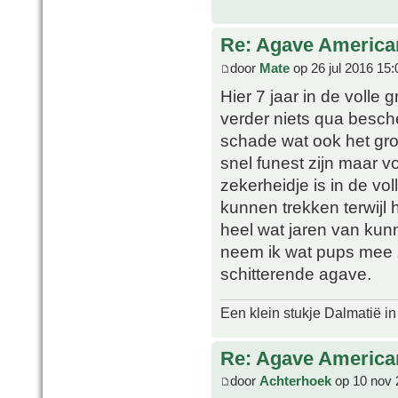
Re: Agave America
door
Mate
op 26 jul 2016 15:
Hier 7 jaar in de volle
verder niets qua besche
schade wat ook het gro
snel funest zijn maar v
zekerheidje is in de vol
kunnen trekken terwijl h
heel wat jaren van kunn
neem ik wat pups mee z
schitterende agave.
Een klein stukje Dalmatië in
Re: Agave America
door
Achterhoek
op 10 nov 