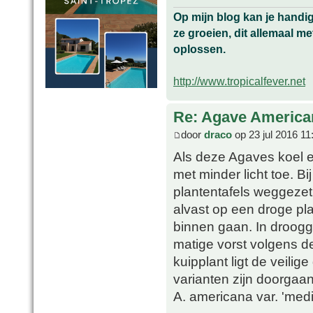
Op mijn blog kan je handi
ze groeien, dit allemaal me
oplossen.
http://www.tropicalfever.net
Re: Agave America
door
draco
op 23 jul 2016 11
Als deze Agaves koel e
met minder licht toe. B
plantentafels weggezet
alvast op een droge pl
binnen gaan. In droog
matige vorst volgens de
kuipplant ligt de veili
varianten zijn doorgaan
A. americana var. 'medi