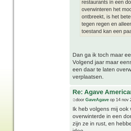
restaurants in een d
overwinteren het mooi
ontbreekt, is het bet
tegen regen en alleen
toestand kan een pa
Dan ga ik toch maar ee
Volgend jaar maar eens
een daar te laten overw
verplaatsen.
Re: Agave America
door
GaveAgave
op 14 nov 
Ik heb volgens mij ook
overwinterde in een don
zijn ze in rust, en heb
idee.