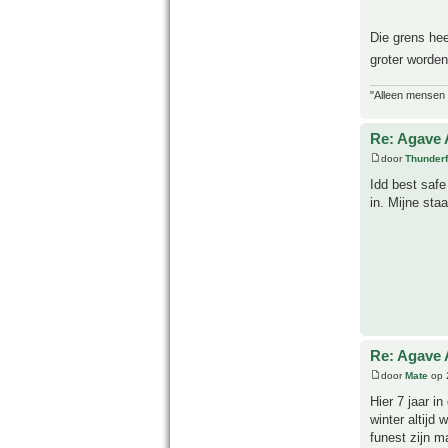
Die grens hee
groter worden
"Alleen mensen d
Re: Agave 
door
Thunderf
Idd best safe
in. Mijne staa
Re: Agave 
door
Mate
op 2
Hier 7 jaar i
winter altijd
funest zijn m