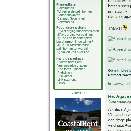
er in de wint
Plantenlijsten
beter binnen 
Palmbomen
is natuurlijk
Winterharde palmbomen
Bananenplanten
oké voor agav
Canna's (bloemriet)
Palmvarens
Populairste artikels
Thanks!
1)
Verzorging bananenplanten
2)
Verzorging van palmen
3)
Hoe een bananenplant
beschermen in de winter?
4)
De 10 winterhardste
palmbomen ter wereld
5)
Zaaien van avocado
Handige pagina's
Exoten adressen
Veel gestelde vragen
Hoe foto's uploaden
Op mijn blog k
Richtlijnen
Dit moet zowat
Disclaimer
Link naar ons
Links
http://www.tropi
SPONSORS
Re: Agave 
door
draco
op 
Als deze Agav
VU worden ze
een droge pla
verdraagt Aga
de veilige gr