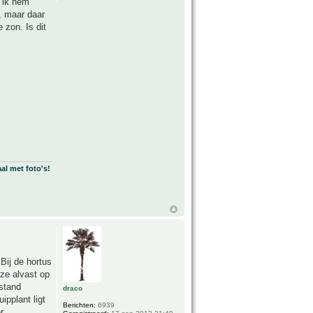
n ik hem
, maar daar
 zon. Is dit
al met foto's!
Bij de hortus
ze alvast op
estand
draco
ipplant ligt
Berichten:
6939
r.