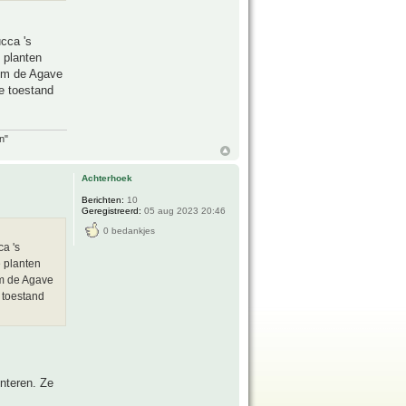
ucca 's
 planten
r om de Agave
ge toestand
n"
Achterhoek
Berichten:
10
Geregistreerd:
05 aug 2023 20:46
0 bedankjes
ca 's
e planten
 om de Agave
e toestand
interen. Ze