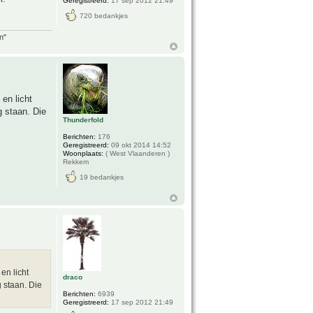
Geregistreerd:
17 sep 2012 21:49
720 bedankjes
n"
en licht
g staan. Die
Thunderfold
Berichten:
176
Geregistreerd:
09 okt 2014 14:52
Woonplaats:
( West Vlaanderen )
Rekkem
19 bedankjes
en licht
draco
 staan. Die
Berichten:
6939
Geregistreerd:
17 sep 2012 21:49