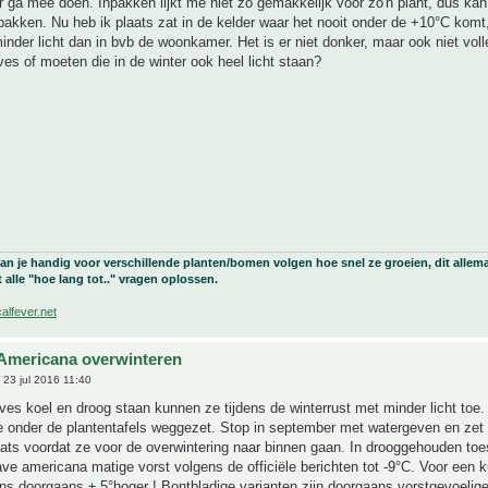
er ga mee doen. Inpakken lijkt me niet zo gemakkelijk voor zo'n plant, dus ka
pakken. Nu heb ik plaats zat in de kelder waar het nooit onder de +10°C komt
 minder licht dan in bvb de woonkamer. Het is er niet donker, maar ook niet volle
es of moeten die in de winter ook heel licht staan?
an je handig voor verschillende planten/bomen volgen hoe snel ze groeien, dit allema
 alle "hoe lang tot.." vragen oplossen.
calfever.net
Americana overwinteren
23 jul 2016 11:40
es koel en droog staan kunnen ze tijdens de winterrust met minder licht toe. 
 onder de plantentafels weggezet. Stop in september met watergeven en zet 
ats voordat ze voor de overwintering naar binnen gaan. In drooggehouden to
ve americana matige vorst volgens de officiële berichten tot -9°C. Voor een ku
ens doorgaans ± 5°hoger ! Bontbladige varianten zijn doorgaans vorstgevoelige