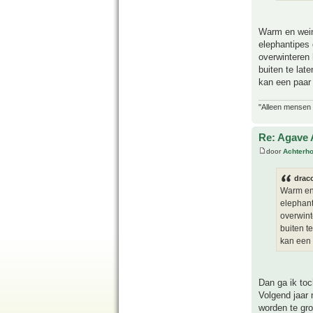
Warm en weini
elephantipes 
overwinteren 
buiten te lat
kan een paar
"Alleen mensen d
Re: Agave 
door
Achterh
drac
Warm en 
elephant
overwint
buiten t
kan een 
Dan ga ik to
Volgend jaar 
worden te gro