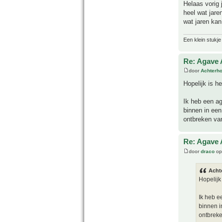
Helaas vorig j
heel wat jare
wat jaren kan
Een klein stukje
Re: Agave 
door
Achterh
Hopelijk is h
Ik heb een a
binnen in een
ontbreken va
Re: Agave 
door
draco
op
Acht
Hopelijk
Ik heb e
binnen i
ontbrek