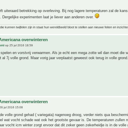
ft uiteraard betrekking op overleving. Bij nog lagere temperaturen zal de kans
. Dergelijke experimenten laat je liever aan anderen over.
ie kunnen twijfelen zijn in staat hun wereldbeeld bloot te stellen aan nieuwe feiten en inzichte
Americana overwinteren
old
op 25 jul 2016 18:59
 spelen en vorstvrij verwarmen. Als je echt een mega zotte wil dan moet die 
t al 7j volle grond. Maar vorig jaar verplaatst geweest ook terug in volle grond
Americana overwinteren
6 jul 2016 15:08
n de volle grond gehad ( variegata) nagenoeg droog, verder niets qua bescherm
 wel wat vocht schade wat ook het grootste gevaar is. De temperaturen zullen n
aar vocht icm winter zorgt ervoor dat dit zeker geen zekerheidje is in de volle