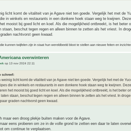
g licht komt de vitaliteit van je Agave niet ten goede. Vergelijk het met de Y
die in winkels en restaurants in een donkere hoek staan weg te kwijnen. Deze
het mooist bij goed licht en koel. Als die mogelijkheid ontbreekt, is het bete
en staan, beschut tegen regen en alleen binnen te zetten als het vriest. In dro
 graden nachtvorst geen kwaad.
ie kunnen twijfelen zijn in staat hun wereldbeeld bloot te stellen aan nieuwe feiten en inzichte
Americana overwinteren
oek
op 13 nov 2024 22:11
o schreef:
weinig licht komt de vitaliteit van je Agave niet ten goede. Vergelijk het met de Yuc
ipes die in winkels en restaurants in een donkere hoek staan weg te kwijnen. Dez
eren het mooist bij goed licht en koel. Als die mogelijkheid ontbreekt, is het beter
e laten staan, beschut tegen regen en alleen binnen te zetten als het vriest. In drog
paar graden nachtvorst geen kwaad.
ch maar een droog plekje buiten maken voor de Agave.
maar eens proberen om ze in de volle grond te zetten een daar te laten overw
ot om continue te verplaatsen.