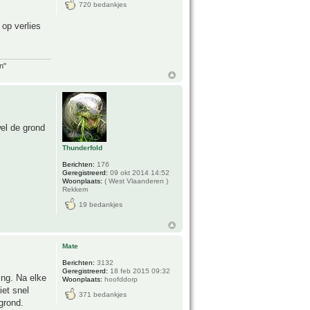
720 bedankjes
 op verlies
n"
wel de grond
.
Thunderfold
Berichten:
176
Geregistreerd:
09 okt 2014 14:52
Woonplaats:
( West Vlaanderen )
Rekkem
19 bedankjes
Mate
Berichten:
3132
Geregistreerd:
18 feb 2015 09:32
ing. Na elke
Woonplaats:
hoofddorp
iet snel
371 bedankjes
 grond.