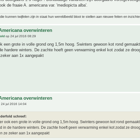
ook de fraaie A. americana var. 'mediopicta alba'.
ie kunnen twijfelen zijn in staat hun wereldbeeld bloot te stellen aan nieuwe feiten en inzichte
Americana overwinteren
old
op 24 jul 2016 08:29
ok een grote in volle grond ong 1,5m hoog. Swinters gewoon kot rond gemaakt 
e hardere winters. De zachte hoeft geen verwarming enkel kot zodat ze droo
 zeker aan 1x aangepakt
Americana overwinteren
24 jul 2016 14:04
derfold schreef:
ier ook een grote in volle grond ong 1,5m hoog. Swinters gewoon kot rond gemaakt 
 in de hardere winters. De zachte hoeft geen verwarming enkel kot zodat ze droog
n ze zeker aan 1x aangepakt