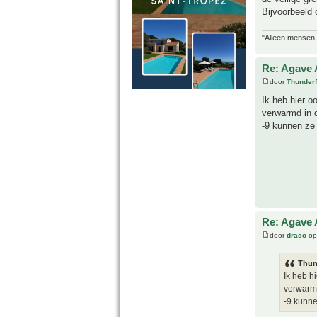
Bijvoorbeeld 
"Alleen mensen d
Re: Agave 
door
Thunderf
Ik heb hier o
verwarmd in d
-9 kunnen ze
Re: Agave 
door
draco
op 
Thun
Ik heb h
verwarmd
-9 kunne