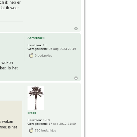
Ach ik heb er
dat ik weer
Achterhoek
Berichten:
10
Geregistreerd:
05 aug 2023 20:46
0 bedankjes
e weken
er. Is het
draco
Berichten:
6939
le weken
Geregistreerd:
17 sep 2012 21:49
er. Is het
720 bedankjes