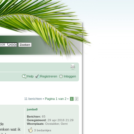
Help
Registreren
Inloggen
11 berichten •
Pagina
1
van
2
•
1
2
jumbo0
Berichten:
65
Geregistreerd:
29 apr 2016 21:29
(de
Woonplaats:
Oostakker, Gent
enken wat ik
3 bedankjes