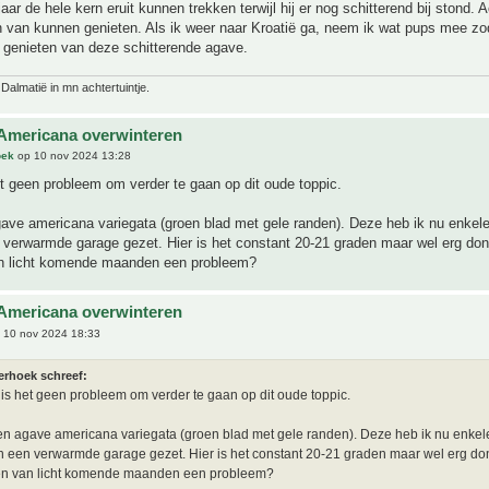
aar de hele kern eruit kunnen trekken terwijl hij er nog schitterend bij stond. 
n van kunnen genieten. Als ik weer naar Kroatië ga, neem ik wat pups mee zo
 genieten van deze schitterende agave.
 Dalmatië in mn achtertuintje.
Americana overwinteren
oek
op 10 nov 2024 13:28
et geen probleem om verder te gaan op dit oude toppic.
gave americana variegata (groen blad met gele randen). Deze heb ik nu enkel
 verwarmde garage gezet. Hier is het constant 20-21 graden maar wel erg donk
n licht komende maanden een probleem?
Americana overwinteren
 10 nov 2024 18:33
erhoek schreef:
 is het geen probleem om verder te gaan op dit oude toppic.
en agave americana variegata (groen blad met gele randen). Deze heb ik nu enke
n een verwarmde garage gezet. Hier is het constant 20-21 graden maar wel erg donk
en van licht komende maanden een probleem?