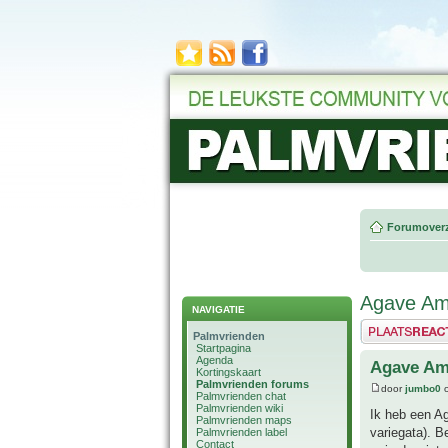
Forumoverz
Agave Am
NAVIGATIE
Plaats een reactie
Palmvrienden
Startpagina
Agenda
Agave Am
Kortingskaart
Palmvrienden forums
door
jumbo0
o
Palmvrienden chat
Palmvrienden wiki
Ik heb een Ag
Palmvrienden maps
variegata). B
Palmvrienden label
Contact