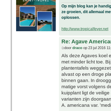
Op mijn blog kan je handi
ze groeien, dit allemaal me
oplossen.
http://www.tropicalfever.net
Re: Agave America
door
draco
op 23 jul 2016 11
Als deze Agaves koel e
met minder licht toe. B
plantentafels weggezet
alvast op een droge pl
binnen gaan. In droog
matige vorst volgens de
kuipplant ligt de veili
varianten zijn doorgaan
A. americana var. 'medi