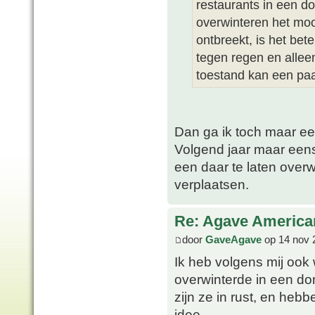
restaurants in een d
overwinteren het mooi
ontbreekt, is het bet
tegen regen en alleen
toestand kan een pa
Dan ga ik toch maar ee
Volgend jaar maar eens
een daar te laten overw
verplaatsen.
Re: Agave America
door
GaveAgave
op 14 nov 
Ik heb volgens mij ook
overwinterde in een don
zijn ze in rust, en heb
idee.