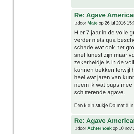
Re: Agave America
door
Mate
op 26 jul 2016 15:
Hier 7 jaar in de volle
verder niets qua besche
schade wat ook het gro
snel funest zijn maar v
zekerheidje is in de vol
kunnen trekken terwijl h
heel wat jaren van kunn
neem ik wat pups mee z
schitterende agave.
Een klein stukje Dalmatië in
Re: Agave America
door
Achterhoek
op 10 nov 