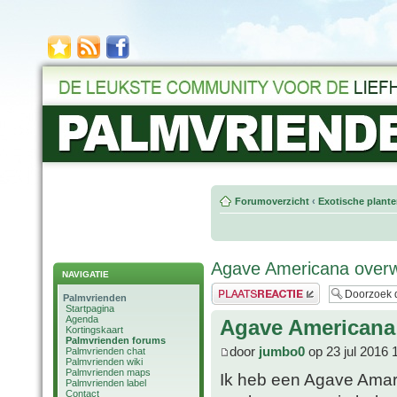
Forumoverzicht
‹
Exotische plant
Agave Americana overw
NAVIGATIE
Plaats een reactie
Palmvrienden
Startpagina
Agenda
Agave Americana
Kortingskaart
Palmvrienden forums
door
jumbo0
op 23 jul 2016 
Palmvrienden chat
Palmvrienden wiki
Palmvrienden maps
Ik heb een Agave Amari
Palmvrienden label
Contact