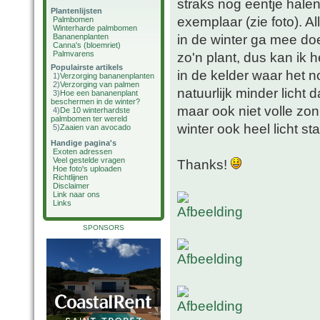
straks nog eentje hale
Plantenlijsten
exemplaar (zie foto). A
Palmbomen
Winterharde palmbomen
in de winter ga mee doe
Bananenplanten
Canna's (bloemriet)
Palmvarens
zo'n plant, dus kan ik 
Populairste artikels
in de kelder waar het 
1)
Verzorging bananenplanten
2)
Verzorging van palmen
natuurlijk minder licht
3)
Hoe een bananenplant
beschermen in de winter?
maar ook niet volle zon
4)
De 10 winterhardste
palmbomen ter wereld
winter ook heel licht st
5)
Zaaien van avocado
Handige pagina's
Exoten adressen
Veel gestelde vragen
Thanks!
Hoe foto's uploaden
Richtlijnen
Disclaimer
Link naar ons
Links
SPONSORS