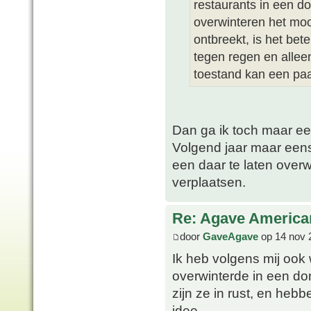
restaurants in een d
overwinteren het mooi
ontbreekt, is het bet
tegen regen en alleen
toestand kan een pa
Dan ga ik toch maar ee
Volgend jaar maar eens
een daar te laten overw
verplaatsen.
Re: Agave America
door
GaveAgave
op 14 nov 
Ik heb volgens mij ook
overwinterde in een don
zijn ze in rust, en heb
idee.