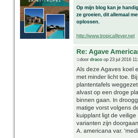
Op mijn blog kan je handi
ze groeien, dit allemaal me
oplossen.
http://www.tropicalfever.net
Re: Agave America
door
draco
op 23 jul 2016 11
Als deze Agaves koel e
met minder licht toe. B
plantentafels weggezet
alvast op een droge pl
binnen gaan. In droog
matige vorst volgens de
kuipplant ligt de veili
varianten zijn doorgaan
A. americana var. 'medi