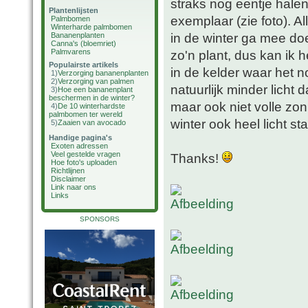
straks nog eentje hale
Plantenlijsten
exemplaar (zie foto). A
Palmbomen
Winterharde palmbomen
in de winter ga mee doe
Bananenplanten
Canna's (bloemriet)
Palmvarens
zo'n plant, dus kan ik 
Populairste artikels
in de kelder waar het 
1)
Verzorging bananenplanten
2)
Verzorging van palmen
natuurlijk minder licht
3)
Hoe een bananenplant
beschermen in de winter?
maar ook niet volle zon
4)
De 10 winterhardste
palmbomen ter wereld
winter ook heel licht st
5)
Zaaien van avocado
Handige pagina's
Exoten adressen
Veel gestelde vragen
Thanks!
Hoe foto's uploaden
Richtlijnen
Disclaimer
Link naar ons
Links
SPONSORS