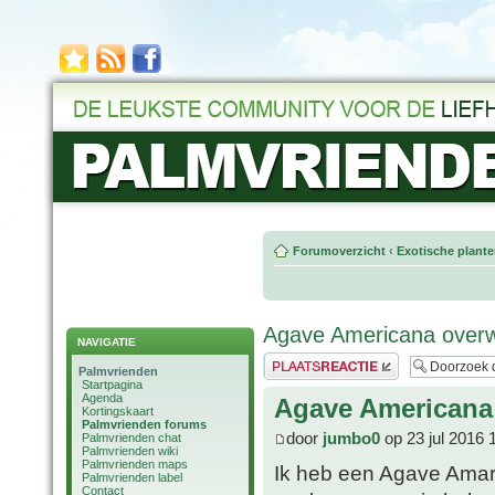
Forumoverzicht
‹
Exotische plant
Agave Americana overw
NAVIGATIE
Plaats een reactie
Palmvrienden
Startpagina
Agenda
Agave Americana
Kortingskaart
Palmvrienden forums
door
jumbo0
op 23 jul 2016 
Palmvrienden chat
Palmvrienden wiki
Palmvrienden maps
Ik heb een Agave Amari
Palmvrienden label
Contact