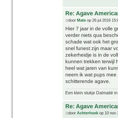
Re: Agave America
door
Mate
op 26 jul 2016 15:
Hier 7 jaar in de volle
verder niets qua besche
schade wat ook het gro
snel funest zijn maar v
zekerheidje is in de vol
kunnen trekken terwijl h
heel wat jaren van kunn
neem ik wat pups mee z
schitterende agave.
Een klein stukje Dalmatië in
Re: Agave America
door
Achterhoek
op 10 nov 