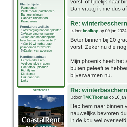
vorst, of tijdelijk naar
Plantenlijsten
Dan vraag ik me dus af 
Palmbomen
Winterharde palmbomen
Bananenplanten
Canna's (bloemriet)
Palmvarens
Re: winterbescher
Populairste artikels
door
knalkop
op 09 jan 2024
1)
Verzorging bananenplanten
2)
Verzorging van palmen
3)
Hoe een bananenplant
Beter binnen bij 20 gr
beschermen in de winter?
4)
De 10 winterhardste
vorst. Zeker nu die nog 
palmbomen ter wereld
5)
Zaaien van avocado
Handige pagina's
Mijn phoenix heeft het
Exoten adressen
Veel gestelde vragen
buiten geleeft te hebbe
Hoe foto's uploaden
Richtlijnen
bijverwarmen nu.
Disclaimer
Link naar ons
Links
Re: winterbescher
SPONSORS
door
TMCThomas
op 10 jan
Heb hem naar binnen ve
nauwelijks bevroren du
in de kou wel overleefd