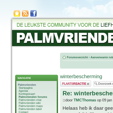
Forumoverzicht
‹
Aanverwante rub
winterbescherming
NAVIGATIE
Plaats een reactie
Palmvrienden
Startpagina
Agenda
Re: winterbesch
Kortingskaart
Palmvrienden forums
door
TMCThomas
op 09 jan
Palmvrienden chat
Palmvrienden wiki
Palmvrienden maps
Helaas heb ik daar geen 
Palmvrienden label
Contact