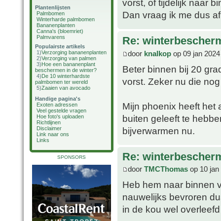
vorst, of tijdelijk naar
Plantenlijsten
Dan vraag ik me dus af 
Palmbomen
Winterharde palmbomen
Bananenplanten
Canna's (bloemriet)
Palmvarens
Re: winterbescher
Populairste artikels
door
knalkop
op 09 jan 2024
1)
Verzorging bananenplanten
2)
Verzorging van palmen
3)
Hoe een bananenplant
Beter binnen bij 20 gr
beschermen in de winter?
4)
De 10 winterhardste
vorst. Zeker nu die nog 
palmbomen ter wereld
5)
Zaaien van avocado
Handige pagina's
Mijn phoenix heeft het
Exoten adressen
Veel gestelde vragen
buiten geleeft te hebbe
Hoe foto's uploaden
Richtlijnen
bijverwarmen nu.
Disclaimer
Link naar ons
Links
Re: winterbescher
SPONSORS
door
TMCThomas
op 10 jan
Heb hem naar binnen ve
nauwelijks bevroren du
in de kou wel overleefd