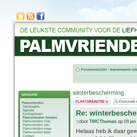
Forumoverzicht
‹
Aanverwante rub
winterbescherming
NAVIGATIE
Plaats een reactie
Palmvrienden
Startpagina
Agenda
Re: winterbesch
Kortingskaart
Palmvrienden forums
door
TMCThomas
op 09 jan
Palmvrienden chat
Palmvrienden wiki
Palmvrienden maps
Helaas heb ik daar geen 
Palmvrienden label
Contact