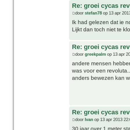
Re: groei cycas rev
door
stefan78
op 13 apr 201
Ik had gelezen dat ie 
Lijkt dan toch niet te kl
Re: groei cycas rev
door
greekpalm
op 13 apr 2
andere mensen hebben h
was voor een revoluta..
anders bewezen kan w
Re: groei cycas rev
door
Ivan
op 13 apr 2013 22:
30 jaar over 1 meter st