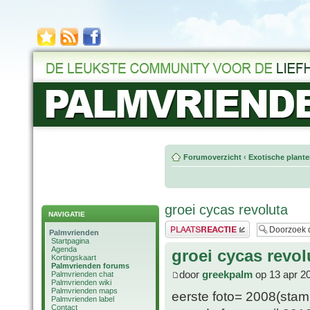
Forumoverzicht
‹
Exotische plant
groei cycas revoluta
NAVIGATIE
Plaats een reactie
Palmvrienden
Startpagina
Agenda
groei cycas revol
Kortingskaart
Palmvrienden forums
door
greekpalm
op 13 apr 2
Palmvrienden chat
Palmvrienden wiki
Palmvrienden maps
eerste foto= 2008(sta
Palmvrienden label
Contact