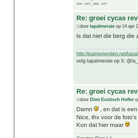
13/14, - 0.8°C__19/20, - 2.8°C
Re: groei cycas rev
door
lapalmeraie
op 14 apr 
Is dat niet die berg di
http://palmvrienden.net/lapa
volg lapalmeraie op X: @la
Re: groei cycas rev
door
Dimi Exotisch Hofke
o
Damn
, en dat is ee
Nice, thx voor de foto'
Kon dat hier maar