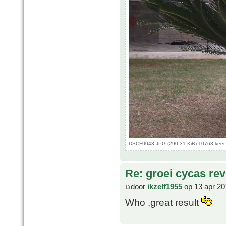
DSCF0043.JPG (290.31 KiB) 10763 keer
Re: groei cycas rev
door
ikzelf1955
op 13 apr 20
Who ,great result