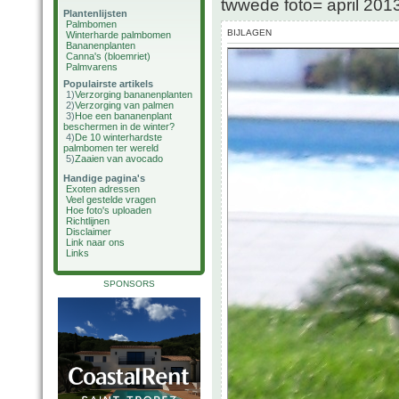
twwede foto= april 20
Plantenlijsten
Palmbomen
BIJLAGEN
Winterharde palmbomen
Bananenplanten
Canna's (bloemriet)
Palmvarens
Populairste artikels
1)
Verzorging bananenplanten
2)
Verzorging van palmen
3)
Hoe een bananenplant
beschermen in de winter?
4)
De 10 winterhardste
palmbomen ter wereld
5)
Zaaien van avocado
Handige pagina's
Exoten adressen
Veel gestelde vragen
Hoe foto's uploaden
Richtlijnen
Disclaimer
Link naar ons
Links
SPONSORS