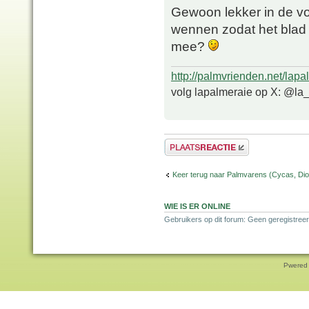
Gewoon lekker in de vol
wennen zodat het blad 
mee?
http://palmvrienden.net/lapa
volg lapalmeraie op X: @la
Plaats een reactie
Keer terug naar Palmvarens (Cycas, Dioo
WIE IS ER ONLINE
Gebruikers op dit forum: Geen geregistreer
Pwered