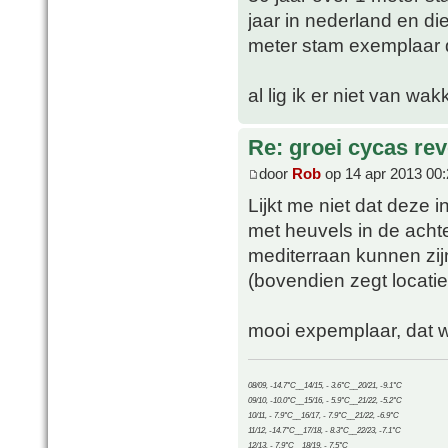
jaar in nederland en di
meter stam exemplaar d
al lig ik er niet van wa
Re: groei cycas rev
door
Rob
op 14 apr 2013 00:
Lijkt me niet dat deze in
met heuvels in de ach
mediterraan kunnen zij
(bovendien zegt locatie
mooi expemplaar, dat w
08/09, -14.7°C__14/15, - 3.6°C__20/21, -9.1°C
09/10, -10.0°C__15/16, - 5.9°C__21/22, -5.2°C
10/11, - 7.9°C__16/17, - 7.9°C__21/22, -6.9°C
11/12, -14.7°C__17/18, - 8.3°C__22/23, -7.1°C
12/13, - 7.9°C__18/19, - 7.5°C