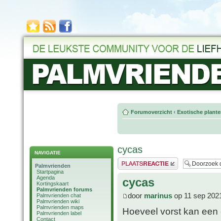
Forumoverzicht
‹
Exotische plant
cycas
NAVIGATIE
Plaats een reactie
Palmvrienden
Startpagina
Agenda
cycas
Kortingskaart
Palmvrienden forums
door
marinus
op 11 sep 202
Palmvrienden chat
Palmvrienden wiki
Palmvrienden maps
Hoeveel vorst kan een 
Palmvrienden label
Contact