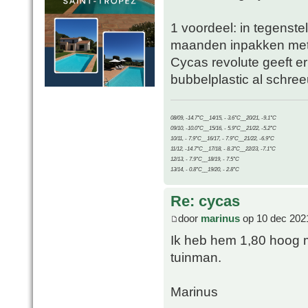
1 voordeel: in tegenste
maanden inpakken met 
Cycas revolute geeft er
bubbelplastic al schree
08/09, -14.7°C__14/15, - 3.6°C__20/21, -9.1°C
09/10, -10.0°C__15/16, - 5.9°C__21/22, -5.2°C
10/11, - 7.9°C__16/17, - 7.9°C__21/22, -6.9°C
11/12, -14.7°C__17/18, - 8.3°C__22/23, -7.1°C
12/13, - 7.9°C__18/19, - 7.5°C
13/14, - 0.8°C__19/20, - 2.8°C
Re: cycas
door
marinus
op 10 dec 202
Ik heb hem 1,80 hoog m
tuinman.
Marinus