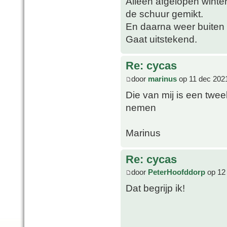
Alleen afgelopen winter
de schuur gemikt.
En daarna weer buiten
Gaat uitstekend.
Re: cycas
door
marinus
op 11 dec 202
Die van mij is een tweek
nemen
Marinus
Re: cycas
door
PeterHoofddorp
op 12
Dat begrijp ik!