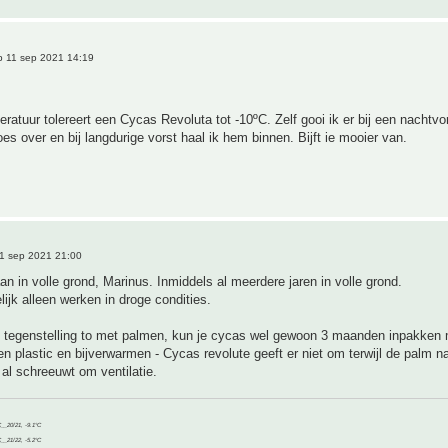
 11 sep 2021 14:19
eratuur tolereert een Cycas Revoluta tot -10ºC. Zelf gooi ik er bij een nachtvors
es over en bij langdurige vorst haal ik hem binnen. Bijft ie mooier van.
1 sep 2021 21:00
aan in volle grond, Marinus. Inmiddels al meerdere jaren in volle grond.
lijk alleen werken in droge condities.
in tegenstelling to met palmen, kun je cycas wel gewoon 3 maanden inpakken
n plastic en bijverwarmen - Cycas revolute geeft er niet om terwijl de palm n
 al schreeuwt om ventilatie.
C__20/21, -9.1°C
C__21/22, -5.2°C