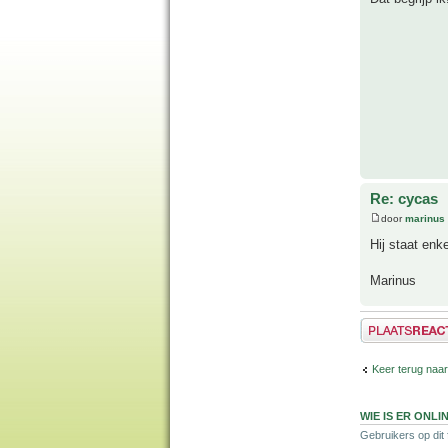
Re: cycas
door
marinus
Hij staat enk
Marinus
Plaats een reactie
Keer terug naar
WIE IS ER ONLI
Gebruikers op dit