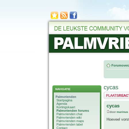
Forumoverz
cycas
NAVIGATIE
Plaats een reactie
Palmvrienden
Startpagina
Agenda
cycas
Kortingskaart
Palmvrienden forums
door
marinus
Palmvrienden chat
Palmvrienden wiki
Hoeveel vors
Palmvrienden maps
Palmvrienden label
Contact