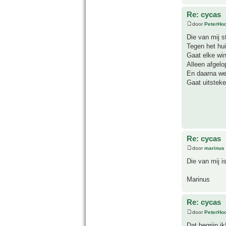
Re: cycas
door
PeterHo
Die van mij s
Tegen het hui
Gaat elke win
Alleen afgelo
En daarna we
Gaat uitsteke
Re: cycas
door
marinus
Die van mij i
Marinus
Re: cycas
door
PeterHo
Dat begrijp ik