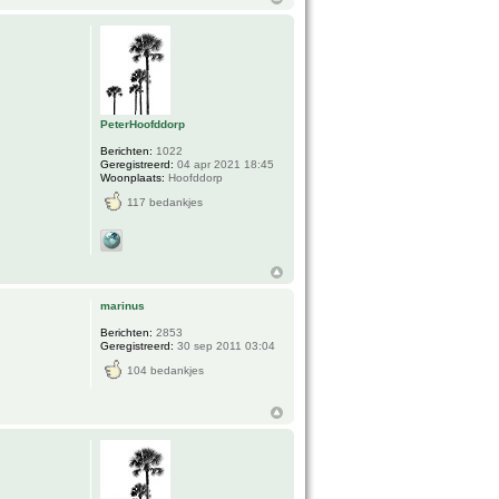
PeterHoofddorp
Berichten:
1022
Geregistreerd:
04 apr 2021 18:45
Woonplaats:
Hoofddorp
117 bedankjes
marinus
Berichten:
2853
Geregistreerd:
30 sep 2011 03:04
104 bedankjes