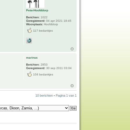
PeterHoofddorp
Berichten:
1022
Geregistreerd:
04 apr 2021 18:45
Woonplaats:
Hoofddorp
117 bedankjes
marinus
Berichten:
2853
Geregistreerd:
30 sep 2011 03:04
104 bedankjes
10 berichten • Pagina
1
van
1