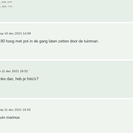
C__21/22, -6.9°C
C__22/23, -7.1°C
op 10 dec 2021 14:08
80 hoog met pot in de gang laten zetten door de tuinman.
 11 dec 2021 18:52
inke dan, heb je foto's?
op 11 dec 2021 19:33
 tuin marinus