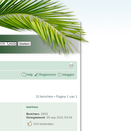
Help
Registreren
Inloggen
10 berichten • Pagina
1
van
1
marinus
Berichten:
2853
Geregistreerd:
30 sep 2011 03:04
104 bedankjes