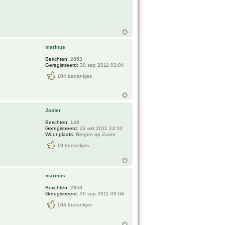
marinus
Berichten:
2853
Geregistreerd:
30 sep 2011 03:04
104 bedankjes
Joster
Berichten:
148
Geregistreerd:
22 okt 2011 23:10
Woonplaats:
Bergen op Zoom
10 bedankjes
marinus
Berichten:
2853
Geregistreerd:
30 sep 2011 03:04
104 bedankjes