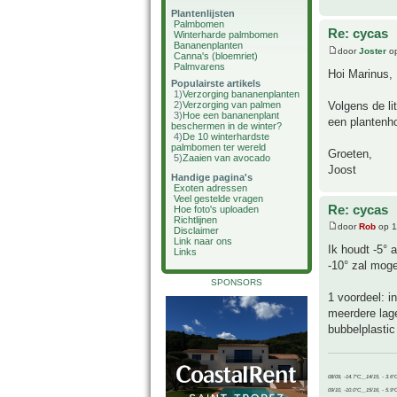
Plantenlijsten
Palmbomen
Re: cycas
Winterharde palmbomen
Bananenplanten
door
Joster
op
Canna's (bloemriet)
Palmvarens
Hoi Marinus,
Populairste artikels
1)
Verzorging bananenplanten
Volgens de lit
2)
Verzorging van palmen
3)
Hoe een bananenplant
een plantenho
beschermen in de winter?
4)
De 10 winterhardste
palmbomen ter wereld
Groeten,
5)
Zaaien van avocado
Joost
Handige pagina's
Exoten adressen
Veel gestelde vragen
Re: cycas
Hoe foto's uploaden
Richtlijnen
door
Rob
op 1
Disclaimer
Link naar ons
Ik houdt -5° 
Links
-10° zal moge
SPONSORS
1 voordeel: 
meerdere lage
bubbelplastic
08/09, -14.7°C__14/15, - 3.6°
09/10, -10.0°C__15/16, - 5.9°