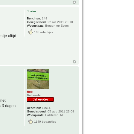
Joster
Berichten:
148
Geregistreerd:
22 okt 2011 23:10
Woonplaats:
Bergen op Zoom
10 bedankjes
tje altijd
Rob
Beheerder
 met
a 3 dagen
Berichten:
11514
Geregistreerd:
05 aug 2011 23:08
Woonplaats:
Halsteren, NL
1149 bedankjes