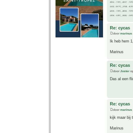
10/11, - 7.9°C__16/17, - 7.9°
11/12, -14.7°C__17/18, - 8.3°
12/13, - 7.9°C__18/19, - 7.5°C
13/14, - 0.8°C__19/20, - 2.8°C
Re: cycas
door
marinus
Ik heb hem 1,
Marinus
Re: cycas
door
Joster
op
Das al een fl
Re: cycas
door
marinus
kijk maar bij
Marinus