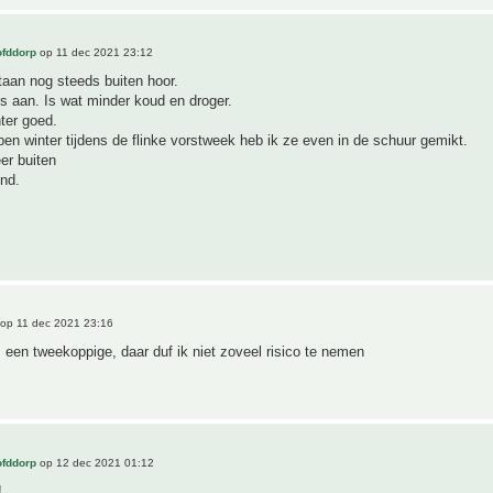
ofddorp
op 11 dec 2021 23:12
taan nog steeds buiten hoor.
s aan. Is wat minder koud en droger.
ter goed.
pen winter tijdens de flinke vorstweek heb ik ze even in de schuur gemikt.
er buiten
nd.
op 11 dec 2021 23:16
s een tweekoppige, daar duf ik niet zoveel risico te nemen
ofddorp
op 12 dec 2021 01:12
!