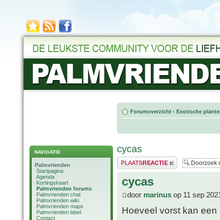
Forumoverzicht
‹
Exotische plant
cycas
NAVIGATIE
Plaats een reactie
Palmvrienden
Startpagina
Agenda
cycas
Kortingskaart
Palmvrienden forums
door
marinus
op 11 sep 202
Palmvrienden chat
Palmvrienden wiki
Palmvrienden maps
Hoeveel vorst kan een 
Palmvrienden label
Contact