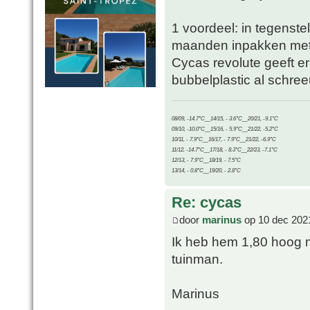
1 voordeel: in tegenste
maanden inpakken met 
Cycas revolute geeft er
bubbelplastic al schree
08/09, -14.7°C__14/15, - 3.6°C__20/21, -9.1°C
09/10, -10.0°C__15/16, - 5.9°C__21/22, -5.2°C
10/11, - 7.9°C__16/17, - 7.9°C__21/22, -6.9°C
11/12, -14.7°C__17/18, - 8.3°C__22/23, -7.1°C
12/13, - 7.9°C__18/19, - 7.5°C
13/14, - 0.8°C__19/20, - 2.8°C
Re: cycas
door
marinus
op 10 dec 202
Ik heb hem 1,80 hoog m
tuinman.
Marinus