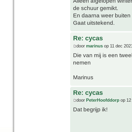
Alleen afgelopen winter
de schuur gemikt.
En daarna weer buiten
Gaat uitstekend.
Re: cycas
door
marinus
op 11 dec 202
Die van mij is een tweek
nemen
Marinus
Re: cycas
door
PeterHoofddorp
op 12
Dat begrijp ik!