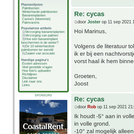
Plantenlijsten
Palmbomen
Winterharde palmbomen
Re: cycas
Bananenplanten
Canna's (bloemriet)
door
Joster
op 11 sep 2021 
Palmvarens
Populairste artikels
Hoi Marinus,
1)
Verzorging bananenplanten
2)
Verzorging van palmen
3)
Hoe een bananenplant
beschermen in de winter?
Volgens de literatuur t
4)
De 10 winterhardste
palmbomen ter wereld
ik er bij een nachtvorst
5)
Zaaien van avocado
vorst haal ik hem binnen
Handige pagina's
Exoten adressen
Veel gestelde vragen
Hoe foto's uploaden
Richtlijnen
Groeten,
Disclaimer
Link naar ons
Joost
Links
SPONSORS
Re: cycas
door
Rob
op 11 sep 2021 21
Ik houdt -5° aan in vol
in volle grond.
-10° zal mogelijk allee