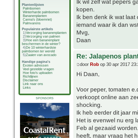
Ik wil zelf wat pepers
Plantenlijsten
kopen.
Palmbomen
Winterharde palmbomen
Ik ben denk ik wat laat 
Bananenplanten
Canna's (bloemriet)
Palmvarens
iemand waar ik dan wst
Populairste artikels
Mvg,
1)
Verzorging bananenplanten
2)
Verzorging van palmen
Daan
3)
Hoe een bananenplant
beschermen in de winter?
4)
De 10 winterhardste
palmbomen ter wereld
Re: Jalapenos plan
5)
Zaaien van avocado
Handige pagina's
door
Rob
op 30 apr 2017 23:
Exoten adressen
Veel gestelde vragen
Hi Daan,
Hoe foto's uploaden
Richtlijnen
Disclaimer
Link naar ons
Links
Voor peper, tomaten e.d
verkoopt online aan zeer
SPONSORS
shocking.
Ik heb eerder dit jaar 
Het is evenwel nu erg l
Feb al gezaaid worden. 
heeft, maar vraag het 