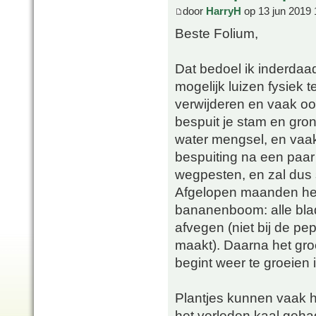
door
HarryH
op 13 jun 2019 
Beste Folium,
Dat bedoel ik inderdaad.
mogelijk luizen fysiek t
verwijderen en vaak o
bespuit je stam en gron
water mengsel, en vaak
bespuiting na een paar
wegpesten, en zal dus 
Afgelopen maanden heb
bananenboom: alle blade
afvegen (niet bij de p
maakt). Daarna het gro
begint weer te groeien 
Plantjes kunnen vaak he
het verleden kaal gehad