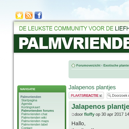
Forumoverzicht
‹
Exotische plant
Jalapenos plantjes
NAVIGATIE
Plaats een reactie
Palmvrienden
Startpagina
Agenda
Jalapenos plantj
Kortingskaart
Palmvrienden forums
door
floffy
op 30 apr 2017 14
Palmvrienden chat
Palmvrienden wiki
Palmvrienden maps
Hallo,
Palmvrienden label
Contact