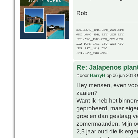
Rob
08/09, -14.7°C__14/15, - 3.6°C__20/21, -9.1°C
09/10, -10.0°C__15/16, - 5.9°C__21/22, -5.2°C
10/11, - 7.9°C__16/17, - 7.9°C__21/22, -6.9°C
11/12, -14.7°C__17/18, - 8.3°C__22/23, -7.1°C
12/13, - 7.9°C__18/19, - 7.5°C
13/14, - 0.8°C__19/20, - 2.8°C
Re: Jalapenos plan
door
HarryH
op 06 jun 2018 
Hey mensen, even voor m
zaaien?
Want ik heb het binnen
geprobeerd, maar eigen
groeien dan gestaag ve
zomermaanden. Mijn ou
2,5 jaar oud die ik er