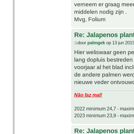
verneem er graag meer
middelen nodig zijn .
Mvg, Folium
Re: Jalapenos plan
door
palmgek
op 13 jun 201
Hier weliswaar geen pe
lang dopluis bestreden 
voorjaar al het blad in
de andere palmen werde
nieuwe veder ontvouw
Não faz mal!
2022 minimum 24,7 - maxi
2023 minimum 23,9 - maxi
Re: Jalapenos plan