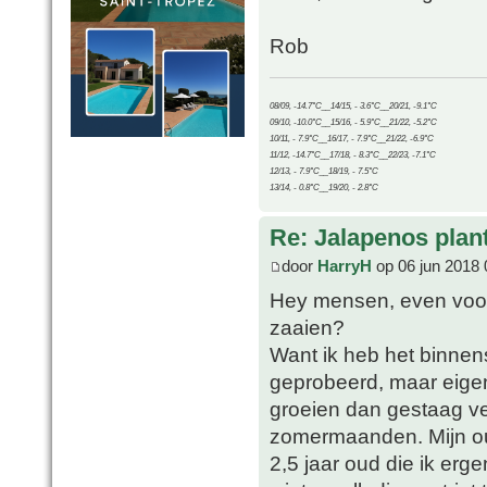
Rob
08/09, -14.7°C__14/15, - 3.6°C__20/21, -9.1°C
09/10, -10.0°C__15/16, - 5.9°C__21/22, -5.2°C
10/11, - 7.9°C__16/17, - 7.9°C__21/22, -6.9°C
11/12, -14.7°C__17/18, - 8.3°C__22/23, -7.1°C
12/13, - 7.9°C__18/19, - 7.5°C
13/14, - 0.8°C__19/20, - 2.8°C
Re: Jalapenos plan
door
HarryH
op 06 jun 2018 
Hey mensen, even voor m
zaaien?
Want ik heb het binnen
geprobeerd, maar eigen
groeien dan gestaag ve
zomermaanden. Mijn ou
2,5 jaar oud die ik er