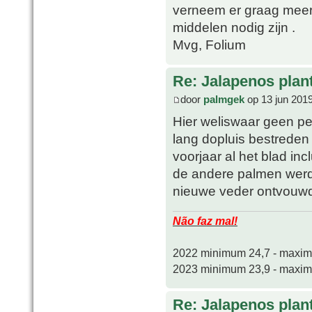
verneem er graag meer
middelen nodig zijn .
Mvg, Folium
Re: Jalapenos plan
door
palmgek
op 13 jun 201
Hier weliswaar geen pe
lang dopluis bestreden 
voorjaar al het blad in
de andere palmen werde
nieuwe veder ontvouw
Não faz mal!
2022 minimum 24,7 - maxi
2023 minimum 23,9 - maxi
Re: Jalapenos plan