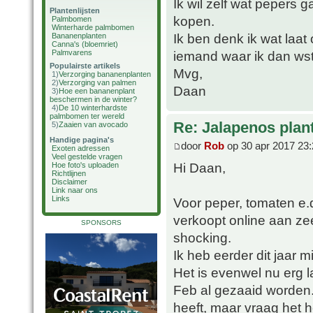
Ik wil zelf wat pepers
Plantenlijsten
kopen.
Palmbomen
Winterharde palmbomen
Ik ben denk ik wat laat 
Bananenplanten
Canna's (bloemriet)
Palmvarens
iemand waar ik dan wst
Populairste artikels
Mvg,
1)
Verzorging bananenplanten
2)
Verzorging van palmen
Daan
3)
Hoe een bananenplant
beschermen in de winter?
4)
De 10 winterhardste
palmbomen ter wereld
Re: Jalapenos plan
5)
Zaaien van avocado
Handige pagina's
door
Rob
op 30 apr 2017 23:
Exoten adressen
Veel gestelde vragen
Hi Daan,
Hoe foto's uploaden
Richtlijnen
Disclaimer
Link naar ons
Links
Voor peper, tomaten e.d
verkoopt online aan zeer
SPONSORS
shocking.
Ik heb eerder dit jaar 
Het is evenwel nu erg l
Feb al gezaaid worden. 
heeft, maar vraag het 