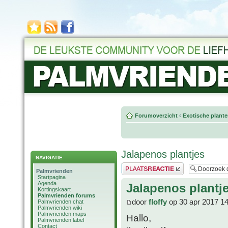
Forumoverzicht
‹
Exotische plant
Jalapenos plantjes
NAVIGATIE
Plaats een reactie
Palmvrienden
Startpagina
Agenda
Jalapenos plantj
Kortingskaart
Palmvrienden forums
door
floffy
op 30 apr 2017 14
Palmvrienden chat
Palmvrienden wiki
Palmvrienden maps
Hallo,
Palmvrienden label
Contact