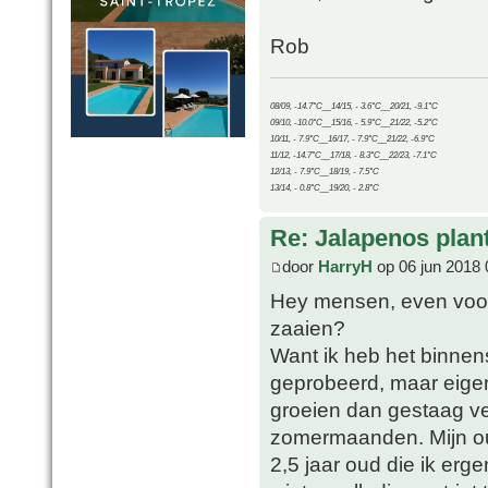
Rob
08/09, -14.7°C__14/15, - 3.6°C__20/21, -9.1°C
09/10, -10.0°C__15/16, - 5.9°C__21/22, -5.2°C
10/11, - 7.9°C__16/17, - 7.9°C__21/22, -6.9°C
11/12, -14.7°C__17/18, - 8.3°C__22/23, -7.1°C
12/13, - 7.9°C__18/19, - 7.5°C
13/14, - 0.8°C__19/20, - 2.8°C
Re: Jalapenos plan
door
HarryH
op 06 jun 2018 
Hey mensen, even voor m
zaaien?
Want ik heb het binnen
geprobeerd, maar eigen
groeien dan gestaag ve
zomermaanden. Mijn ou
2,5 jaar oud die ik er