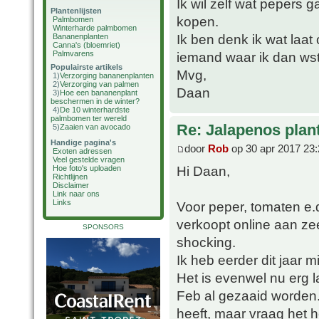
Ik wil zelf wat pepers
Plantenlijsten
kopen.
Palmbomen
Winterharde palmbomen
Ik ben denk ik wat laat 
Bananenplanten
Canna's (bloemriet)
Palmvarens
iemand waar ik dan wst
Populairste artikels
Mvg,
1)
Verzorging bananenplanten
2)
Verzorging van palmen
Daan
3)
Hoe een bananenplant
beschermen in de winter?
4)
De 10 winterhardste
palmbomen ter wereld
Re: Jalapenos plan
5)
Zaaien van avocado
Handige pagina's
door
Rob
op 30 apr 2017 23:
Exoten adressen
Veel gestelde vragen
Hi Daan,
Hoe foto's uploaden
Richtlijnen
Disclaimer
Link naar ons
Links
Voor peper, tomaten e.d
verkoopt online aan zeer
SPONSORS
shocking.
Ik heb eerder dit jaar 
Het is evenwel nu erg l
Feb al gezaaid worden. 
heeft, maar vraag het 