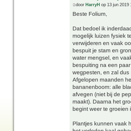
door
HarryH
op 13 jun 2019 
Beste Folium,
Dat bedoel ik inderdaad.
mogelijk luizen fysiek t
verwijderen en vaak o
bespuit je stam en gron
water mengsel, en vaak
bespuiting na een paar
wegpesten, en zal dus 
Afgelopen maanden heb
bananenboom: alle blade
afvegen (niet bij de p
maakt). Daarna het gro
begint weer te groeien 
Plantjes kunnen vaak he
het verleden kaal gehad