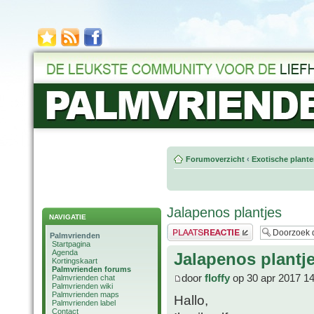
Forumoverzicht
‹
Exotische plant
Jalapenos plantjes
NAVIGATIE
Plaats een reactie
Palmvrienden
Startpagina
Agenda
Jalapenos plantj
Kortingskaart
Palmvrienden forums
door
floffy
op 30 apr 2017 14
Palmvrienden chat
Palmvrienden wiki
Palmvrienden maps
Hallo,
Palmvrienden label
Contact