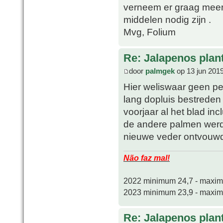
verneem er graag meer
middelen nodig zijn .
Mvg, Folium
Re: Jalapenos plan
door
palmgek
op 13 jun 201
Hier weliswaar geen pe
lang dopluis bestreden 
voorjaar al het blad in
de andere palmen werde
nieuwe veder ontvouw
Não faz mal!
2022 minimum 24,7 - maxi
2023 minimum 23,9 - maxi
Re: Jalapenos plan