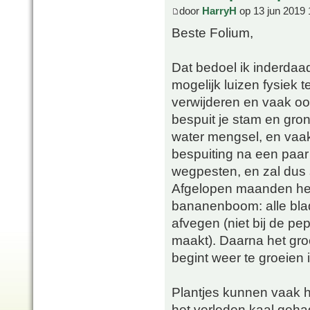
door
HarryH
op 13 jun 2019 
Beste Folium,
Dat bedoel ik inderdaad.
mogelijk luizen fysiek t
verwijderen en vaak o
bespuit je stam en gron
water mengsel, en vaak
bespuiting na een paar
wegpesten, en zal dus 
Afgelopen maanden heb
bananenboom: alle blade
afvegen (niet bij de p
maakt). Daarna het gro
begint weer te groeien 
Plantjes kunnen vaak he
het verleden kaal gehad