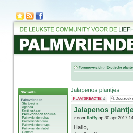
Forumoverzicht
‹
Exotische plant
Jalapenos plantjes
NAVIGATIE
Plaats een reactie
Palmvrienden
Startpagina
Agenda
Jalapenos plantj
Kortingskaart
Palmvrienden forums
door
floffy
op 30 apr 2017 14
Palmvrienden chat
Palmvrienden wiki
Palmvrienden maps
Hallo,
Palmvrienden label
Contact