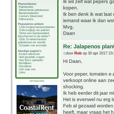
Ik wil zelf wat pepers
Plantenlijsten
kopen.
Palmbomen
Winterharde palmbomen
Ik ben denk ik wat laat 
Bananenplanten
Canna's (bloemriet)
Palmvarens
iemand waar ik dan wst
Populairste artikels
Mvg,
1)
Verzorging bananenplanten
2)
Verzorging van palmen
Daan
3)
Hoe een bananenplant
beschermen in de winter?
4)
De 10 winterhardste
palmbomen ter wereld
Re: Jalapenos plan
5)
Zaaien van avocado
Handige pagina's
door
Rob
op 30 apr 2017 23:
Exoten adressen
Veel gestelde vragen
Hi Daan,
Hoe foto's uploaden
Richtlijnen
Disclaimer
Link naar ons
Links
Voor peper, tomaten e.d
verkoopt online aan zeer
SPONSORS
shocking.
Ik heb eerder dit jaar 
Het is evenwel nu erg l
Feb al gezaaid worden. 
heeft, maar vraag het 