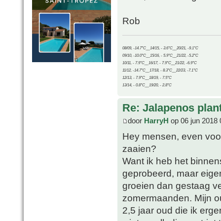
Rob
08/09, -14.7°C__14/15, - 3.6°C__20/21, -9.1°C
09/10, -10.0°C__15/16, - 5.9°C__21/22, -5.2°C
10/11, - 7.9°C__16/17, - 7.9°C__21/22, -6.9°C
11/12, -14.7°C__17/18, - 8.3°C__22/23, -7.1°C
12/13, - 7.9°C__18/19, - 7.5°C
13/14, - 0.8°C__19/20, - 2.8°C
Re: Jalapenos plan
door
HarryH
op 06 jun 2018 
Hey mensen, even voor m
zaaien?
Want ik heb het binnen
geprobeerd, maar eigen
groeien dan gestaag ve
zomermaanden. Mijn ou
2,5 jaar oud die ik er