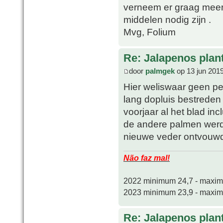
verneem er graag meer
middelen nodig zijn .
Mvg, Folium
Re: Jalapenos plan
door
palmgek
op 13 jun 201
Hier weliswaar geen pe
lang dopluis bestreden 
voorjaar al het blad in
de andere palmen werde
nieuwe veder ontvouw
Não faz mal!
2022 minimum 24,7 - maxi
2023 minimum 23,9 - maxi
Re: Jalapenos plan