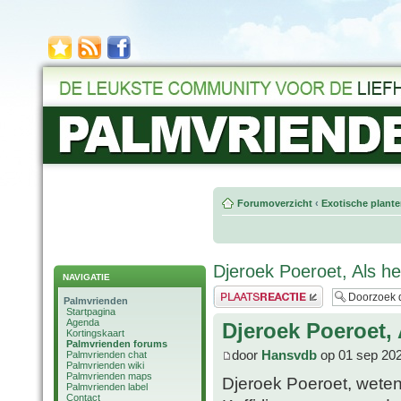
Forumoverzicht
‹
Exotische plant
Djeroek Poeroet, Als he
NAVIGATIE
Plaats een reactie
Palmvrienden
Startpagina
Agenda
Djeroek Poeroet, 
Kortingskaart
Palmvrienden forums
door
Hansvdb
op 01 sep 202
Palmvrienden chat
Palmvrienden wiki
Palmvrienden maps
Djeroek Poeroet, weten
Palmvrienden label
Contact