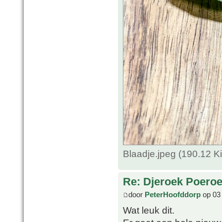
Blaadje.jpeg (190.12 
Re: Djeroek Poeroet
door
PeterHoofddorp
op 03
Wat leuk dit.