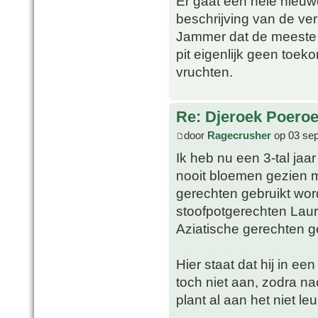
Er gaat een hele nieuw
beschrijving van de ve
Jammer dat de meeste ec
pit eigenlijk geen toek
vruchten.
Re: Djeroek Poeroet
door
Ragecrusher
op 03 sep
Ik heb nu een 3-tal jaa
nooit bloemen gezien 
gerechten gebruikt wor
stoofpotgerechten Lauri
Aziatische gerechten g
Hier staat dat hij in een
toch niet aan, zodra n
plant al aan het niet le