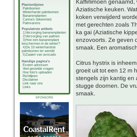
Kaffirlimoen genaamd, 
Plantenlijsten
Aziatische keuken. Wat 
Palmbomen
Winterharde palmbomen
koken verwijderd worde
Bananenplanten
Canna's (bloemriet)
Palmvarens
met gerechten zoals Th
Populairste artikels
ka gai (Aziatische kipp
1)
Verzorging bananenplanten
2)
Verzorging van palmen
enzovoorts. Ze geven d
3)
Hoe een bananenplant
beschermen in de winter?
smaak. Een aromatische
4)
De 10 winterhardste
palmbomen ter wereld
5)
Zaaien van avocado
Handige pagina's
Citrus hystrix is inhe
Exoten adressen
Veel gestelde vragen
groeit uit tot een 12 m
Hoe foto's uploaden
Richtlijnen
stengels zijn kantig en
Disclaimer
Link naar ons
stugge doornen. De vruc
Links
smaak.
SPONSORS