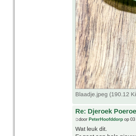
Blaadje.jpeg (190.12 
Re: Djeroek Poeroet
door
PeterHoofddorp
op 03
Wat leuk dit.