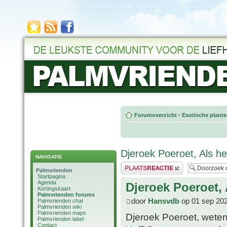
Forumoverzicht
‹
Exotische plant
Djeroek Poeroet, Als he
NAVIGATIE
Plaats een reactie
Palmvrienden
Startpagina
Agenda
Djeroek Poeroet, 
Kortingskaart
Palmvrienden forums
door
Hansvdb
op 01 sep 202
Palmvrienden chat
Palmvrienden wiki
Palmvrienden maps
Djeroek Poeroet, weten
Palmvrienden label
Contact