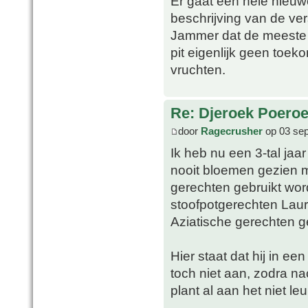
Er gaat een hele nieuw
beschrijving van de ve
Jammer dat de meeste ec
pit eigenlijk geen toek
vruchten.
Re: Djeroek Poeroet
door
Ragecrusher
op 03 sep
Ik heb nu een 3-tal jaa
nooit bloemen gezien 
gerechten gebruikt wor
stoofpotgerechten Lauri
Aziatische gerechten g
Hier staat dat hij in een
toch niet aan, zodra n
plant al aan het niet le