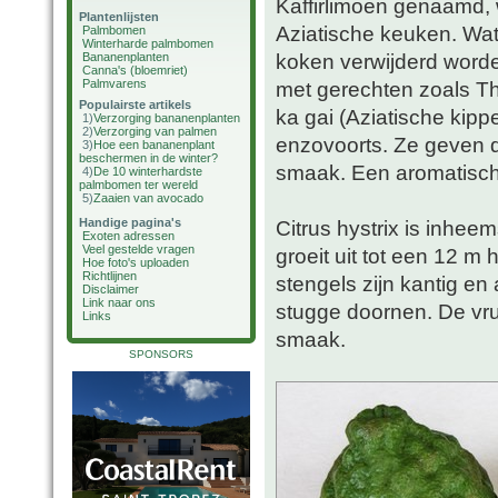
Kaffirlimoen genaamd, 
Plantenlijsten
Aziatische keuken. Wat 
Palmbomen
Winterharde palmbomen
koken verwijderd worde
Bananenplanten
Canna's (bloemriet)
Palmvarens
met gerechten zoals Th
Populairste artikels
ka gai (Aziatische kipp
1)
Verzorging bananenplanten
2)
Verzorging van palmen
enzovoorts. Ze geven d
3)
Hoe een bananenplant
beschermen in de winter?
smaak. Een aromatische
4)
De 10 winterhardste
palmbomen ter wereld
5)
Zaaien van avocado
Handige pagina's
Citrus hystrix is inhe
Exoten adressen
Veel gestelde vragen
groeit uit tot een 12 m
Hoe foto's uploaden
Richtlijnen
stengels zijn kantig en
Disclaimer
Link naar ons
stugge doornen. De vruc
Links
smaak.
SPONSORS