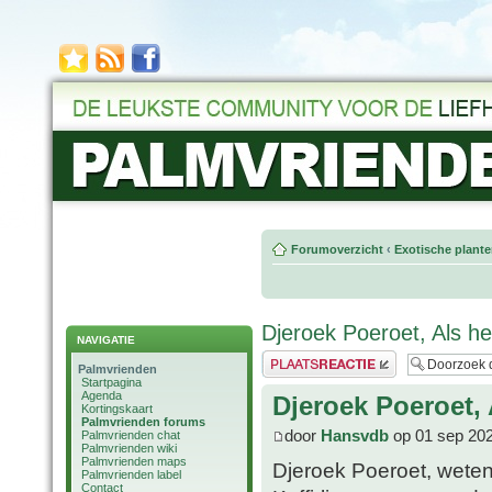
Forumoverzicht
‹
Exotische plant
Djeroek Poeroet, Als he
NAVIGATIE
Plaats een reactie
Palmvrienden
Startpagina
Agenda
Djeroek Poeroet, 
Kortingskaart
Palmvrienden forums
door
Hansvdb
op 01 sep 202
Palmvrienden chat
Palmvrienden wiki
Palmvrienden maps
Djeroek Poeroet, weten
Palmvrienden label
Contact