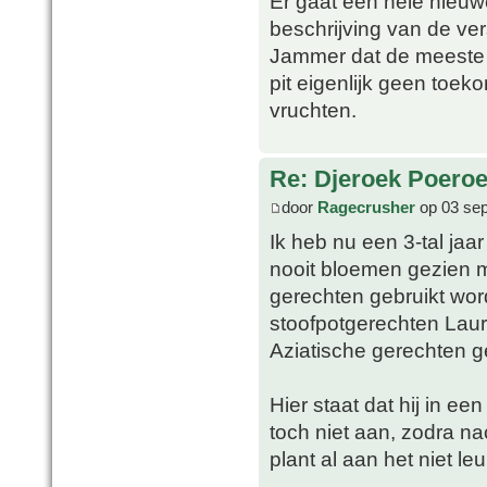
Er gaat een hele nieuw
beschrijving van de ve
Jammer dat de meeste ec
pit eigenlijk geen toek
vruchten.
Re: Djeroek Poeroet
door
Ragecrusher
op 03 sep
Ik heb nu een 3-tal jaa
nooit bloemen gezien 
gerechten gebruikt wor
stoofpotgerechten Lauri
Aziatische gerechten g
Hier staat dat hij in een
toch niet aan, zodra n
plant al aan het niet le