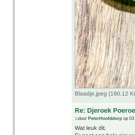
Blaadje.jpeg (190.12 
Re: Djeroek Poeroet
door
PeterHoofddorp
op 03
Wat leuk dit.