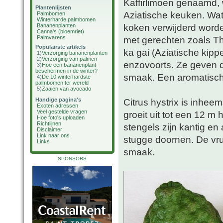
Kaffirlimoen genaamd, 
Plantenlijsten
Aziatische keuken. Wat 
Palmbomen
Winterharde palmbomen
koken verwijderd worde
Bananenplanten
Canna's (bloemriet)
Palmvarens
met gerechten zoals Th
Populairste artikels
ka gai (Aziatische kipp
1)
Verzorging bananenplanten
2)
Verzorging van palmen
enzovoorts. Ze geven d
3)
Hoe een bananenplant
beschermen in de winter?
smaak. Een aromatische
4)
De 10 winterhardste
palmbomen ter wereld
5)
Zaaien van avocado
Handige pagina's
Citrus hystrix is inhe
Exoten adressen
Veel gestelde vragen
groeit uit tot een 12 m
Hoe foto's uploaden
Richtlijnen
stengels zijn kantig en
Disclaimer
Link naar ons
stugge doornen. De vruc
Links
smaak.
SPONSORS