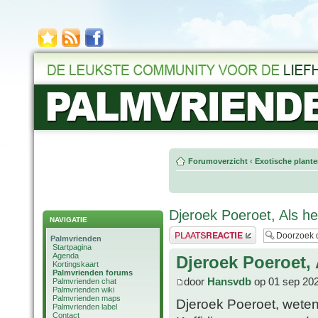
Forumoverzicht
‹
Exotische plant
Djeroek Poeroet, Als he
NAVIGATIE
Plaats een reactie
Palmvrienden
Startpagina
Agenda
Djeroek Poeroet, 
Kortingskaart
Palmvrienden forums
door
Hansvdb
op 01 sep 202
Palmvrienden chat
Palmvrienden wiki
Palmvrienden maps
Djeroek Poeroet, weten
Palmvrienden label
Contact