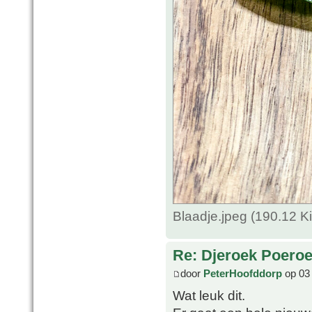
Blaadje.jpeg (190.12 
Re: Djeroek Poeroet
door
PeterHoofddorp
op 03
Wat leuk dit.