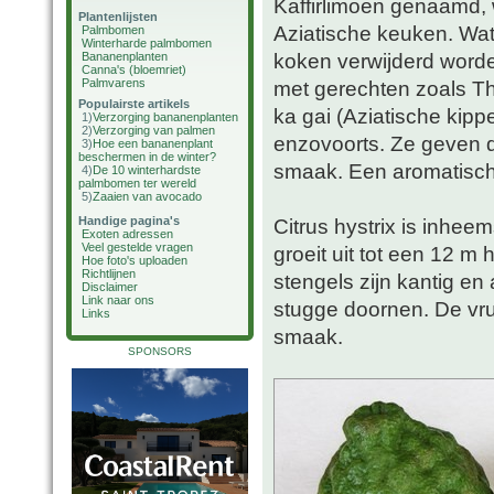
Kaffirlimoen genaamd, 
Plantenlijsten
Aziatische keuken. Wat 
Palmbomen
Winterharde palmbomen
koken verwijderd worde
Bananenplanten
Canna's (bloemriet)
Palmvarens
met gerechten zoals Th
Populairste artikels
ka gai (Aziatische kipp
1)
Verzorging bananenplanten
2)
Verzorging van palmen
enzovoorts. Ze geven d
3)
Hoe een bananenplant
beschermen in de winter?
smaak. Een aromatische
4)
De 10 winterhardste
palmbomen ter wereld
5)
Zaaien van avocado
Handige pagina's
Citrus hystrix is inhe
Exoten adressen
Veel gestelde vragen
groeit uit tot een 12 m
Hoe foto's uploaden
Richtlijnen
stengels zijn kantig en
Disclaimer
Link naar ons
stugge doornen. De vruc
Links
smaak.
SPONSORS