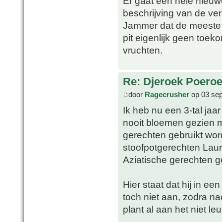
Er gaat een hele nieuw
beschrijving van de ve
Jammer dat de meeste ec
pit eigenlijk geen toek
vruchten.
Re: Djeroek Poeroet
door
Ragecrusher
op 03 sep
Ik heb nu een 3-tal jaa
nooit bloemen gezien 
gerechten gebruikt wor
stoofpotgerechten Lauri
Aziatische gerechten g
Hier staat dat hij in een
toch niet aan, zodra n
plant al aan het niet le