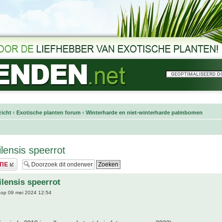
icht
‹
Exotische planten forum
‹
Winterharde en niet-winterharde palmbomen
lensis speerrot
ilensis speerrot
op 09 mei 2024 12:54