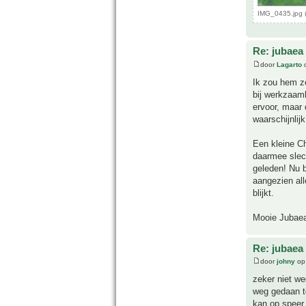
IMG_0435.jpg 
Re: jubaea 
door
Lagarto
o
Ik zou hem ze
bij werkzaamh
ervoor, maar
waarschijnlij
Een kleine Ch
daarmee slech
geleden! Nu b
aangezien all
blijkt.
Mooie Jubaea
Re: jubaea 
door
johny
op 
zeker niet we
weg gedaan te
kan op speer 