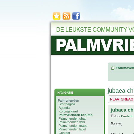
Forumoverz
jubaea chi
NAVIGATIE
Plaats een reactie
Palmvrienden
Startpagina
Agenda
jubaea ch
Kortingskaart
Palmvrienden forums
door
Frederic
Palmvrienden chat
Palmvrienden wiki
Beste,
Palmvrienden maps
Palmvrienden label
Contact