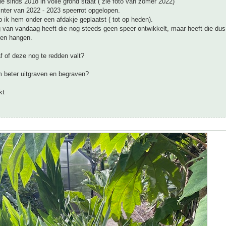
ie sinds 2018 in volle grond staat ( zie foto van zomer 2022)
inter van 2022 - 2023 speerrot opgelopen.
 ik hem onder een afdakje geplaatst ( tot op heden).
 van vandaag heeft die nog steeds geen speer ontwikkelt, maar heeft die du
ren hangen.
af of deze nog te redden valt?
m beter uitgraven en begraven?
kt