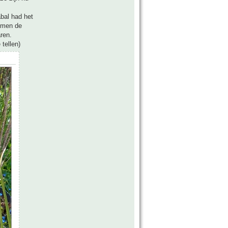
bal had het
komen de
ren.
 tellen)