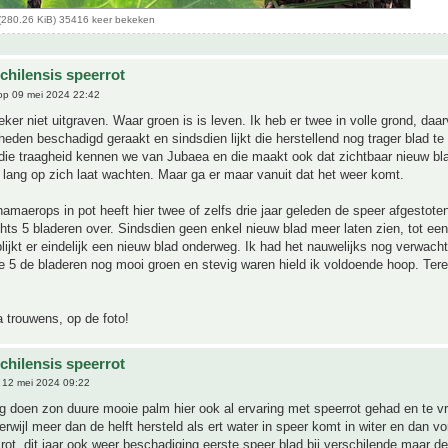
(280.26 KiB) 35416 keer bekeken
chilensis speerrot
p 09 mei 2024 22:42
ker niet uitgraven. Waar groen is is leven. Ik heb er twee in volle grond, daar
eden beschadigd geraakt en sindsdien lijkt die herstellend nog trager blad t
 die traagheid kennen we van Jubaea en die maakt ook dat zichtbaar nieuw bl
k lang op zich laat wachten. Maar ga er maar vanuit dat het weer komt.
amaerops in pot heeft hier twee of zelfs drie jaar geleden de speer afgestote
ts 5 bladeren over. Sindsdien geen enkel nieuw blad meer laten zien, tot ee
lijkt er eindelijk een nieuw blad onderweg. Ik had het nauwelijks nog verwach
e 5 de bladeren nog mooi groen en stevig waren hield ik voldoende hoop. Tere
 trouwens, op de foto!
chilensis speerrot
12 mei 2024 09:22
g doen zon duure mooie palm hier ook al ervaring met speerrot gehad en te v
rwijl meer dan de helft hersteld als ert water in speer komt in witer en dan vo
rot, dit jaar ook weer beschadiging eerste speer blad bij verschilende maar de