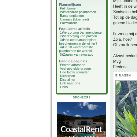
Mijn jubaea d
Plantenlijsten
Heeft in de w
Palmbomen
Sindsdien heb
Winterharde palmbomen
Bananenplanten
Tot op de dag
Canna's (bloemriet)
groene blade
Palmvarens
Populairste artikels
1)
Verzorging bananenplanten
Ik vroeg mij 
2)
Verzorging van palmen
Zoja, hoe?
3)
Hoe een bananenplant
beschermen in de winter?
Of zou ik he
4)
De 10 winterhardste
palmbomen ter wereld
5)
Zaaien van avocado
Alvast bedan
Mvg
Handige pagina's
Exoten adressen
Frederic
Veel gestelde vragen
Hoe foto's uploaden
BIJLAGEN
Richtlijnen
Disclaimer
Link naar ons
Links
SPONSORS