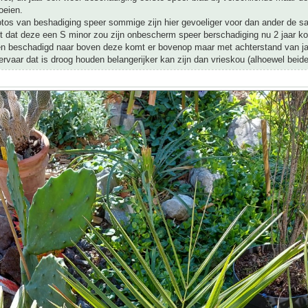
oeien.
otos van beshadiging speer sommige zijn hier gevoeliger voor dan ander de sa
ht dat deze een S minor zou zijn onbescherm speer berschadiging nu 2 jaar 
en beschadigd naar boven deze komt er bovenop maar met achterstand van ja
 ervaar dat is droog houden belangerijker kan zijn dan vrieskou (alhoewel beide