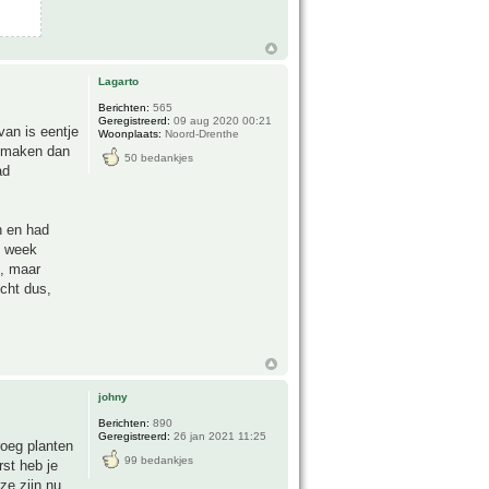
Lagarto
Berichten:
565
Geregistreerd:
09 aug 2020 00:21
van is eentje
Woonplaats:
Noord-Drenthe
e maken dan
50 bedankjes
ad
n en had
n week
t, maar
cht dus,
johny
Berichten:
890
Geregistreerd:
26 jan 2021 11:25
roeg planten
99 bedankjes
rst heb je
ze zijn nu