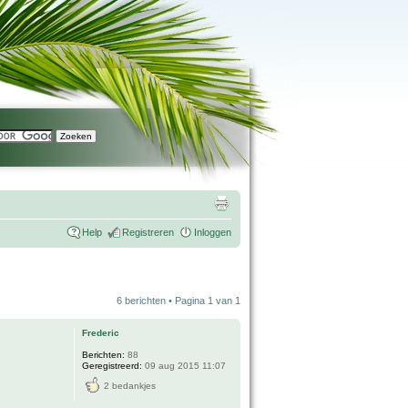
Help
Registreren
Inloggen
6 berichten • Pagina
1
van
1
Frederic
Berichten:
88
Geregistreerd:
09 aug 2015 11:07
2 bedankjes