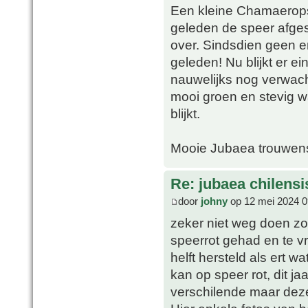
Een kleine Chamaerops i
geleden de speer afge
over. Sindsdien geen e
geleden! Nu blijkt er e
nauwelijks nog verwach
mooi groen en stevig w
blijkt.
Mooie Jubaea trouwens,
Re: jubaea chilensi
door
johny
op 12 mei 2024 0
zeker niet weg doen zo
speerrot gehad en te v
helft hersteld als ert w
kan op speer rot, dit j
verschilende maar deze 