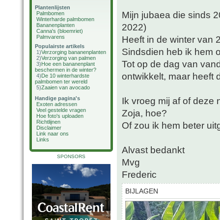
Plantenlijsten
Mijn jubaea die sinds 2
Palmbomen
Winterharde palmbomen
2022)
Bananenplanten
Canna's (bloemriet)
Palmvarens
Heeft in de winter van
Populairste artikels
Sindsdien heb ik hem o
1)
Verzorging bananenplanten
2)
Verzorging van palmen
Tot op de dag van van
3)
Hoe een bananenplant
beschermen in de winter?
ontwikkelt, maar heeft
4)
De 10 winterhardste
palmbomen ter wereld
5)
Zaaien van avocado
Handige pagina's
Ik vroeg mij af of deze
Exoten adressen
Veel gestelde vragen
Zoja, hoe?
Hoe foto's uploaden
Richtlijnen
Of zou ik hem beter ui
Disclaimer
Link naar ons
Links
Alvast bedankt
SPONSORS
Mvg
Frederic
BIJLAGEN