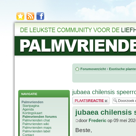
Forumoverzicht
‹
Exotische plant
jubaea chilensis speerr
NAVIGATIE
Plaats een reactie
Palmvrienden
Startpagina
Agenda
jubaea chilensis 
Kortingskaart
Palmvrienden forums
door
Frederic
op 09 mei 202
Palmvrienden chat
Palmvrienden wiki
Palmvrienden maps
Beste,
Palmvrienden label
Contact