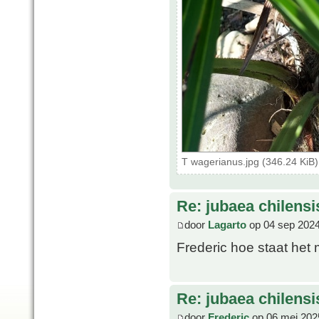
T wagerianus.jpg (346.24 KiB
Re: jubaea chilensi
door
Lagarto
op 04 sep 2024
Frederic hoe staat het
Re: jubaea chilensi
door
Frederic
op 06 mei 202