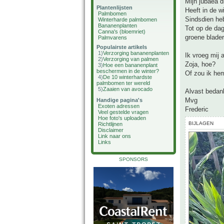
Mijn jubaea d
Plantenlijsten
Heeft in de w
Palmbomen
Sindsdien heb
Winterharde palmbomen
Bananenplanten
Tot op de dag
Canna's (bloemriet)
groene blade
Palmvarens
Populairste artikels
1)
Verzorging bananenplanten
Ik vroeg mij 
2)
Verzorging van palmen
Zoja, hoe?
3)
Hoe een bananenplant
beschermen in de winter?
Of zou ik he
4)
De 10 winterhardste
palmbomen ter wereld
5)
Zaaien van avocado
Alvast bedan
Mvg
Handige pagina's
Exoten adressen
Frederic
Veel gestelde vragen
Hoe foto's uploaden
BIJLAGEN
Richtlijnen
Disclaimer
Link naar ons
Links
SPONSORS