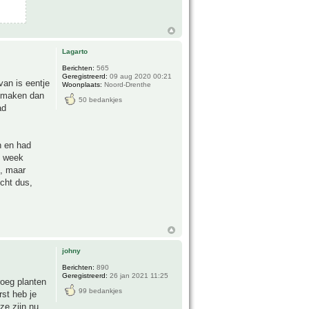
Lagarto
Berichten:
565
Geregistreerd:
09 aug 2020 00:21
van is eentje
Woonplaats:
Noord-Drenthe
e maken dan
50 bedankjes
ad
n en had
n week
t, maar
cht dus,
johny
Berichten:
890
Geregistreerd:
26 jan 2021 11:25
roeg planten
99 bedankjes
rst heb je
ze zijn nu