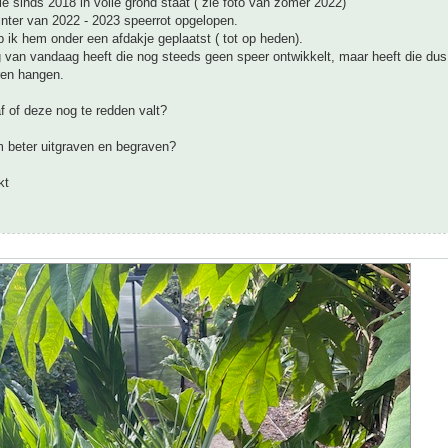
ie sinds 2018 in volle grond staat ( zie foto van zomer 2022)
inter van 2022 - 2023 speerrot opgelopen.
 ik hem onder een afdakje geplaatst ( tot op heden).
 van vandaag heeft die nog steeds geen speer ontwikkelt, maar heeft die du
ren hangen.
af of deze nog te redden valt?
m beter uitgraven en begraven?
kt