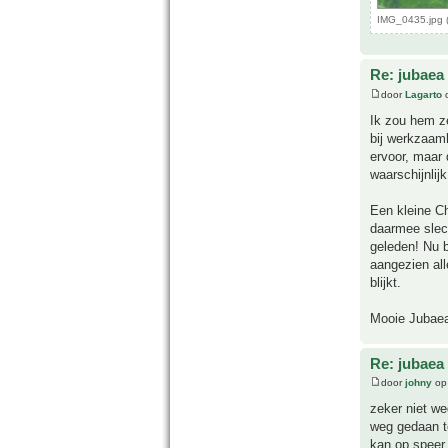
IMG_0435.jpg 
Re: jubaea 
door
Lagarto
o
Ik zou hem ze
bij werkzaamh
ervoor, maar
waarschijnlij
Een kleine Ch
daarmee slech
geleden! Nu b
aangezien all
blijkt.
Mooie Jubaea
Re: jubaea 
door
johny
op 
zeker niet we
weg gedaan te
kan op speer 