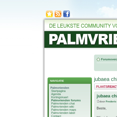
Forumoverz
jubaea chi
NAVIGATIE
Plaats een reactie
Palmvrienden
Startpagina
Agenda
jubaea ch
Kortingskaart
Palmvrienden forums
door
Frederic
Palmvrienden chat
Palmvrienden wiki
Beste,
Palmvrienden maps
Palmvrienden label
Contact