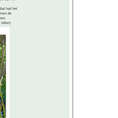
bal had het
komen de
ren.
 tellen)