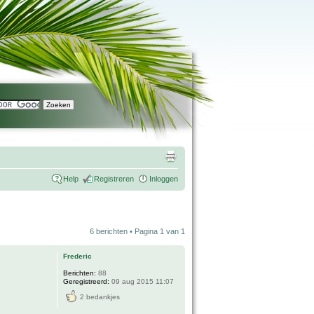
Help
Registreren
Inloggen
6 berichten • Pagina
1
van
1
Frederic
Berichten:
88
Geregistreerd:
09 aug 2015 11:07
2 bedankjes