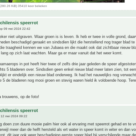
(280.26 KiB) 35410 keer bekeken
chilensis speerrot
p 09 mei 2024 22:42
ker niet uitgraven. Waar groen is is leven. Ik heb er twee in volle grond, daar
eden beschadigd geraakt en sindsdien lijkt die herstellend nog trager blad t
 die traagheid kennen we van Jubaea en die maakt ook dat zichtbaar nieuw bl
k lang op zich laat wachten. Maar ga er maar vanuit dat het weer komt.
amaerops in pot heeft hier twee of zelfs drie jaar geleden de speer afgestote
ts 5 bladeren over. Sindsdien geen enkel nieuw blad meer laten zien, tot ee
lijkt er eindelijk een nieuw blad onderweg. Ik had het nauwelijks nog verwach
e 5 de bladeren nog mooi groen en stevig waren hield ik voldoende hoop. Tere
 trouwens, op de foto!
chilensis speerrot
12 mei 2024 09:22
g doen zon duure mooie palm hier ook al ervaring met speerrot gehad en te v
rwijl meer dan de helft hersteld als ert water in speer komt in witer en dan vo
rot, dit jaar ook weer beschadiging eerste speer blad bij verschilende maar de