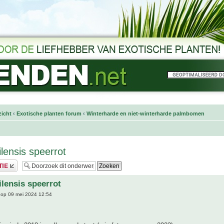
icht
‹
Exotische planten forum
‹
Winterharde en niet-winterharde palmbomen
lensis speerrot
ilensis speerrot
op 09 mei 2024 12:54