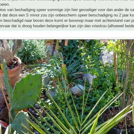
oeien.
otos van beshadiging speer sommige zijn hier gevoeliger voor dan ander de sa
ht dat deze een S minor zou zijn onbescherm speer berschadiging nu 2 jaar 
en beschadigd naar boven deze komt er bovenop maar met achterstand van ja
 ervaar dat is droog houden belangerijker kan zijn dan vrieskou (alhoewel beide