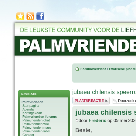
Forumoverzicht
‹
Exotische plant
jubaea chilensis speerr
NAVIGATIE
Plaats een reactie
Palmvrienden
Startpagina
Agenda
jubaea chilensis 
Kortingskaart
Palmvrienden forums
door
Frederic
op 09 mei 202
Palmvrienden chat
Palmvrienden wiki
Palmvrienden maps
Beste,
Palmvrienden label
Contact