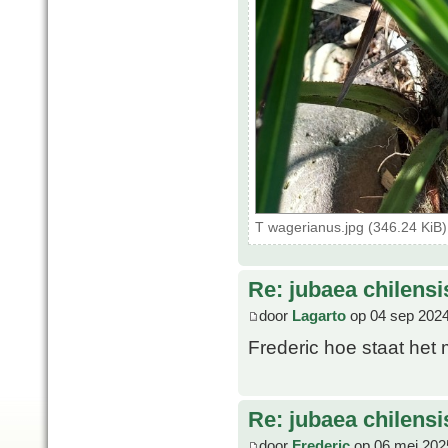
T wagerianus.jpg (346.24 KiB
Re: jubaea chilensi
door
Lagarto
op 04 sep 2024
Frederic hoe staat het
Re: jubaea chilensi
door
Frederic
op 06 mei 202