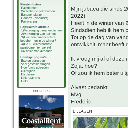
Plantenlijsten
Mijn jubaea die sinds 2
Palmbomen
Winterharde palmbomen
2022)
Bananenplanten
Canna's (bloemriet)
Palmvarens
Heeft in de winter van
Populairste artikels
Sindsdien heb ik hem o
1)
Verzorging bananenplanten
2)
Verzorging van palmen
Tot op de dag van van
3)
Hoe een bananenplant
beschermen in de winter?
ontwikkelt, maar heeft
4)
De 10 winterhardste
palmbomen ter wereld
5)
Zaaien van avocado
Handige pagina's
Ik vroeg mij af of deze
Exoten adressen
Veel gestelde vragen
Zoja, hoe?
Hoe foto's uploaden
Richtlijnen
Of zou ik hem beter ui
Disclaimer
Link naar ons
Links
Alvast bedankt
SPONSORS
Mvg
Frederic
BIJLAGEN