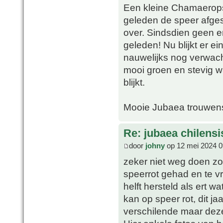
Een kleine Chamaerops i
geleden de speer afge
over. Sindsdien geen e
geleden! Nu blijkt er e
nauwelijks nog verwach
mooi groen en stevig w
blijkt.
Mooie Jubaea trouwens,
Re: jubaea chilensi
door
johny
op 12 mei 2024 0
zeker niet weg doen zo
speerrot gehad en te v
helft hersteld als ert w
kan op speer rot, dit j
verschilende maar deze 