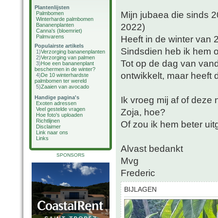
Plantenlijsten
Mijn jubaea die sinds 2
Palmbomen
Winterharde palmbomen
2022)
Bananenplanten
Canna's (bloemriet)
Palmvarens
Heeft in de winter van
Populairste artikels
Sindsdien heb ik hem o
1)
Verzorging bananenplanten
2)
Verzorging van palmen
Tot op de dag van van
3)
Hoe een bananenplant
beschermen in de winter?
ontwikkelt, maar heeft
4)
De 10 winterhardste
palmbomen ter wereld
5)
Zaaien van avocado
Handige pagina's
Ik vroeg mij af of deze
Exoten adressen
Veel gestelde vragen
Zoja, hoe?
Hoe foto's uploaden
Richtlijnen
Of zou ik hem beter ui
Disclaimer
Link naar ons
Links
Alvast bedankt
SPONSORS
Mvg
Frederic
BIJLAGEN