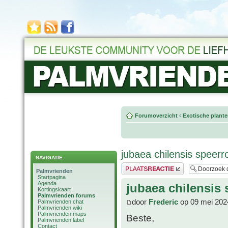
Forumoverzicht
‹
Exotische plant
jubaea chilensis speerr
NAVIGATIE
Plaats een reactie
Palmvrienden
Startpagina
Agenda
jubaea chilensis 
Kortingskaart
Palmvrienden forums
door
Frederic
op 09 mei 202
Palmvrienden chat
Palmvrienden wiki
Palmvrienden maps
Beste,
Palmvrienden label
Contact