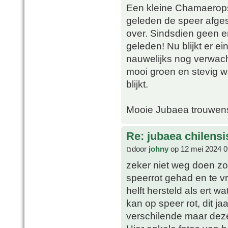
Een kleine Chamaerops i
geleden de speer afge
over. Sindsdien geen e
geleden! Nu blijkt er e
nauwelijks nog verwach
mooi groen en stevig w
blijkt.
Mooie Jubaea trouwens,
Re: jubaea chilensi
door
johny
op 12 mei 2024 0
zeker niet weg doen zo
speerrot gehad en te v
helft hersteld als ert w
kan op speer rot, dit j
verschilende maar deze 