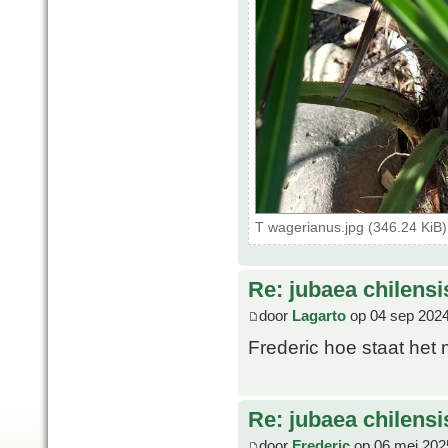
T wagerianus.jpg (346.24 KiB
Re: jubaea chilensi
door
Lagarto
op 04 sep 2024
Frederic hoe staat het
Re: jubaea chilensi
door
Frederic
op 06 mei 202