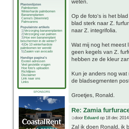
weten.
Plantenlijsten
Palmbomen
Winterharde palmbomen
Op de foto's is het blad 
Bananenplanten
Canna's (bloemriet)
Palmvarens
blad sterk naar Z. furf
Populairste artikels
naar Z. integrifolia.
1)
Verzorging bananenplanten
2)
Verzorging van palmen
3)
Hoe een bananenplant
beschermen in de winter?
Wat mij nog het meest la
4)
De 10 winterhardste
palmbomen ter wereld
geen kegels van Z. fur
5)
Zaaien van avocado
Handige pagina's
hebben ze de kleur za
Exoten adressen
Veel gestelde vragen
Hoe foto's uploaden
Richtlijnen
Kun je anders nog wat 
Disclaimer
Link naar ons
de bladsegmenten post
Links
SPONSORS
Groetjes, Ronald.
Re: Zamia furfurac
door
Eduard
op 18 dec 2014
Zal ik doen Ronald, ik b