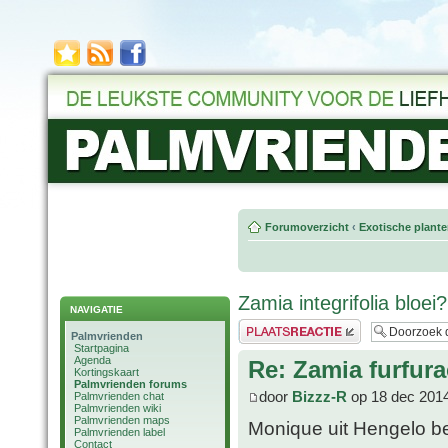
Forumoverzicht
‹
Exotische plant
Zamia integrifolia bloei?
NAVIGATIE
Plaats een reactie
Palmvrienden
Startpagina
Agenda
Re: Zamia furfura
Kortingskaart
Palmvrienden forums
door
Bizzz-R
op 18 dec 2014
Palmvrienden chat
Palmvrienden wiki
Palmvrienden maps
Monique uit Hengelo be
Palmvrienden label
Contact