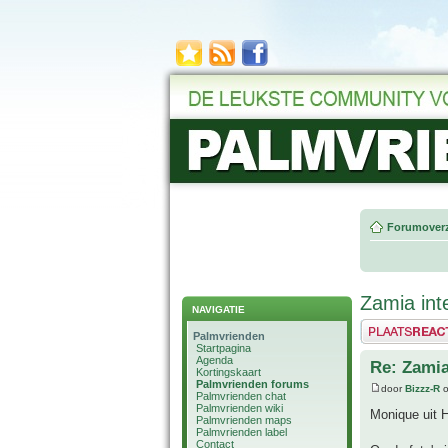
Forumoverz
Zamia inte
NAVIGATIE
Plaats een reactie
Palmvrienden
Startpagina
Agenda
Re: Zamia
Kortingskaart
Palmvrienden forums
door
Bizzz-R
o
Palmvrienden chat
Palmvrienden wiki
Monique uit 
Palmvrienden maps
Palmvrienden label
Contact