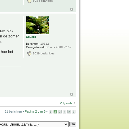
604 bedankjes
euwe plek
in de zomer
Eduard
.
Berichten:
10512
Geregistreerd:
30 nov 2009 22:59
 hoe het
1039 bedankjes
Volgende
51 berichten •
Pagina
2
van
6
•
1
2
3
4
5
6