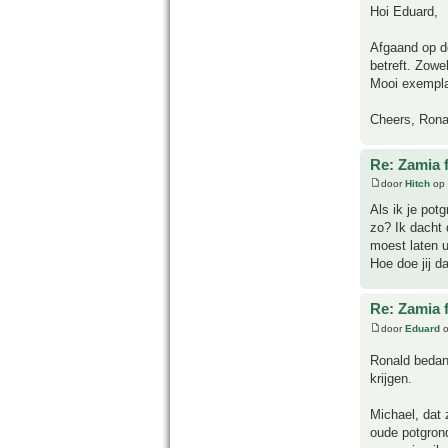
Hoi Eduard,
Afgaand op de 
betreft. Zowe
Mooi exemplaa
Cheers, Rona
Re: Zamia 
door
Hitch
op 
Als ik je pot
zo? Ik dacht 
moest laten u
Hoe doe jij da
Re: Zamia 
door
Eduard
o
Ronald bedan
krijgen.
Michael, dat 
oude potgrond