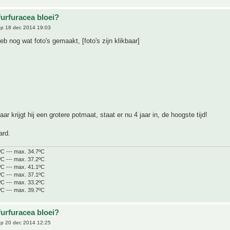
furfuracea bloei?
p 18 dec 2014 19:03
eb nog wat foto's gemaakt, [foto's zijn klikbaar]
ar krijgt hij een grotere potmaat, staat er nu 4 jaar in, de hoogste tijd!
ard.
ºC --- max. 34.7ºC
ºC --- max. 37.2ºC
ºC --- max. 41.1ºC
ºC --- max. 37.1ºC
ºC --- max. 33.2ºC
ºC --- max. 39.7ºC
furfuracea bloei?
p 20 dec 2014 12:25