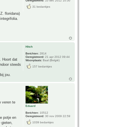
Geregistreerd:
10 dec 2012 10:30
31 bedankjes
Z. floridana)
ntegrifolia.
Hitch
Berichten:
2814
Geregistreerd:
21 apr 2012 09:44
. Hoort dat
Woonplaats:
Baal (België)
endoor steeds
157 bedankjes
bij jou.
 veren te
Eduard
Berichten:
10512
Geregistreerd:
30 nov 2009 22:59
e potje en
 gieten,
1039 bedankjes