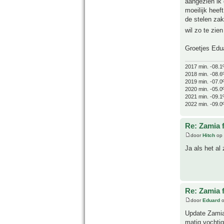
aangezien ik 
moeilijk heef
de stelen zak
wil zo te zie
Groetjes Edu
2017 min. -08.1
2018 min. -08.6
2019 min. -07.0
2020 min. -05.0
2021 min. -09.1
2022 min. -09.0
Re: Zamia 
door
Hitch
op 
Ja als het al
Re: Zamia 
door
Eduard
o
Update Zamia,
matig vochtig