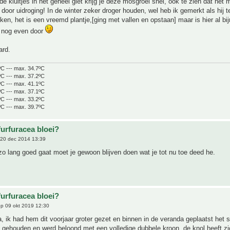
de kluitjes in het geheel giet krijg je deze mosgroei snel, ook te zien dat het 
t door uidroging! In de winter zeker droger houden, wel heb ik gemerkt als hij t
ken, het is een vreemd plantje,[ging met vallen en opstaan] maar is hier al bij
n nog even door
ard.
ºC --- max. 34.7ºC
ºC --- max. 37.2ºC
ºC --- max. 41.1ºC
ºC --- max. 37.1ºC
ºC --- max. 33.2ºC
ºC --- max. 39.7ºC
furfuracea bloei?
20 dec 2014 13:39
 zo lang goed gaat moet je gewoon blijven doen wat je tot nu toe deed he.
furfuracea bloei?
p 09 okt 2019 12:30
 ik had hem dit voorjaar groter gezet en binnen in de veranda geplaatst het 
 gehouden en werd beloond met een volledige dubbele kroon, de knol heeft z