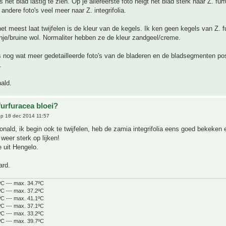
s het blad lastig te zien. Op je allereerste foto neigt het blad sterk naar Z. fur
andere foto's veel meer naar Z. integrifolia.
et meest laat twijfelen is de kleur van de kegels. Ik ken geen kegels van Z. f
je/bruine wol. Normaliter hebben ze de kleur zandgeel/creme.
s nog wat meer gedetailleerde foto's van de bladeren en de bladsegmenten po
.
ald.
furfuracea bloei?
p 18 dec 2014 11:57
onald, ik begin ook te twijfelen, heb de zamia integrifolia eens goed bekeken 
 weer sterk op lijken!
 uit Hengelo.
ard.
ºC --- max. 34.7ºC
ºC --- max. 37.2ºC
ºC --- max. 41.1ºC
ºC --- max. 37.1ºC
ºC --- max. 33.2ºC
ºC --- max. 39.7ºC