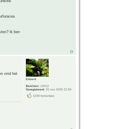
furacea.
urfuracea
sten? Ik ben
en vind het
Eduard
Berichten:
10512
Geregistreerd:
30 nov 2009 22:59
1039 bedankjes