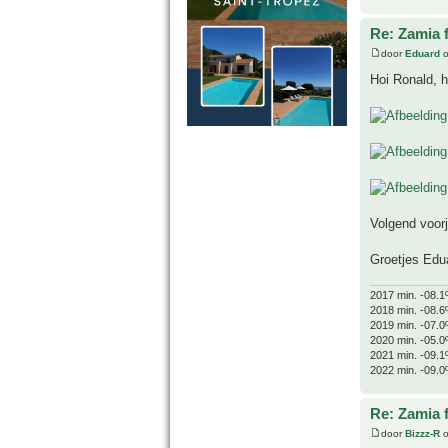
Re: Zamia 
door
Eduard
o
Hoi Ronald, h
Volgend voorja
Groetjes Edu
2017 min. -08.1
2018 min. -08.6
2019 min. -07.0
2020 min. -05.0
2021 min. -09.1
2022 min. -09.0
Re: Zamia 
door
Bizzz-R
o