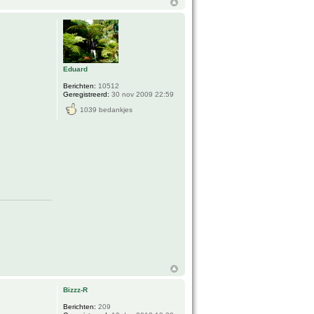
Eduard
Berichten:
10512
Geregistreerd:
30 nov 2009 22:59
1039 bedankjes
Bizzz-R
Berichten:
209