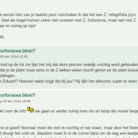
eerste foto van je laatste post concludeer ik dat het een Z. integrifolia (syn. 
l blad als kegel komen zeker niet overeen met Z. furfuracea, maar wel met Z. i
r en zuinig op zijn!
ld.
furfuracea bloei?
20 dec 2014 12:48
grond op de fot zie lijkt het mij dat deze precies redelijk vochtig word gehouden
dat je de plant maar eens in de 2 weken water mocht geven en de plant tuss
itdrogen.
t Eduard? Hoeveel water krijgt die bij jou? Hij lijkt het alleszins super te doen 
furfuracea bloei?
p 20 dec 2014 13:09
kt voor de info
we gaan er verder zuinig mee om en hoop die mooie lange
zie je goed! Normaal moet die niet te vochtig of nat staan, maar door het klein
 droogt het snel uit, daardoor moet ik in de zomer bijna om de dag een beetje