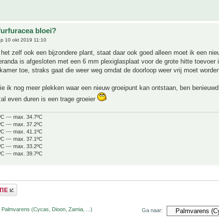
furfuracea bloei?
p 10 okt 2019 11:10
 het zelf ook een bijzondere plant, staat daar ook goed alleen moet ik een ni
randa is afgesloten met een 6 mm plexiglasplaat voor de grote hitte toevoer 
kamer toe, straks gaat die weer weg omdat de doorloop weer vrij moet worden
zie ik nog meer plekken waar een nieuw groeipunt kan ontstaan, ben benieuwd
zal even duren is een trage groeier
ºC --- max. 34.7ºC
ºC --- max. 37.2ºC
ºC --- max. 41.1ºC
ºC --- max. 37.1ºC
ºC --- max. 33.2ºC
ºC --- max. 39.7ºC
 Palmvarens (Cycas, Dioon, Zamia, ...)
Ga naar: