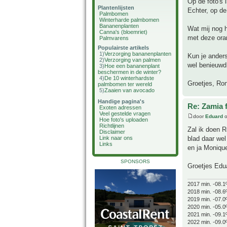
Op de foto's i
Plantenlijsten
Echter, op de 
Palmbomen
Winterharde palmbomen
Bananenplanten
Wat mij nog h
Canna's (bloemriet)
met deze oran
Palmvarens
Populairste artikels
1)
Verzorging bananenplanten
Kun je ander
2)
Verzorging van palmen
wel benieuwd
3)
Hoe een bananenplant
beschermen in de winter?
4)
De 10 winterhardste
Groetjes, Ron
palmbomen ter wereld
5)
Zaaien van avocado
Handige pagina's
Re: Zamia 
Exoten adressen
Veel gestelde vragen
door
Eduard
o
Hoe foto's uploaden
Richtlijnen
Zal ik doen R
Disclaimer
blad daar wel
Link naar ons
Links
en ja Monique
SPONSORS
Groetjes Edu
2017 min. -08.1
2018 min. -08.6
2019 min. -07.0
2020 min. -05.0
2021 min. -09.1
2022 min. -09.0