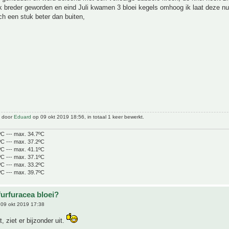
k breder geworden en eind Juli kwamen 3 bloei kegels omhoog ik laat deze n
och een stuk beter dan buiten,
t door
Eduard
op 09 okt 2019 18:56, in totaal 1 keer bewerkt.
ºC --- max. 34.7ºC
ºC --- max. 37.2ºC
ºC --- max. 41.1ºC
ºC --- max. 37.1ºC
ºC --- max. 33.2ºC
ºC --- max. 39.7ºC
furfuracea bloei?
09 okt 2019 17:38
, ziet er bijzonder uit.