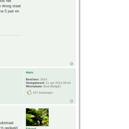
mos het
e droog staat
na 5 jaar en
Hitch
Berichten:
2814
Geregistreerd:
21 apr 2012 09:44
Woonplaats:
Baal (België)
157 bedankjes
substraat
ich gedeeld
Eduard