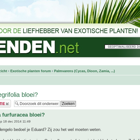
icht
‹
Exotische planten forum
‹
Palmvarens (Cycas, Dioon, Zamia, ...)
grifolia bloei?
 furfuracea bloei?
p 18 dec 2014 11:49
Hengelo bedoel je Eduard? Zij zou het wel moeten weten.