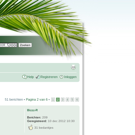
Help
Registreren
Inloggen
51 berichten •
Pagina
2
van
6
•
1
2
3
4
5
6
Bizzz-R
Berichten:
209
Geregistreerd:
10 dec 2012 10:30
31 bedankjes