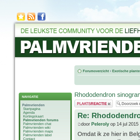
Forumoverzicht
‹
Exotische plant
Rhododendron sinogra
NAVIGATIE
Plaats een reactie
Palmvrienden
Startpagina
Agenda
Re: Rhododendro
Kortingskaart
Palmvrienden forums
door
Peleroly
op 14 jul 2015
Palmvrienden chat
Palmvrienden wiki
Palmvrienden maps
Omdat ik ze hier in Belg
Palmvrienden label
Contact