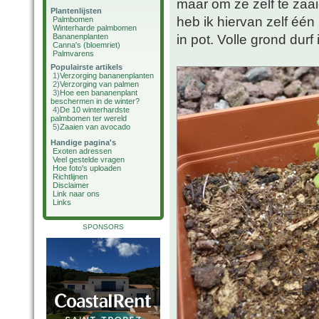
maar om ze zelf te zaai
Plantenlijsten
heb ik hiervan zelf éé
Palmbomen
Winterharde palmbomen
in pot. Volle grond durf 
Bananenplanten
Canna's (bloemriet)
Palmvarens
Populairste artikels
1)
Verzorging bananenplanten
2)
Verzorging van palmen
3)
Hoe een bananenplant
beschermen in de winter?
4)
De 10 winterhardste
palmbomen ter wereld
5)
Zaaien van avocado
Handige pagina's
Exoten adressen
Veel gestelde vragen
Hoe foto's uploaden
Richtlijnen
Disclaimer
Link naar ons
Links
SPONSORS