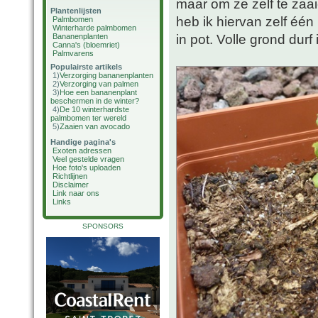
maar om ze zelf te zaai
Plantenlijsten
heb ik hiervan zelf éé
Palmbomen
Winterharde palmbomen
in pot. Volle grond durf 
Bananenplanten
Canna's (bloemriet)
Palmvarens
Populairste artikels
1)
Verzorging bananenplanten
2)
Verzorging van palmen
3)
Hoe een bananenplant
beschermen in de winter?
4)
De 10 winterhardste
palmbomen ter wereld
5)
Zaaien van avocado
Handige pagina's
Exoten adressen
Veel gestelde vragen
Hoe foto's uploaden
Richtlijnen
Disclaimer
Link naar ons
Links
SPONSORS