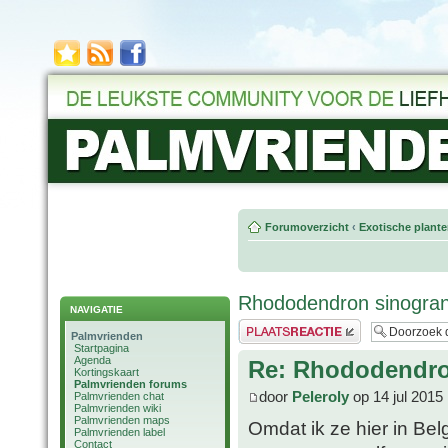
Forumoverzicht
‹
Exotische plant
Rhododendron sinogra
NAVIGATIE
Plaats een reactie
Palmvrienden
Startpagina
Agenda
Re: Rhododendro
Kortingskaart
Palmvrienden forums
door
Peleroly
op 14 jul 2015
Palmvrienden chat
Palmvrienden wiki
Palmvrienden maps
Omdat ik ze hier in Belg
Palmvrienden label
Contact