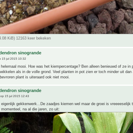
64.08 KiB) 12163 keer bekeken
dendron sinogrande
 15 jul 2015 10:32
 helemaal mooi. Hoe was het kiempercentage? Ben alleen benieuwd of ze in p
wikkelen als in de volle grond. Veel planten in pot zien er toch minder uit dan 
 bevroren plant is uiteraard ook niet mooi.
dendron sinogrande
op 15 jul 2015 12:43
s eigenlijk gekkenwerk...De zaadjes kiemen wel maar de groei is vreeeeselijk 
r momenteel, na al die jaren, zo uit: