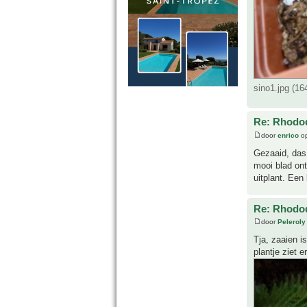
sino1.jpg (1
Re: Rhodo
door
enrico
op
Gezaaid, das
mooi blad ont
uitplant. Een
Re: Rhodo
door
Peleroly
Tja, zaaien i
plantje ziet e