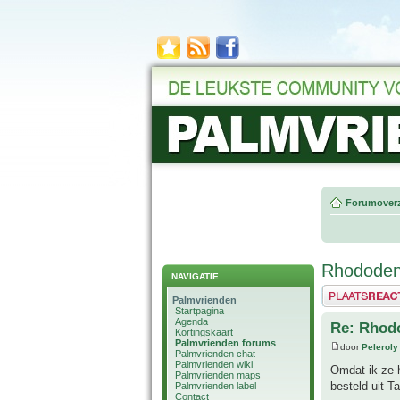
Forumoverz
Rhododen
NAVIGATIE
Plaats een reactie
Palmvrienden
Startpagina
Agenda
Re: Rhod
Kortingskaart
Palmvrienden forums
door
Peleroly
Palmvrienden chat
Palmvrienden wiki
Omdat ik ze h
Palmvrienden maps
besteld uit T
Palmvrienden label
Contact