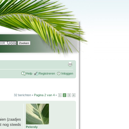
Help
Registreren
Inloggen
32 berichten •
Pagina
2
van
4
•
1
2
3
4
aien (zaadjes
at nog steeds
Peleroly