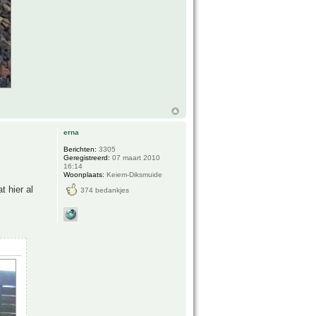
erna
Berichten:
3305
Geregistreerd:
07 maart 2010
16:14
Woonplaats:
Keiem-Diksmuide
t hier al
374 bedankjes