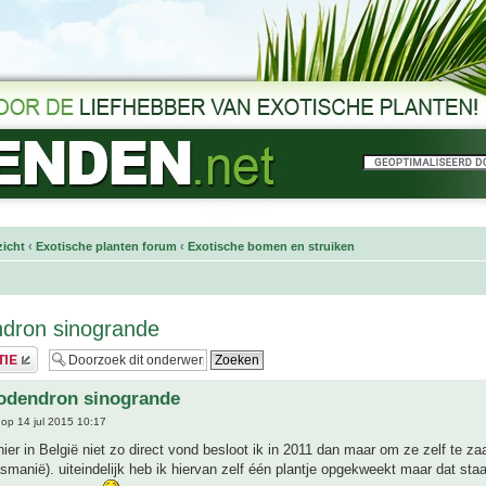
icht
‹
Exotische planten forum
‹
Exotische bomen en struiken
dron sinogrande
odendron sinogrande
op 14 jul 2015 10:17
ier in België niet zo direct vond besloot ik in 2011 dan maar om ze zelf te za
asmanië). uiteindelijk heb ik hiervan zelf één plantje opgekweekt maar dat sta