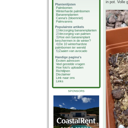
in pot. Volle 
Plantenlijsten
Palmbomen
Winterharde palmbomen
Bananenplanten
Canna's (bloemriet)
Palmvarens
Populairste artikels
1)
Verzorging bananenplanten
2)
Verzorging van palmen
3)
Hoe een bananenplant
beschermen in de winter?
4)
De 10 winterhardste
palmbomen ter wereld
5)
Zaaien van avocado
Handige pagina's
Exoten adressen
Veel gestelde vragen
Hoe foto's uploaden
Richtlijnen
Disclaimer
Link naar ons
Links
SPONSORS