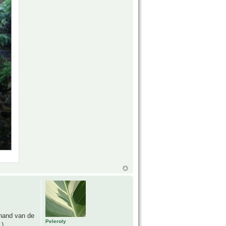
 hand van de
Peleroly
).