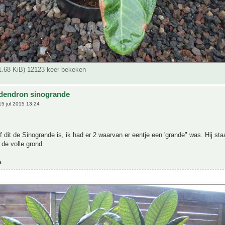
71.68 KiB) 12123 keer bekeken
dendron sinogrande
5 jul 2015 13:24
f dit de Sinogrande is, ik had er 2 waarvan er eentje een 'grande" was. Hij staa
 de volle grond.
a