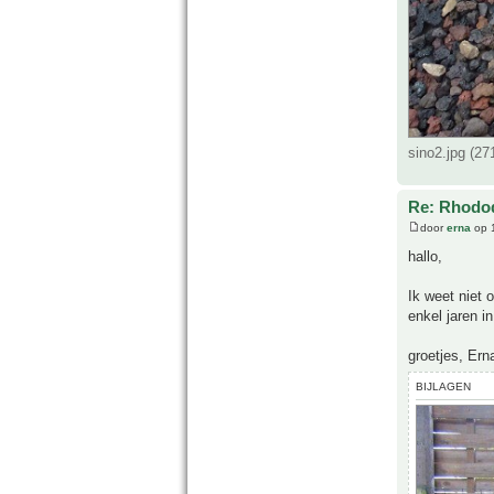
sino2.jpg (2
Re: Rhodo
door
erna
op 1
hallo,
Ik weet niet o
enkel jaren in
groetjes, Ern
BIJLAGEN