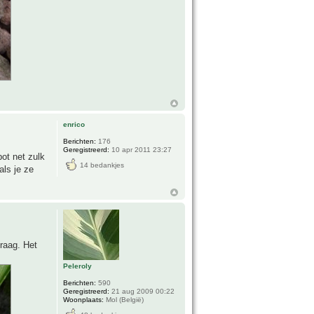
enrico
Berichten:
176
Geregistreerd:
10 apr 2011 23:27
ot net zulk
14 bedankjes
als je ze
traag. Het
Peleroly
Berichten:
590
Geregistreerd:
21 aug 2009 00:22
Woonplaats:
Mol (België)