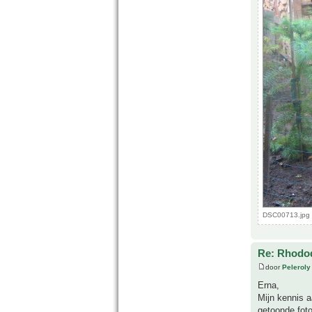
DSC00713.jpg 
Re: Rhodo
door
Peleroly
Erna,
Mijn kennis a
getoonde foto'