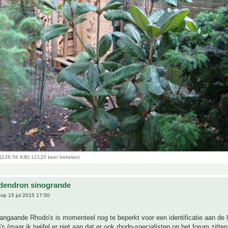
(128.56 KiB) 12120 keer bekeken
dendron sinogrande
op 15 jul 2015 17:50
angaande Rhodo's is momenteel nog te beperkt voor een identificatie aan de
s (maar ik twijfel er niet aan dat er ook rhodo-specialisten op het forum zitten 