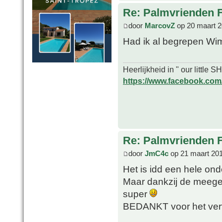
Re: Palmvrienden 
door
MarcovZ
op 20 maart 2
Had ik al begrepen W
Heerlijkheid in " our little
https://www.facebook.com/o
Re: Palmvrienden 
door
JmC4c
op 21 maart 201
Het is idd een hele on
Maar dankzij de meegek
super
BEDANKT voor het ve