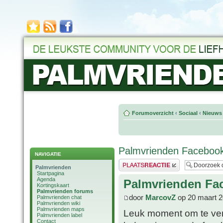
Forumoverzicht
‹
Sociaal
‹
Nieuws 
Palmvrienden Faceboo
NAVIGATIE
Plaats een reactie
Palmvrienden
Startpagina
Agenda
Palmvrienden Fa
Kortingskaart
Palmvrienden forums
door
MarcovZ
op 20 maart 2
Palmvrienden chat
Palmvrienden wiki
Palmvrienden maps
Leuk moment om te ver
Palmvrienden label
Contact