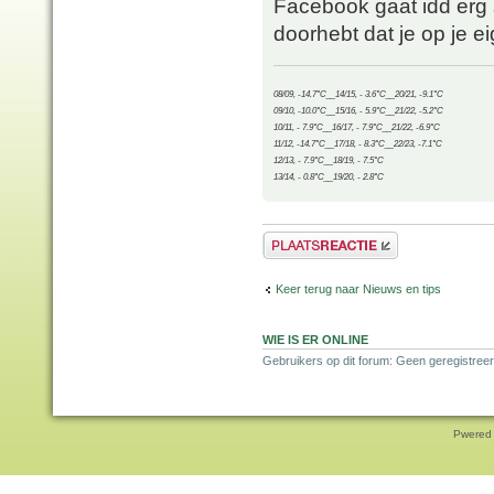
Facebook gaat idd erg s
doorhebt dat je op je ei
08/09, -14.7°C__14/15, - 3.6°C__20/21, -9.1°C
09/10, -10.0°C__15/16, - 5.9°C__21/22, -5.2°C
10/11, - 7.9°C__16/17, - 7.9°C__21/22, -6.9°C
11/12, -14.7°C__17/18, - 8.3°C__22/23, -7.1°C
12/13, - 7.9°C__18/19, - 7.5°C
13/14, - 0.8°C__19/20, - 2.8°C
Plaats een reactie
Keer terug naar Nieuws en tips
WIE IS ER ONLINE
Gebruikers op dit forum: Geen geregistreer
Pwered