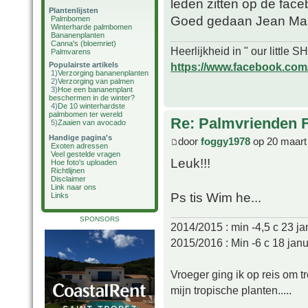
leden zitten op de face
Plantenlijsten
Goed gedaan Jean Marie
Palmbomen
Winterharde palmbomen
Bananenplanten
Canna's (bloemriet)
Heerlijkheid in " our little
Palmvarens
https://www.facebook.com/o
Populairste artikels
1)
Verzorging bananenplanten
2)
Verzorging van palmen
3)
Hoe een bananenplant
beschermen in de winter?
4)
De 10 winterhardste
palmbomen ter wereld
Re: Palmvrienden 
5)
Zaaien van avocado
Handige pagina's
door
foggy1978
op 20 maart
Exoten adressen
Veel gestelde vragen
Leuk!!!
Hoe foto's uploaden
Richtlijnen
Disclaimer
Link naar ons
Ps tis Wim he...
Links
SPONSORS
2014/2015 : min -4,5 c 23 ja
2015/2016 : Min -6 c 18 janu
Vroeger ging ik op reis om t
mijn tropische planten.....