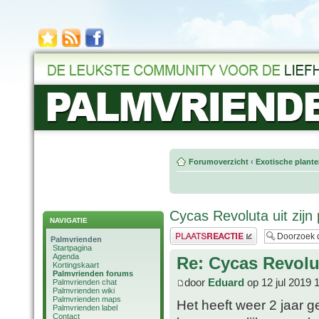
Forumoverzicht
‹
Exotische plant
Cycas Revoluta uit zijn
NAVIGATIE
Plaats een reactie
Palmvrienden
Startpagina
Agenda
Re: Cycas Revolut
Kortingskaart
Palmvrienden forums
door
Eduard
op 12 jul 2019 
Palmvrienden chat
Palmvrienden wiki
Palmvrienden maps
Het heeft weer 2 jaar g
Palmvrienden label
Contact