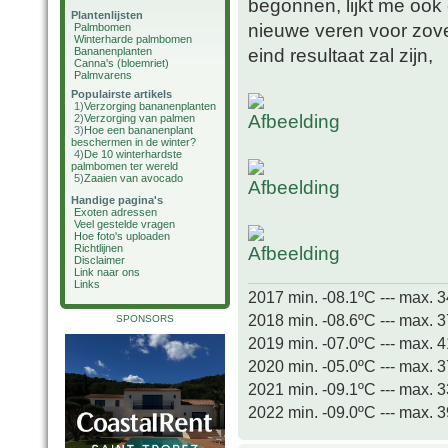
begonnen, lijkt me ook 
Plantenlijsten
nieuwe veren voor zover
Palmbomen
Winterharde palmbomen
eind resultaat zal zijn,
Bananenplanten
Canna's (bloemriet)
Palmvarens
Populairste artikels
1)
Verzorging bananenplanten
2)
Verzorging van palmen
3)
Hoe een bananenplant
beschermen in de winter?
4)
De 10 winterhardste
palmbomen ter wereld
5)
Zaaien van avocado
Handige pagina's
Exoten adressen
Veel gestelde vragen
Hoe foto's uploaden
Richtlijnen
Disclaimer
Link naar ons
Links
2017 min. -08.1ºC --- max. 
2018 min. -08.6ºC --- max. 
SPONSORS
2019 min. -07.0ºC --- max. 
2020 min. -05.0ºC --- max. 
2021 min. -09.1ºC --- max. 
2022 min. -09.0ºC --- max. 