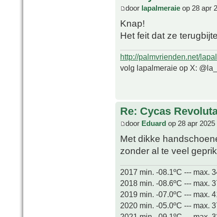
door
lapalmeraie
op 28 apr 
Knap!
Het feit dat ze terugbijt
http://palmvrienden.net/lapa
volg lapalmeraie op X: @la
Re: Cycas Revoluta 
door
Eduard
op 28 apr 2025
Met dikke handschoenen
zonder al te veel gepri
2017 min. -08.1ºC --- max. 
2018 min. -08.6ºC --- max. 
2019 min. -07.0ºC --- max. 
2020 min. -05.0ºC --- max. 
2021 min. -09.1ºC --- max. 