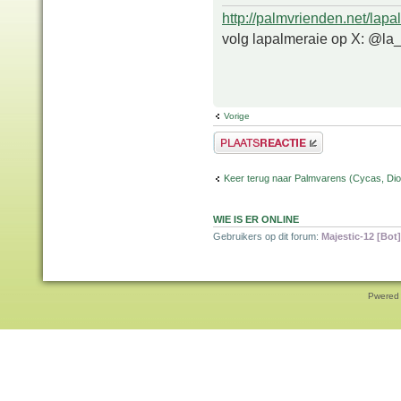
http://palmvrienden.net/lapa
volg lapalmeraie op X: @la
Vorige
Plaats een reactie
Keer terug naar Palmvarens (Cycas, Dioo
WIE IS ER ONLINE
Gebruikers op dit forum:
Majestic-12 [Bot]
Pwered