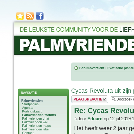
Forumoverzicht
‹
Exotische plant
Cycas Revoluta uit zijn
NAVIGATIE
Plaats een reactie
Palmvrienden
Startpagina
Agenda
Re: Cycas Revolut
Kortingskaart
Palmvrienden forums
door
Eduard
op 12 jul 2019 
Palmvrienden chat
Palmvrienden wiki
Palmvrienden maps
Het heeft weer 2 jaar g
Palmvrienden label
Contact