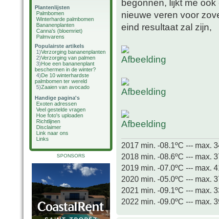
begonnen, lijkt me ook 
Plantenlijsten
nieuwe veren voor zover
Palmbomen
Winterharde palmbomen
eind resultaat zal zijn,
Bananenplanten
Canna's (bloemriet)
Palmvarens
Populairste artikels
1)
Verzorging bananenplanten
2)
Verzorging van palmen
3)
Hoe een bananenplant
beschermen in de winter?
4)
De 10 winterhardste
palmbomen ter wereld
5)
Zaaien van avocado
Handige pagina's
Exoten adressen
Veel gestelde vragen
Hoe foto's uploaden
Richtlijnen
Disclaimer
Link naar ons
Links
2017 min. -08.1ºC --- max. 
2018 min. -08.6ºC --- max. 
SPONSORS
2019 min. -07.0ºC --- max. 
2020 min. -05.0ºC --- max. 
2021 min. -09.1ºC --- max. 
2022 min. -09.0ºC --- max. 