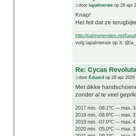
door
lapalmeraie
op 28 apr 
Knap!
Het feit dat ze terugbijt
http://palmvrienden.net/lapa
volg lapalmeraie op X: @la
Re: Cycas Revoluta 
door
Eduard
op 28 apr 2025
Met dikke handschoenen
zonder al te veel gepri
2017 min. -08.1ºC --- max. 
2018 min. -08.6ºC --- max. 
2019 min. -07.0ºC --- max. 
2020 min. -05.0ºC --- max. 
2021 min. -09.1ºC --- max. 