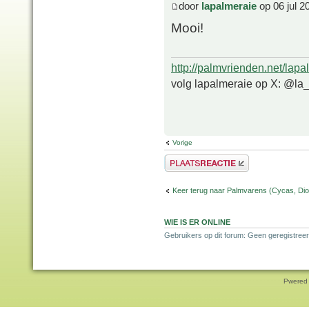
door
lapalmeraie
op 06 jul 2
Mooi!
http://palmvrienden.net/lapa
volg lapalmeraie op X: @la
Vorige
Plaats een reactie
Keer terug naar Palmvarens (Cycas, Dioo
WIE IS ER ONLINE
Gebruikers op dit forum: Geen geregistreer
Pwered