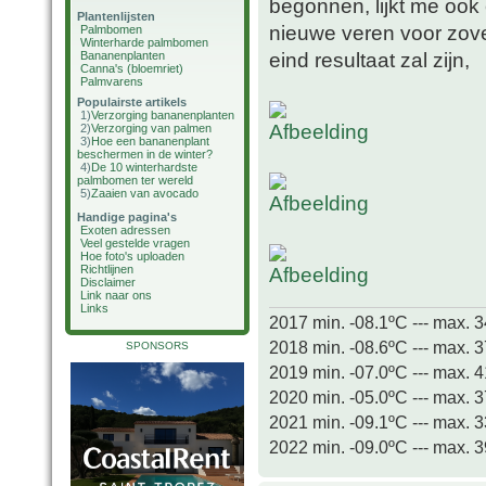
begonnen, lijkt me ook 
Plantenlijsten
nieuwe veren voor zover
Palmbomen
Winterharde palmbomen
eind resultaat zal zijn,
Bananenplanten
Canna's (bloemriet)
Palmvarens
Populairste artikels
1)
Verzorging bananenplanten
2)
Verzorging van palmen
3)
Hoe een bananenplant
beschermen in de winter?
4)
De 10 winterhardste
palmbomen ter wereld
5)
Zaaien van avocado
Handige pagina's
Exoten adressen
Veel gestelde vragen
Hoe foto's uploaden
Richtlijnen
Disclaimer
Link naar ons
Links
2017 min. -08.1ºC --- max. 
2018 min. -08.6ºC --- max. 
SPONSORS
2019 min. -07.0ºC --- max. 
2020 min. -05.0ºC --- max. 
2021 min. -09.1ºC --- max. 
2022 min. -09.0ºC --- max. 