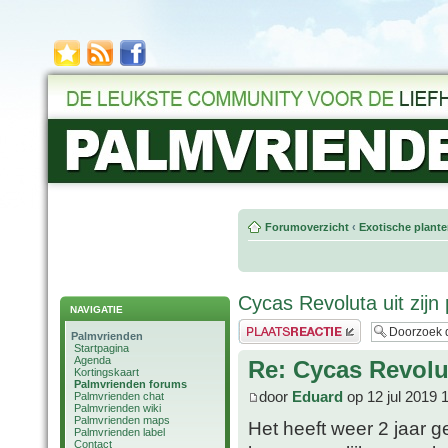
Forumoverzicht
‹
Exotische plant
Cycas Revoluta uit zijn
NAVIGATIE
Plaats een reactie
Palmvrienden
Startpagina
Agenda
Re: Cycas Revolut
Kortingskaart
Palmvrienden forums
door
Eduard
op 12 jul 2019 
Palmvrienden chat
Palmvrienden wiki
Palmvrienden maps
Het heeft weer 2 jaar g
Palmvrienden label
Contact