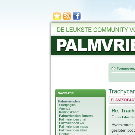
Forumoverz
Trachycarp
NAVIGATIE
Plaats een reactie
Palmvrienden
Startpagina
Agenda
Re: Trach
Kortingskaart
Palmvrienden forums
door
Eduard
o
Palmvrienden chat
Palmvrienden wiki
Hydrokorrels 
Palmvrienden maps
gesloten pot 
Palmvrienden label
Contact