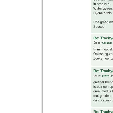
in orde zijn.
Water geven,
Hydrokorrels 
Hoe graag we
Succes!
Re: Trachyc
door
Greener
In mijn optie
Oplossing zou
Zoeken op ijz
Re: Trachyc
door
johny
op 
greener breng
is ook een op
groei modus k
met goede opl
dan oorzaak 
Re: Trachyc