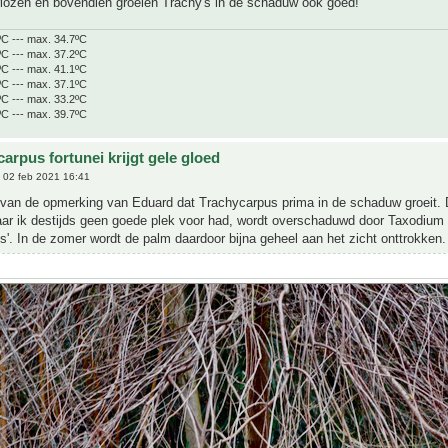
rlozen en bovendien groeien Trachy's in de schaduw ook goed!
ºC --- max. 34.7ºC
ºC --- max. 37.2ºC
ºC --- max. 41.1ºC
ºC --- max. 37.1ºC
ºC --- max. 33.2ºC
ºC --- max. 39.7ºC
arpus fortunei krijgt gele gloed
 02 feb 2021 16:41
ie van de opmerking van Eduard dat Trachycarpus prima in de schaduw groeit. 
ar ik destijds geen goede plek voor had, wordt overschaduwd door Taxodium
s'. In de zomer wordt de palm daardoor bijna geheel aan het zicht onttrokken.