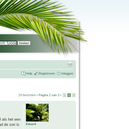
Help
Registreren
Inloggen
29 berichten •
Pagina
2
van
3
•
1
2
3
 als het een
Eduard
ad de zon is