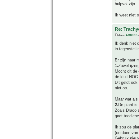
hulpvol zijn.
Ik weet niet 
Re: Trachyc
door
AR8485
Ik denk niet 
in tegenstelli
Er zijn naar 
1.
Zowel ijzer
Mocht dit de 
de kluit NOG 
Dit geldt ook
niet op.
Maar wat als 
2.
De plant is 
Zoals Draco 
gaat toediene
Ik zou de pla
(ontdoen van 
Gebruik nieuw