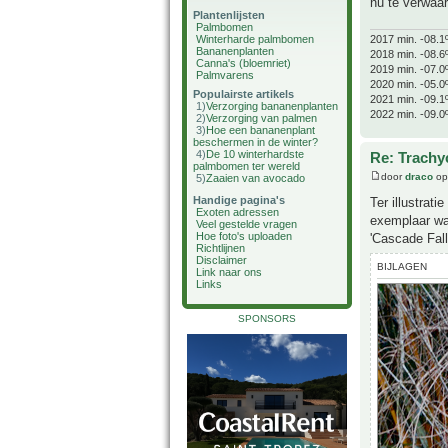
nu te verwaa
Plantenlijsten
Palmbomen
2017 min. -08.1
Winterharde palmbomen
Bananenplanten
2018 min. -08.6
Canna's (bloemriet)
2019 min. -07.0
Palmvarens
2020 min. -05.0
Populairste artikels
2021 min. -09.1
1)
Verzorging bananenplanten
2022 min. -09.0
2)
Verzorging van palmen
3)
Hoe een bananenplant
beschermen in de winter?
4)
De 10 winterhardste
Re: Trachyc
palmbomen ter wereld
door
draco
op
5)
Zaaien van avocado
Handige pagina's
Ter illustrat
Exoten adressen
exemplaar wa
Veel gestelde vragen
Hoe foto's uploaden
'Cascade Fall
Richtlijnen
Disclaimer
BIJLAGEN
Link naar ons
Links
SPONSORS