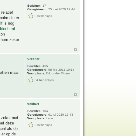
Berichten:
17
Geregistreerd:
25 mei 2020 19:44
relatief
0 bedankjes
 palm die er
lf is nog
iter.html
kon
a hem zeker
Greener
Berichten:
465
Geregistreerd:
08 feb 2011 19:14
zitten maar
Woonplaats:
ZH, onder R’dam
34 bedankjes
trabbart
Berichten:
104
Geregistreerd:
01 jul 2020 15:43
 zeker niet
Woonplaats:
Lede
eef deze
3 bedankjes
ril als de
 er op de