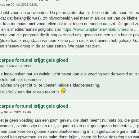
mas
op 05 feb 2021 02:01
nkt voor alle antwoorden! De pot is groter dan hij lijkt op de foto hoor. Het is 
 dat dat belangrijk was), zit bijvoorbeeld veel meer in als de pot van de kleine
Ik kan me haast niet voorstellen dat ie al tegen de randen aan zit. De grond ze
 en is mediterraanse potgrond zie:
https://www.tuinplantenwinkel.nl/medite ... l
etje van die potgrond die ik nog over had erbij gedaan en een klein beetje po
(deze had ik nog staan van een kleine palm die ik ooit binnen heb gehad). G
 en sneeuw droog in de schuur zetten. We gaan het zien.
arpus fortunei krijgt gele gloed
op 05 feb 2021 19:46
is ingeklonken,nat en weinig lucht bevat kan alle voeding van de wereld er in 
rtels het niet opnemen.
advies om gericht bij te voeden middels bladbemesting.
t duidelijk aan dat er een tekort is
arpus fortunei krijgt gele gloed
op 09 feb 2021 19:46
oet je geen voeding aan een palm geven, die plant neemt nu niets op, die gaat
worden , planten zijn nu in rust, je gaat u toch ook geen gazon bemesten, , g
en paar keer een groene kamerplantbemesting in zijn gietwater ergens half ap
 goed kan opwarmen en de palm dorst krijgt , neem de halve dosering van wat