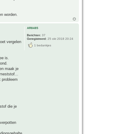
gen worden.
AR8485
Berichten:
37
Geregistreerd:
25 okt 2018 20:24
doet vergelen
1 bedankjes
ee is.
rond.
nen maak je
meststof...
et probleem
tof die je
 verpotten
edingsgehalte