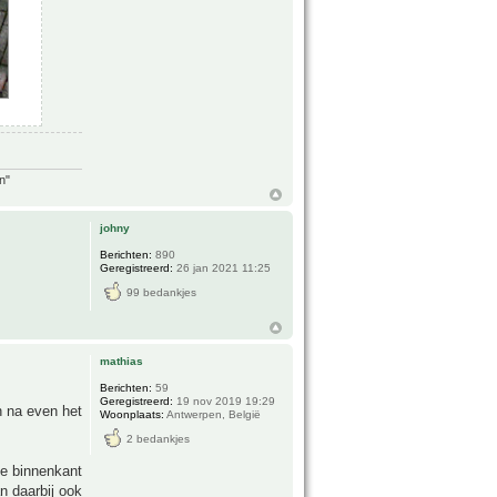
n"
johny
Berichten:
890
Geregistreerd:
26 jan 2021 11:25
99 bedankjes
mathias
Berichten:
59
Geregistreerd:
19 nov 2019 19:29
n na even het
Woonplaats:
Antwerpen, België
2 bedankjes
de binnenkant
n daarbij ook