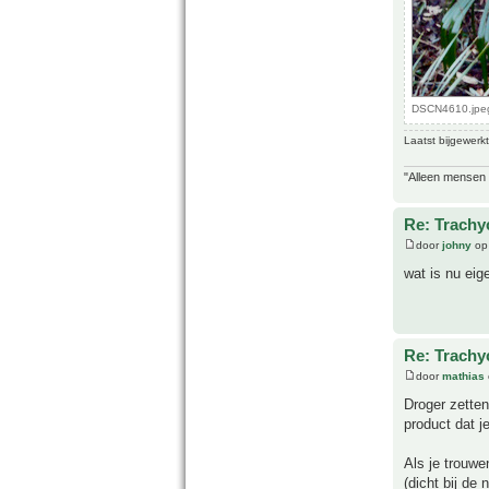
DSCN4610.jpeg
Laatst bijgewerk
"Alleen mensen d
Re: Trachyc
door
johny
op 
wat is nu eig
Re: Trachyc
door
mathias
Droger zetten
product dat j
Als je trouwe
(dicht bij de