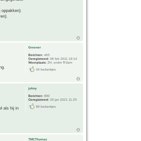
g oppakken).
ven).
Greener
Berichten:
465
Geregistreerd:
08 feb 2011 19:14
Woonplaats:
ZH, onder R’dam
ng.
34 bedankjes
johny
Berichten:
890
Geregistreerd:
26 jan 2021 11:25
99 bedankjes
 als hij in
TMCThomas