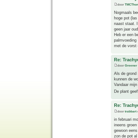
door
TMCTho
Nogmaals beda
hoge pot (las
naast staat. 
geen jaar oud
Heb er een be
palmvoeding 
met de vorst
Re: Trachyc
door
Greener
Als de grond 
kunnen de wo
Vandaar mijn 
De plant geef
Re: Trachyc
door
trabbart
in februari m
ineens groen 
gewoon eens e
zon de pot al