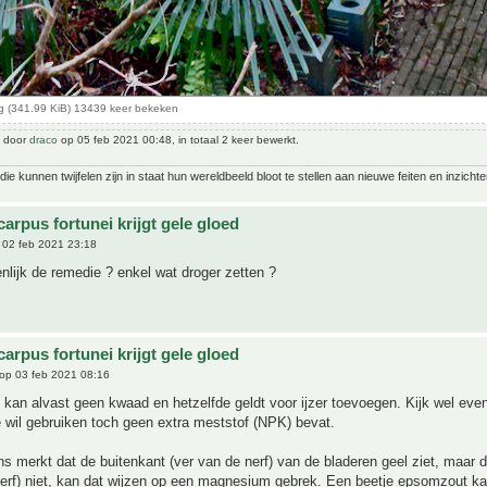
 (341.99 KiB) 13439 keer bekeken
t door
draco
op 05 feb 2021 00:48, in totaal 2 keer bewerkt.
ie kunnen twijfelen zijn in staat hun wereldbeeld bloot te stellen aan nieuwe feiten en inzichte
arpus fortunei krijgt gele gloed
02 feb 2021 23:18
enlijk de remedie ? enkel wat droger zetten ?
arpus fortunei krijgt gele gloed
op 03 feb 2021 08:16
 kan alvast geen kwaad en hetzelfde geldt voor ijzer toevoegen. Kijk wel eve
e wil gebruiken toch geen extra meststof (NPK) bevat.
ns merkt dat de buitenkant (ver van de nerf) van de bladeren geel ziet, maar 
 nerf) niet, kan dat wijzen op een magnesium gebrek. Een beetje epsomzout ka