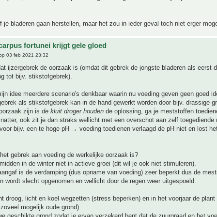
of je bladeren gaan herstellen, maar het zou in ieder geval toch niet erger mo
arpus fortunei krijgt gele gloed
op 03 feb 2021 23:32
dat ijzergebrek de oorzaak is (omdat dit gebrek de jongste bladeren als eerst 
ng tot bijv. stikstofgebrek).
mijn idee meerdere scenario's denkbaar waarin nu voeding geven geen goed id
gebrek als stikstofgebrek kan in de hand gewerkt worden door bijv. drassige g
oorzaak zijn is
de kluit droger houden
de oplossing, ga je meststoffen toedie
natter, ook zit je dan straks wellicht met een overschot aan zelf toegediende 
 voor bijv. een te hoge pH → voeding toedienen verlaagd de pH niet en lost h
het gebrek aan voeding de werkelijke oorzaak is?
midden in de winter niet in actieve groei (dit wil je ook niet stimuleren).
aangaf is de verdamping (dus opname van voeding) zeer beperkt dus de mests
n wordt slecht opgenomen en wellicht door de regen weer uitgespoeld.
nt droog, licht en koel wegzetten (stress beperken) en in het voorjaar de plant
zoveel mogelijk oude grond).
e geschikte grond zodat je ervan verzekerd bent dat de zuurgraad en het vo