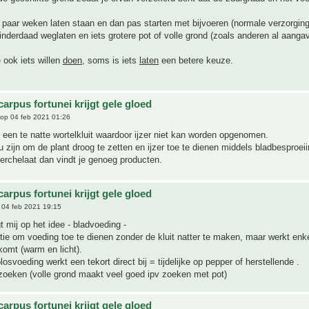
 paar weken laten staan en dan pas starten met bijvoeren (normale verzorgin
inderdaad weglaten en iets grotere pot of volle grond (zoals anderen al aanga
 ook iets willen
doen
, soms is iets
laten
een betere keuze.
arpus fortunei krijgt gele gloed
op 04 feb 2021 01:26
k een te natte wortelkluit waardoor ijzer niet kan worden opgenomen.
 zijn om de plant droog te zetten en ijzer toe te dienen middels bladbesproeii
erchelaat dan vindt je genoeg producten.
arpus fortunei krijgt gele gloed
04 feb 2021 19:15
t mij op het idee - bladvoeding -
tie om voeding toe te dienen zonder de kluit natter te maken, maar werkt enkel
omt (warm en licht).
osvoeding werkt een tekort direct bij = tijdelijke op pepper of herstellende .
zoeken (volle grond maakt veel goed ipv zoeken met pot)
arpus fortunei krijgt gele gloed