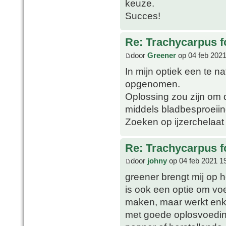
keuze.
Succes!
Re: Trachycarpus fo
door
Greener
op 04 feb 2021
In mijn optiek een te na
opgenomen.
Oplossing zou zijn om d
middels bladbesproeiin
Zoeken op ijzerchelaat
Re: Trachycarpus fo
door
johny
op 04 feb 2021 1
greener brengt mij op h
is ook een optie om voe
maken, maar werkt enkel
met goede oplosvoeding w