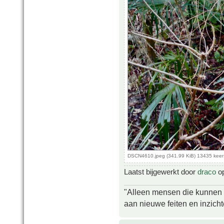
DSCN4610.jpeg (341.99 KiB) 13435 kee
Laatst bijgewerkt door
draco
op
"Alleen mensen die kunnen tw
aan nieuwe feiten en inzich