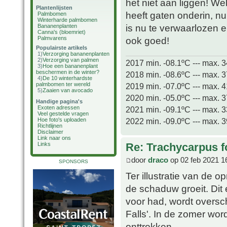
het niet aan liggen! We
Plantenlijsten
heeft gaten onderin, n
Palmbomen
Winterharde palmbomen
is nu te verwaarlozen 
Bananenplanten
Canna's (bloemriet)
Palmvarens
ook goed!
Populairste artikels
1)
Verzorging bananenplanten
2)
Verzorging van palmen
2017 min. -08.1ºC --- max. 
3)
Hoe een bananenplant
beschermen in de winter?
2018 min. -08.6ºC --- max. 
4)
De 10 winterhardste
palmbomen ter wereld
2019 min. -07.0ºC --- max. 
5)
Zaaien van avocado
2020 min. -05.0ºC --- max. 
Handige pagina's
Exoten adressen
2021 min. -09.1ºC --- max. 
Veel gestelde vragen
2022 min. -09.0ºC --- max. 
Hoe foto's uploaden
Richtlijnen
Disclaimer
Link naar ons
Re: Trachycarpus fo
Links
door
draco
op 02 feb 2021 1
SPONSORS
Ter illustratie van de 
de schaduw groeit. Dit
voor had, wordt overs
Falls'. In de zomer wor
onttrokken.