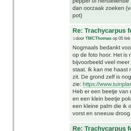
pepper of herstellende 
dan oorzaak zoeken (v
pot)
Re: Trachycarpus fo
door
TMCThomas
op 05 feb
Nogmaals bedankt voor a
op de foto hoor. Het is r
bijvoorbeeld veel meer 
staat. Ik kan me haast 
zit. De grond zelf is n
zie:
https://www.tuinplan
Heb er een beetje van 
en een klein beetje po
een kleine palm die ik
vorst en sneeuw droog 
Re: Trachycarpus fo