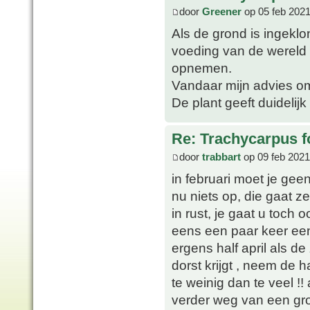
door
Greener
op 05 feb 2021
Als de grond is ingeklo
voeding van de wereld e
opnemen.
Vandaar mijn advies om
De plant geeft duidelijk
Re: Trachycarpus fo
door
trabbart
op 09 feb 2021
in februari moet je ge
nu niets op, die gaat z
in rust, je gaat u toc
eens een paar keer een
ergens half april als 
dorst krijgt , neem de h
te weinig dan te veel !
verder weg van een gro