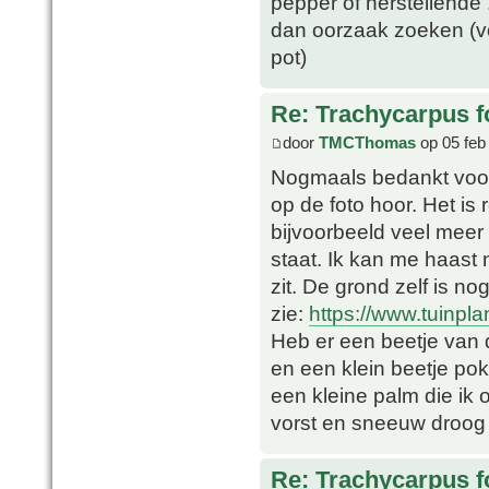
pepper of herstellende 
dan oorzaak zoeken (v
pot)
Re: Trachycarpus fo
door
TMCThomas
op 05 feb
Nogmaals bedankt voor a
op de foto hoor. Het is r
bijvoorbeeld veel meer 
staat. Ik kan me haast 
zit. De grond zelf is n
zie:
https://www.tuinplan
Heb er een beetje van 
en een klein beetje po
een kleine palm die ik
vorst en sneeuw droog 
Re: Trachycarpus fo