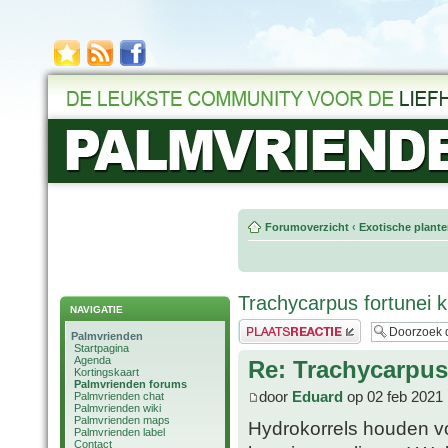
Forumoverzicht
‹
Exotische plant
Trachycarpus fortunei kr
NAVIGATIE
Plaats een reactie
Palmvrienden
Startpagina
Agenda
Re: Trachycarpus 
Kortingskaart
Palmvrienden forums
door
Eduard
op 02 feb 2021 
Palmvrienden chat
Palmvrienden wiki
Palmvrienden maps
Hydrokorrels houden v
Palmvrienden label
Contact