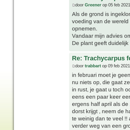
door
Greener
op 05 feb 2021
Als de grond is ingeklo
voeding van de wereld e
opnemen.
Vandaar mijn advies om
De plant geeft duidelijk
Re: Trachycarpus fo
door
trabbart
op 09 feb 2021
in februari moet je ge
nu niets op, die gaat z
in rust, je gaat u toc
eens een paar keer een
ergens half april als 
dorst krijgt , neem de h
te weinig dan te veel !
verder weg van een gro