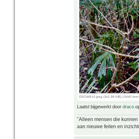
DSCN4610.jpeg (341.99 KiB) 13440 kee
Laatst bijgewerkt door
draco
op
"Alleen mensen die kunnen tw
aan nieuwe feiten en inzich