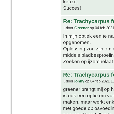
keuze.
Succes!
Re: Trachycarpus fo
door
Greener
op 04 feb 2021
In mijn optiek een te na
opgenomen.
Oplossing zou zijn om d
middels bladbesproeiin
Zoeken op ijzerchelaat
Re: Trachycarpus fo
door
johny
op 04 feb 2021 1
greener brengt mij op h
is ook een optie om voe
maken, maar werkt enkel
met goede oplosvoeding w