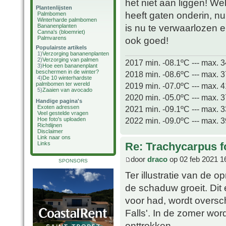
het niet aan liggen! We
Plantenlijsten
heeft gaten onderin, n
Palmbomen
Winterharde palmbomen
is nu te verwaarlozen 
Bananenplanten
Canna's (bloemriet)
Palmvarens
ook goed!
Populairste artikels
1)
Verzorging bananenplanten
2)
Verzorging van palmen
2017 min. -08.1ºC --- max. 
3)
Hoe een bananenplant
beschermen in de winter?
2018 min. -08.6ºC --- max. 
4)
De 10 winterhardste
palmbomen ter wereld
2019 min. -07.0ºC --- max. 
5)
Zaaien van avocado
2020 min. -05.0ºC --- max. 
Handige pagina's
Exoten adressen
2021 min. -09.1ºC --- max. 
Veel gestelde vragen
2022 min. -09.0ºC --- max. 
Hoe foto's uploaden
Richtlijnen
Disclaimer
Link naar ons
Re: Trachycarpus fo
Links
door
draco
op 02 feb 2021 1
SPONSORS
Ter illustratie van de 
de schaduw groeit. Dit
voor had, wordt overs
Falls'. In de zomer wor
onttrokken.